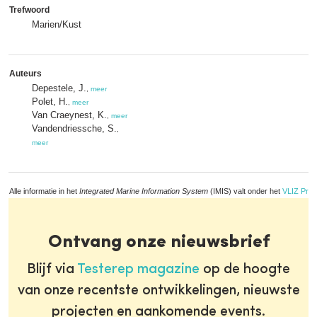
Trefwoord
Marien/Kust
Auteurs
Depestele, J.
,
meer
Polet, H.
,
meer
Van Craeynest, K.
,
meer
Vandendriessche, S.
,
meer
Alle informatie in het
Integrated Marine Information System
(IMIS) valt onder het
VLIZ Priv
Ontvang onze nieuwsbrief
Blijf via
Testerep magazine
op de hoogte
van onze recentste ontwikkelingen, nieuwste
projecten en aankomende events.