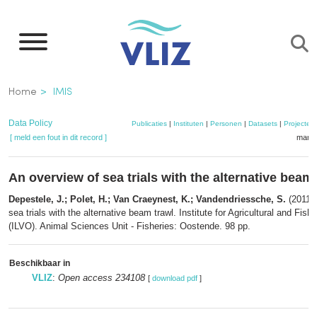
Overslaan
en
naar
de
Kruimelpad
Home
IMIS
inhoud
gaan
Data Policy
Publicaties
|
Instituten
|
Personen
|
Datasets
|
Projecten
[ meld een fout in dit record ]
mandj
An overview of sea trials with the alternative beam
Depestele, J.; Polet, H.; Van Craeynest, K.; Vandendriessche, S.
(2011).
sea trials with the alternative beam trawl. Institute for Agricultural and Fis
(ILVO). Animal Sciences Unit - Fisheries: Oostende. 98 pp.
Beschikbaar in
VLIZ
:
Open access 234108
[
download pdf
]