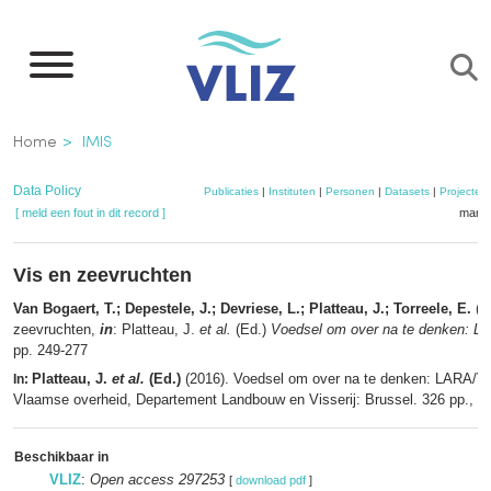
Overslaan
en
naar
de
Kruimelpad
Home
IMIS
inhoud
gaan
Data Policy
Publicaties
|
Instituten
|
Personen
|
Datasets
|
Projecten
[ meld een fout in dit record ]
mandj
Vis en zeevruchten
Van Bogaert, T.; Depestele, J.; Devriese, L.; Platteau, J.; Torreele, E.
(2
zeevruchten,
in
: Platteau, J.
et al.
(Ed.)
Voedsel om over na te denken: L
pp. 249-277
Platteau, J.
et al.
(Ed.)
(2016). Voedsel om over na te denken: LARA/V
In:
Vlaamse overheid, Departement Landbouw en Visserij: Brussel. 326 pp.,
me
Beschikbaar in
VLIZ
:
Open access 297253
[
download pdf
]