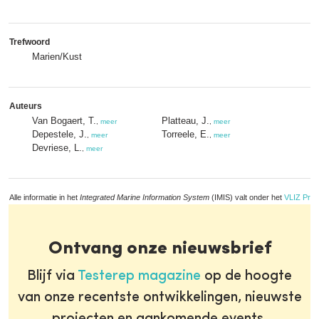
Trefwoord
Marien/Kust
Auteurs
Van Bogaert, T.
Platteau, J.
,
meer
,
meer
Depestele, J.
Torreele, E.
,
meer
,
meer
Devriese, L.
,
meer
Alle informatie in het
Integrated Marine Information System
(IMIS) valt onder het
VLIZ Priv
Ontvang onze nieuwsbrief
Blijf via
Testerep magazine
op de hoogte
van onze recentste ontwikkelingen, nieuwste