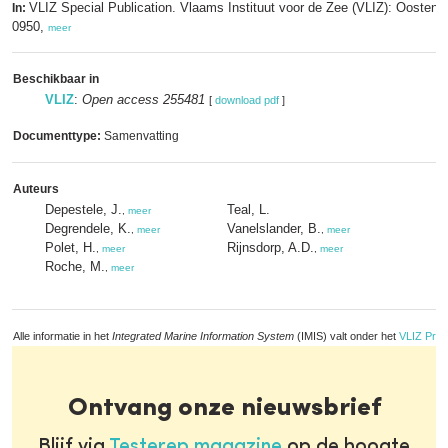
VLIZ Special Publication. Vlaams Instituut voor de Zee (VLIZ): Oosten
In:
0950,
meer
Beschikbaar in
VLIZ
:
Open access 255481
[
download pdf
]
Documenttype:
Samenvatting
Auteurs
Depestele, J.
Teal, L.
,
meer
Degrendele, K.
Vanelslander, B.
,
meer
,
meer
Polet, H.
Rijnsdorp, A.D.
,
meer
,
meer
Roche, M.
,
meer
Alle informatie in het
Integrated Marine Information System
(IMIS) valt onder het
VLIZ Priv
Ontvang onze nieuwsbrief
Blijf via
Testerep magazine
op de hoogte