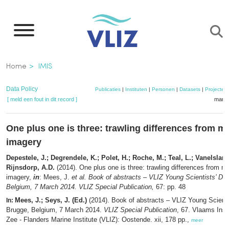
Overslaan
en
naar
de
Kruimelpad
Home
IMIS
inhoud
gaan
Data Policy
Publicaties
|
Instituten
|
Personen
|
Datasets
|
Projecten
[ meld een fout in dit record ]
mandj
One plus one is three: trawling differences from m
imagery
Depestele, J.; Degrendele, K.; Polet, H.; Roche, M.; Teal, L.; Vanelsland
Rijnsdorp, A.D.
(2014). One plus one is three: trawling differences from m
imagery,
in
: Mees, J.
et al.
Book of abstracts – VLIZ Young Scientists’ Da
Belgium, 7 March 2014. VLIZ Special Publication,
67: pp. 48
Mees, J.; Seys, J. (Ed.)
(2014). Book of abstracts – VLIZ Young Scienti
In:
Brugge, Belgium, 7 March 2014.
VLIZ Special Publication
, 67. Vlaams Inst
Zee - Flanders Marine Institute (VLIZ): Oostende. xii, 178 pp.,
meer