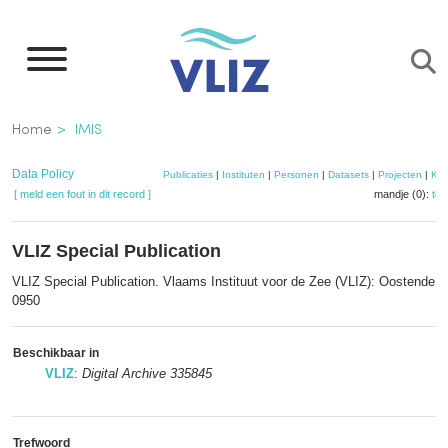
Overslaan
en
naar
de
Kruimelpad
Home
IMIS
inhoud
gaan
Data Policy
Publicaties
|
Instituten
|
Personen
|
Datasets
|
Projecten
|
Kaa
[ meld een fout in dit record ]
mandje (0):
to
VLIZ Special Publication
VLIZ Special Publication. Vlaams Instituut voor de Zee (VLIZ): Oostende.
0950
Beschikbaar in
VLIZ
:
Digital Archive 335845
Trefwoord