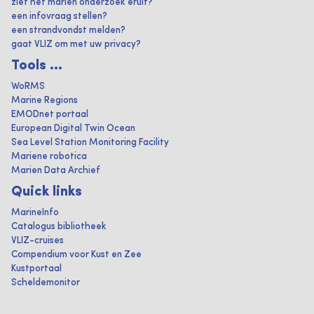
ziet het marien onderzoek eruit?
een infovraag stellen?
een strandvondst melden?
gaat VLIZ om met uw privacy?
Tools ...
WoRMS
Marine Regions
EMODnet portaal
European Digital Twin Ocean
Sea Level Station Monitoring Facility
Mariene robotica
Marien Data Archief
Quick links
MarineInfo
Catalogus bibliotheek
VLIZ-cruises
Compendium voor Kust en Zee
Kustportaal
Scheldemonitor