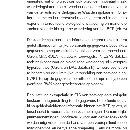
opgesteld wat dit project dan ook bijzonder innovatief maakt
waarderingskaart zou bij voorkeur gebaseerd moeten zijn op
van de terrestrische Biologische Waarderingskaarten. Omwill
het mariene en het terrestische ecosysteem zal in een eerst
experts in terrestische biologische waardering en mariene e
zoeken voor de biologische waardering van het BCP (vb. waard
De waarderingskaart moet informatie integreren over alle m
gedetailleerde ruimtelijke verspreidingsgegevens beschikbaar 
gegevens totnogtoe enkel beschikbaar voor het macrobentho
UGent-MACRODAT databank; zeevogels: IN-ESAS databank). 
toch bruikbaar voor de biologische waardering, zijn versprei
hyperbenthos (UGent en DVZ databank). Er werd beslist om 
te baseren op de ruimtelijke verspreiding van zeevogels en
BWK), terwijl de gegevens betreffende het epi- en hyperbentho
(verfijnde BWK voor geselecteerde gebieden).
Een inter- en extrapolatie in GIS van zeevogeldata zal gebru
beslaan. In tegenstelling tot de gegevens betreffende de avif
bijna gebiedsdekkende informatie binnen het BCP geven, die
beschouwd te worden als puntwaarnemingen. De ruimtelijke e
puntwaarnemingen, noodzakelijk voor een gebiedsdekkende rui
worden uitgevoerd aan de hand van een voorspellend model, 
macrobenthos en de fysische omgeving. Eens dit model ontwi