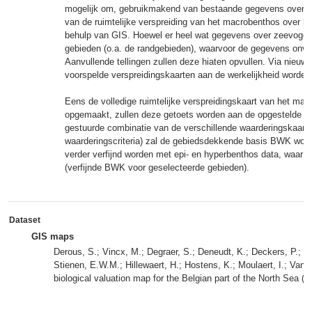
mogelijk om, gebruikmakend van bestaande gegevens over het
van de ruimtelijke verspreiding van het macrobenthos over he
behulp van GIS. Hoewel er heel wat gegevens over zeevogels 
gebieden (o.a. de randgebieden), waarvoor de gegevens onvol
Aanvullende tellingen zullen deze hiaten opvullen. Via nieu
voorspelde verspreidingskaarten aan de werkelijkheid worden 
Eens de volledige ruimtelijke verspreidingskaart van het ma
opgemaakt, zullen deze getoets worden aan de opgestelde wa
gestuurde combinatie van de verschillende waarderingskaar
waarderingscriteria) zal de gebiedsdekkende basis BWK word
verder verfijnd worden met epi- en hyperbenthos data, waar 
(verfijnde BWK voor geselecteerde gebieden).
Dataset
GIS maps
Derous, S.; Vincx, M.; Degraer, S.; Deneudt, K.; Deckers, P.; Cu
Stienen, E.W.M.; Hillewaert, H.; Hostens, K.; Moulaert, I.; Van L
biological valuation map for the Belgian part of the North Sea