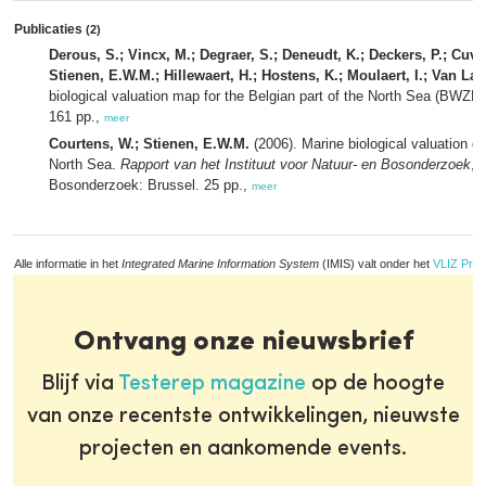
Publicaties
(2)
Derous, S.; Vincx, M.; Degraer, S.; Deneudt, K.; Deckers, P.; Cuvel
Stienen, E.W.M.; Hillewaert, H.; Hostens, K.; Moulaert, I.; Van Lanc
biological valuation map for the Belgian part of the North Sea (BWZE
161 pp.,
meer
Courtens, W.; Stienen, E.W.M.
(2006). Marine biological valuation of
North Sea.
Rapport van het Instituut voor Natuur- en Bosonderzoek
, 
Bosonderzoek: Brussel. 25 pp.,
meer
Alle informatie in het
Integrated Marine Information System
(IMIS) valt onder het
VLIZ Priv
Ontvang onze nieuwsbrief
Blijf via
Testerep magazine
op de hoogte
van onze recentste ontwikkelingen, nieuwste
projecten en aankomende events.