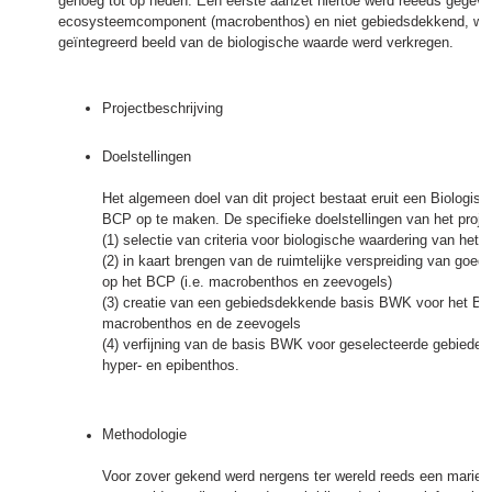
genoeg tot op heden. Een eerste aanzet hiertoe werd reeeds gegeve
ecosysteemcomponent (macrobenthos) en niet gebiedsdekkend, wa
geïntegreerd beeld van de biologische waarde werd verkregen.
Projectbeschrijving
Doelstellingen
Het algemeen doel van dit project bestaat eruit een Biologi
BCP op te maken. De specifieke doelstellingen van het proje
(1) selectie van criteria voor biologische waardering van het 
(2) in kaart brengen van de ruimtelijke verspreiding van g
op het BCP (i.e. macrobenthos en zeevogels)
(3) creatie van een gebiedsdekkende basis BWK voor het BC
macrobenthos en de zeevogels
(4) verfijning van de basis BWK voor geselecteerde gebiede
hyper- en epibenthos.
Methodologie
Voor zover gekend werd nergens ter wereld reeds een marien