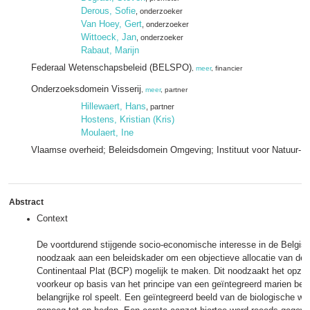
Derous, Sofie
, onderzoeker
Van Hoey, Gert
, onderzoeker
Wittoeck, Jan
, onderzoeker
Rabaut, Marijn
Federaal Wetenschapsbeleid (BELSPO)
,
meer
, financier
Onderzoeksdomein Visserij
,
meer
, partner
Hillewaert, Hans
, partner
Hostens, Kristian (Kris)
Moulaert, Ine
Vlaamse overheid; Beleidsdomein Omgeving; Instituut voor Natuur- 
Abstract
Context
De voortdurend stijgende socio-economische interesse in de Belgi
noodzaak aan een beleidskader om een objectieve allocatie van de 
Continentaal Plat (BCP) mogelijk te maken. Dit noodzaakt het opzette
voorkeur op basis van het principe van een geïntegreerd marien bele
belangrijke rol speelt. Een geïntegreerd beeld van de biologische wa