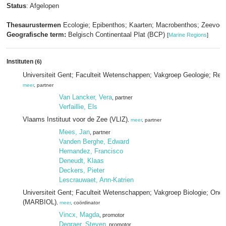
Status
: Afgelopen
Thesaurustermen
Ecologie; Epibenthos; Kaarten; Macrobenthos; Zeevoge
Geografische term:
Belgisch Continentaal Plat (BCP)
[
Marine Regions
]
Instituten
(6)
Universiteit Gent; Faculteit Wetenschappen; Vakgroep Geologie; Re
meer
, partner
Van Lancker, Vera
, partner
Verfaillie, Els
Vlaams Instituut voor de Zee (VLIZ)
,
meer
, partner
Mees, Jan
, partner
Vanden Berghe, Edward
Hernandez, Francisco
Deneudt, Klaas
Deckers, Pieter
Lescrauwaet, Ann-Katrien
Universiteit Gent; Faculteit Wetenschappen; Vakgroep Biologie; Ond
(MARBIOL)
,
meer
, coördinator
Vincx, Magda
, promotor
Degraer, Steven
, promotor