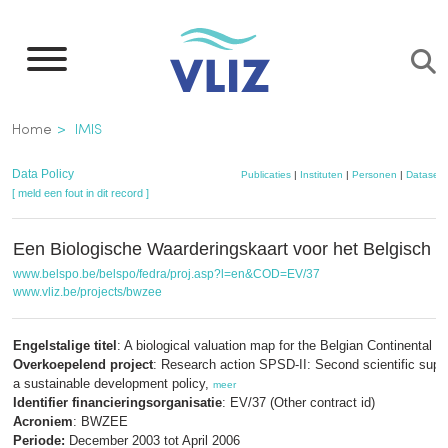
Overslaan
en
naar
de
Kruimelpad
Home
IMIS
inhoud
gaan
Data Policy
Publicaties
|
Instituten
|
Personen
|
Datasets
[ meld een fout in dit record ]
Een Biologische Waarderingskaart voor het Belgisch C
www.belspo.be/belspo/fedra/proj.asp?l=en&COD=EV/37
www.vliz.be/projects/bwzee
Engelstalige titel
: A biological valuation map for the Belgian Continental S
Overkoepelend project
: Research action SPSD-II: Second scientific suppo
a sustainable development policy,
meer
Identifier financieringsorganisatie
: EV/37 (Other contract id)
Acroniem
: BWZEE
Periode:
December 2003 tot April 2006