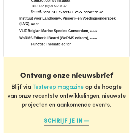
Contact op het instituut:
Tel.:
+32-(0)59-56 98 32
E-mail:
Instituut voor Landbouw-, Visserij- en Voedingsonderzoek
(ILVO)
,
meer
VLIZ Belgian Marine Species Consortium
,
meer
WoRMS Editorial Board (WoRMS editors)
,
meer
Functie:
Thematic editor
Ontvang onze nieuwsbrief
Blijf via
Testerep magazine
op de hoogte
van onze recentste ontwikkelingen, nieuwste
projecten en aankomende events.
SCHRIJF JE IN