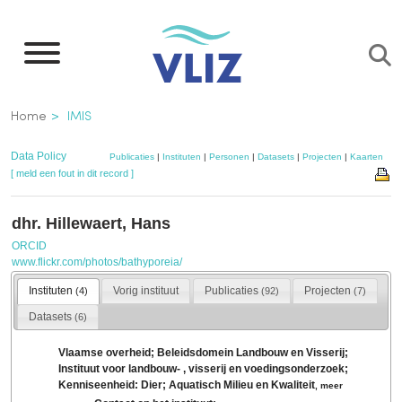
Overslaan
en
naar
de
Kruimelpad
Home
IMIS
inhoud
gaan
Data Policy
Publicaties
|
Instituten
|
Personen
|
Datasets
|
Projecten
|
Kaarten
[ meld een fout in dit record ]
dhr. Hillewaert, Hans
ORCID
www.flickr.com/photos/bathyporeia/
Instituten
Vorig instituut
Publicaties
Projecten
(4)
(92)
(7)
Datasets
(6)
Vlaamse overheid; Beleidsdomein Landbouw en Visserij;
Instituut voor landbouw- , visserij en voedingsonderzoek;
Kenniseenheid: Dier; Aquatisch Milieu en Kwaliteit
,
meer