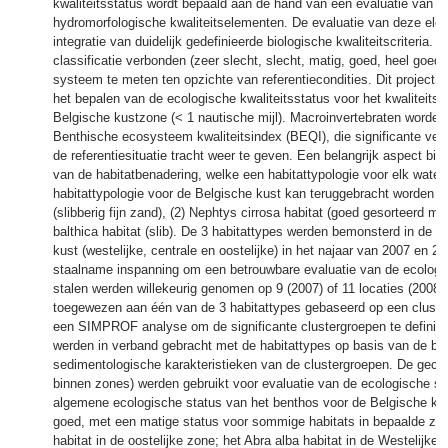
kwaliteitsstatus wordt bepaald aan de hand van een evaluatie van b
hydromorfologische kwaliteitselementen. De evaluatie van deze ele
integratie van duidelijk gedefinieerde biologische kwaliteitscriteria. A
classificatie verbonden (zeer slecht, slecht, matig, goed, heel goed
systeem te meten ten opzichte van referentiecondities. Dit project g
het bepalen van de ecologische kwaliteitsstatus voor het kwaliteits
Belgische kustzone (< 1 nautische mijl). Macroinvertebraten worde
Benthische ecosysteem kwaliteitsindex (BEQI), die significante ver
de referentiesituatie tracht weer te geven. Een belangrijk aspect bi
van de habitatbenadering, welke een habitattypologie voor elk water
habitattypologie voor de Belgische kust kan teruggebracht worden tot
(slibberig fijn zand), (2) Nephtys cirrosa habitat (goed gesorteerd 
balthica habitat (slib). De 3 habitattypes werden bemonsterd in de 
kust (westelijke, centrale en oostelijke) in het najaar van 2007 en 
staalname inspanning om een betrouwbare evaluatie van de ecologi
stalen werden willekeurig genomen op 9 (2007) of 11 locaties (2008)
toegewezen aan één van de 3 habitattypes gebaseerd op een cluste
een SIMPROF analyse om de significante clustergroepen te definië
werden in verband gebracht met de habitattypes op basis van de be
sedimentologische karakteristieken van de clustergroepen. De geclas
binnen zones) werden gebruikt voor evaluatie van de ecologische s
algemene ecologische status van het benthos voor de Belgische ku
goed, met een matige status voor sommige habitats in bepaalde zo
habitat in de oostelijke zone; het Abra alba habitat in de Westelijke