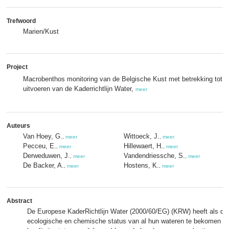
Trefwoord
Marien/Kust
Project
Macrobenthos monitoring van de Belgische Kust met betrekking tot h
uitvoeren van de Kaderrichtlijn Water,
meer
Auteurs
Van Hoey, G.
Wittoeck, J.
,
meer
,
meer
Pecceu, E.
Hillewaert, H.
,
meer
,
meer
Derweduwen, J.
Vandendriessche, S.
,
meer
,
meer
De Backer, A.
Hostens, K.
,
meer
,
meer
Abstract
De Europese KaderRichtlijn Water (2000/60/EG) (KRW) heeft als d
ecologische en chemische status van al hun wateren te bekomen t