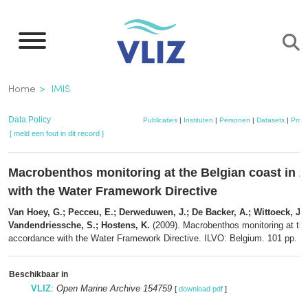
Overslaan
en
naar
de
Kruimelpad
Home
IMIS
inhoud
gaan
Data Policy
Publicaties
|
Instituten
|
Personen
|
Datasets
|
Proje
[ meld een fout in dit record ]
Macrobenthos monitoring at the Belgian coast in 2
with the Water Framework Directive
Van Hoey, G.; Pecceu, E.; Derweduwen, J.; De Backer, A.; Wittoeck, J.; 
Vandendriessche, S.; Hostens, K.
(2009). Macrobenthos monitoring at the
accordance with the Water Framework Directive. ILVO: Belgium. 101 pp.
Beschikbaar in
VLIZ
:
Open Marine Archive 154759
[
download pdf
]