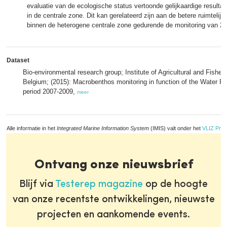
evaluatie van de ecologische status vertoonde gelijkaardige resultat
in de centrale zone. Dit kan gerelateerd zijn aan de betere ruimtelij
binnen de heterogene centrale zone gedurende de monitoring van 20
Dataset
Bio-environmental research group; Institute of Agricultural and Fisher
Belgium; (2015): Macrobenthos monitoring in function of the Water Fr
period 2007-2009,
meer
Alle informatie in het
Integrated Marine Information System
(IMIS) valt onder het
VLIZ Priv
Ontvang onze nieuwsbrief
Blijf via
Testerep magazine
op de hoogte
van onze recentste ontwikkelingen, nieuwste
projecten en aankomende events.