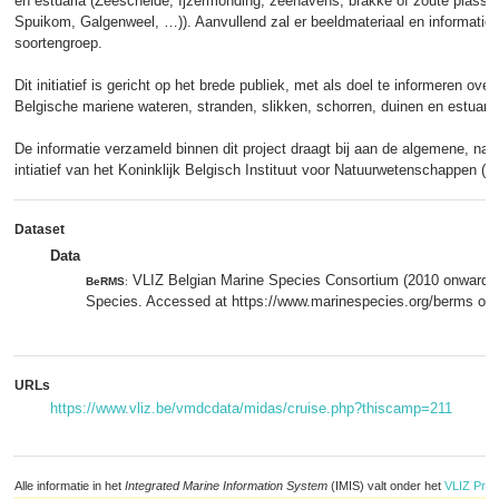
en estuaria (Zeeschelde, Ijzermonding, zeehavens, brakke of zoute plassen
Spuikom, Galgenweel, …)). Aanvullend zal er beeldmateriaal en informatie
soortengroep.
Dit initiatief is gericht op het brede publiek, met als doel te informeren over
Belgische mariene wateren, stranden, slikken, schorren, duinen en estuaria
De informatie verzameld binnen dit project draagt bij aan de algemene, nati
intiatief van het Koninklijk Belgisch Instituut voor Natuurwetenschappen (K
Dataset
Data
VLIZ Belgian Marine Species Consortium (2010 onwards).
BeRMS
:
Species. Accessed at https://www.marinespecies.org/berms o
URLs
https://www.vliz.be/vmdcdata/midas/cruise.php?thiscamp=211
Alle informatie in het
Integrated Marine Information System
(IMIS) valt onder het
VLIZ Priv