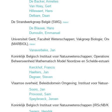
De Backer, Annelies
Van Hoey, Gert
Hillewaert, Hans
Delbare, Daan
De Strandwerkgroep België (SWG)
,
meer
De Blauwe, Hans
Dumoulin, Emmanuel
Universiteit Gent; Faculteit Wetenschappen; Vakgroep Biologie; Ond
(MARBIOL)
,
meer
Vanaverbeke, Jan
Koninklijk Belgisch Instituut voor Natuurwetenschappen; Operationele D
Beheerseenheid Mathematisch Model Noordzee en Schelde-estuari
Kerckhof, Francis
Haelters, Jan
Degraer, Steven
Vlaamse overheid; Beleidsdomein Omgeving; Instituut voor Natuur- 
Soors, Jan
Provoost, Sam
Speybroeck, Jeroen
Koninklijk Belgisch Instituut voor Natuurwetenschappen (IRScNB/KB
Segers, Hendrik