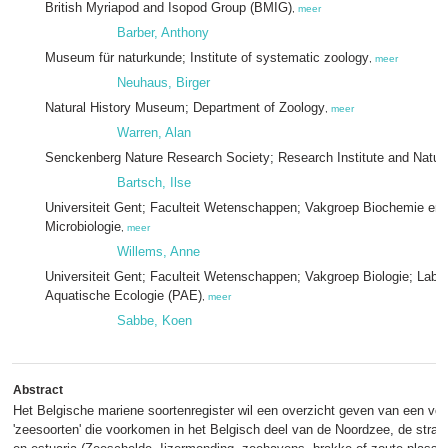
British Myriapod and Isopod Group (BMIG)
,
meer
Barber, Anthony
Museum für naturkunde; Institute of systematic zoology
,
meer
Neuhaus, Birger
Natural History Museum; Department of Zoology
,
meer
Warren, Alan
Senckenberg Nature Research Society; Research Institute and Natur
Bartsch, Ilse
Universiteit Gent; Faculteit Wetenschappen; Vakgroep Biochemie en M
Microbiologie
,
meer
Willems, Anne
Universiteit Gent; Faculteit Wetenschappen; Vakgroep Biologie; Labor
Aquatische Ecologie (PAE)
,
meer
Sabbe, Koen
Abstract
Het Belgische mariene soortenregister wil een overzicht geven van een voll
'zeesoorten' die voorkomen in het Belgisch deel van de Noordzee, de stran