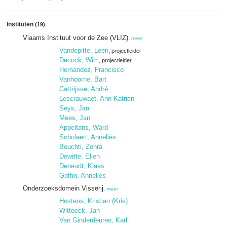
Instituten
(19)
Vlaams Instituut voor de Zee (VLIZ)
,
meer
Vandepitte, Leen
, projectleider
Decock, Wim
, projectleider
Hernandez, Francisco
Vanhoorne, Bart
Cattrijsse, André
Lescrauwaet, Ann-Katrien
Seys, Jan
Mees, Jan
Appeltans, Ward
Scholaert, Annelies
Bouchti, Zohra
Dewitte, Elien
Deneudt, Klaas
Goffin, Annelies
Onderzoeksdomein Visserij
,
meer
Hostens, Kristian (Kris)
Wittoeck, Jan
Van Ginderdeuren, Karl