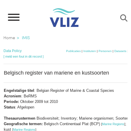
Overslaan
en
naar
de
Kruimelpad
Home
IMIS
inhoud
gaan
Data Policy
Publicaties
|
Instituten
|
Personen
|
Datasets
|
P
[ meld een fout in dit record ]
Belgisch register van mariene en kustsoorten
Engelstalige titel
: Belgian Register of Marine & Coastal Species
Acroniem
: BeRMS
Periode:
Oktober 2009 tot 2010
Status
: Afgelopen
Thesaurustermen
Biodiversiteit; Inventory; Mariene organismen; Soortendi
Geografische termen:
Belgisch Continentaal Plat (BCP)
; B
[
Marine Regions
]
kust
[
Marine Regions
]