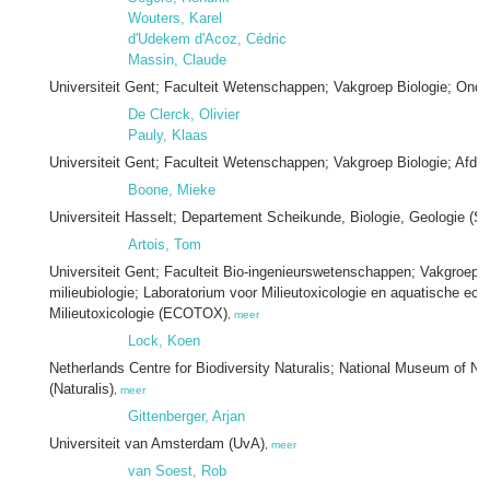
Wouters, Karel
d'Udekem d'Acoz, Cédric
Massin, Claude
Universiteit Gent; Faculteit Wetenschappen; Vakgroep Biologie; Ond
De Clerck, Olivier
Pauly, Klaas
Universiteit Gent; Faculteit Wetenschappen; Vakgroep Biologie; Afde
Boone, Mieke
Universiteit Hasselt; Departement Scheikunde, Biologie, Geologie (S
Artois, Tom
Universiteit Gent; Faculteit Bio-ingenieurswetenschappen; Vakgroep 
milieubiologie; Laboratorium voor Milieutoxicologie en aquatische ec
Milieutoxicologie (ECOTOX)
,
meer
Lock, Koen
Netherlands Centre for Biodiversity Naturalis; National Museum of Natu
(Naturalis)
,
meer
Gittenberger, Arjan
Universiteit van Amsterdam (UvA)
,
meer
van Soest, Rob