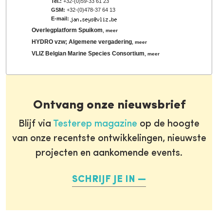
Tel.:
+32-(0)59-33 61 23
GSM:
+32-(0)478-37 64 13
E-mail:
Overlegplatform Spuikom
,
meer
HYDRO vzw; Algemene vergadering
,
meer
VLIZ Belgian Marine Species Consortium
,
meer
Ontvang onze nieuwsbrief
Blijf via
Testerep magazine
op de hoogte
van onze recentste ontwikkelingen, nieuwste
projecten en aankomende events.
SCHRIJF JE IN