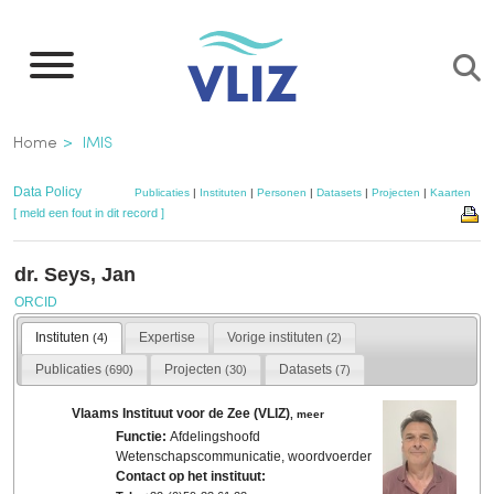
Overslaan
en
naar
de
Kruimelpad
Home
IMIS
inhoud
gaan
Data Policy
Publicaties
|
Instituten
|
Personen
|
Datasets
|
Projecten
|
Kaarten
[ meld een fout in dit record ]
dr. Seys, Jan
ORCID
Instituten
Expertise
Vorige instituten
(4)
(2)
Publicaties
Projecten
Datasets
(690)
(30)
(7)
Vlaams Instituut voor de Zee (VLIZ)
,
meer
Functie:
Afdelingshoofd
Wetenschapscommunicatie, woordvoerder
Contact op het instituut: