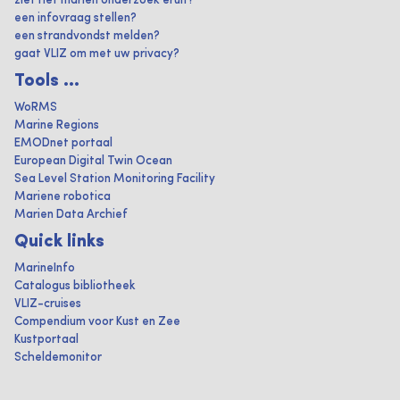
ziet het marien onderzoek eruit?
een infovraag stellen?
een strandvondst melden?
gaat VLIZ om met uw privacy?
Tools ...
WoRMS
Marine Regions
EMODnet portaal
European Digital Twin Ocean
Sea Level Station Monitoring Facility
Mariene robotica
Marien Data Archief
Quick links
MarineInfo
Catalogus bibliotheek
VLIZ-cruises
Compendium voor Kust en Zee
Kustportaal
Scheldemonitor