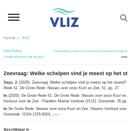
Overslaan
en
naar
de
Kruimelpad
Home
IMIS
inhoud
gaan
Data Policy
Publicaties
|
Instituten
|
Personen
|
Datasets
|
Projecten
[ meld een fout in dit record ]
mandje
Zeevraag: Welke schelpen vind je meest op het st
Seys, J.
(2020). Zeevraag: Welke schelpen vind je meest op het strand? ,
Rede 51. De Grote Rede: Nieuws over onze Kust en Zee,
51: pp. 27
(2020). De Grote Rede 51.
De Grote Rede: Nieuws over onze Kust en Z
In:
Instituut voor de Zee - Flanders Marine Institute (VLIZ): Oostende. 35 pp.,
De Grote Rede: Nieuws over onze Kust en Zee. Vlaams Instituut voor d
In:
Oostende. ISSN 1376-926X,
meer
Beschikbaar in