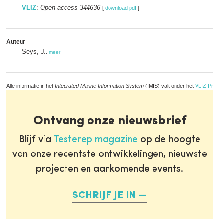
VLIZ
:
Open access 344636
[
download pdf
]
Auteur
Seys, J.
,
meer
Alle informatie in het
Integrated Marine Information System
(IMIS) valt onder het
VLIZ Priv
Ontvang onze nieuwsbrief
Blijf via
Testerep magazine
op de hoogte
van onze recentste ontwikkelingen, nieuwste
projecten en aankomende events.
SCHRIJF JE IN