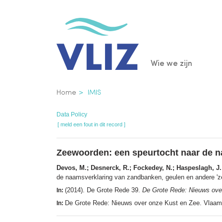
Overslaan
en
naar
de
Main
Wie we zijn
inhoud
gaan
navigatio
Kruimelpad
Home
IMIS
Data Policy
[ meld een fout in dit record ]
Zeewoorden: een speurtocht naar de n
Devos, M.; Desnerck, R.; Fockedey, N.; Haspeslagh, J.
de naamsverklaring van zandbanken, geulen en andere '
(2014). De Grote Rede 39.
De Grote Rede: Nieuws ove
In:
De Grote Rede: Nieuws over onze Kust en Zee. Vlaams
In: