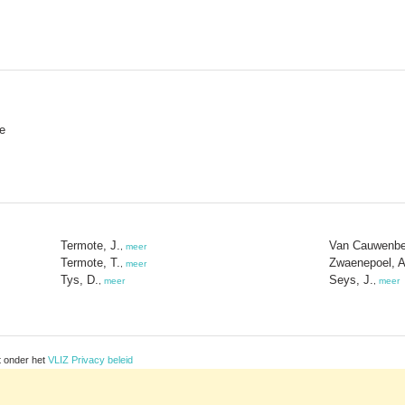
e
Termote, J.
Van Cauwenbe
,
meer
Termote, T.
Zwaenepoel, A
,
meer
Tys, D.
Seys, J.
,
meer
,
meer
t onder het
VLIZ Privacy beleid