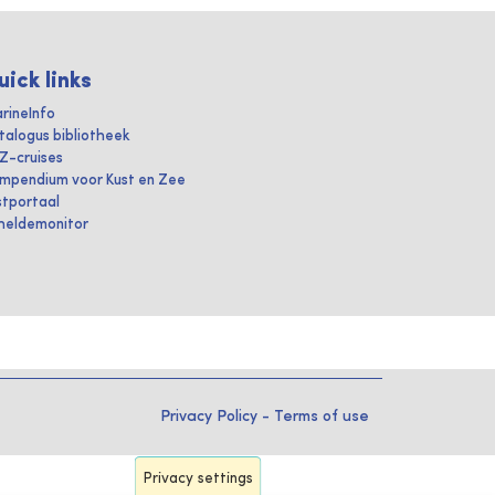
uick links
rineInfo
talogus bibliotheek
IZ-cruises
mpendium voor Kust en Zee
stportaal
heldemonitor
Privacy Policy
-
Terms of use
Privacy settings