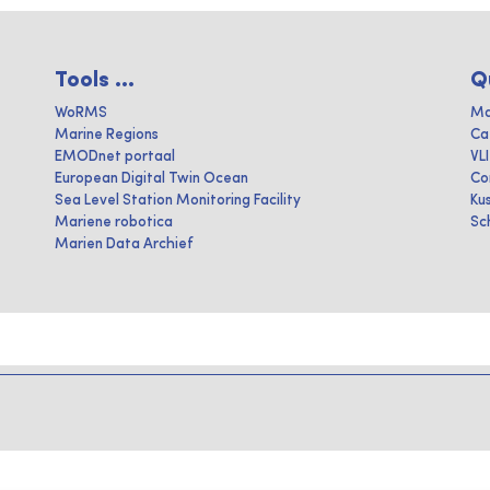
Tools ...
Q
WoRMS
Ma
Marine Regions
Ca
EMODnet portaal
VL
European Digital Twin Ocean
Co
Sea Level Station Monitoring Facility
Ku
Mariene robotica
Sc
Marien Data Archief