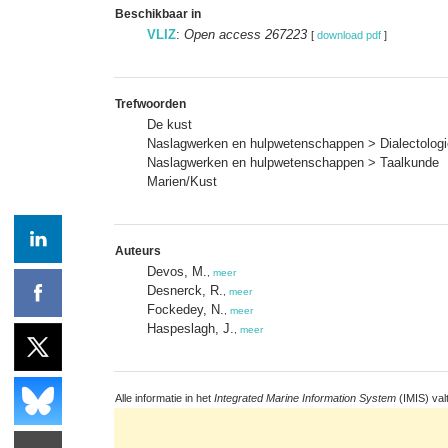
Beschikbaar in
VLIZ
:
Open access 267223
[
download pdf
]
Trefwoorden
De kust
Naslagwerken en hulpwetenschappen > Dialectologi
Naslagwerken en hulpwetenschappen > Taalkunde
Marien/Kust
Auteurs
Devos, M.
,
meer
Desnerck, R.
,
meer
Fockedey, N.
,
meer
Haspeslagh, J.
,
meer
Alle informatie in het
Integrated Marine Information System
(IMIS) val