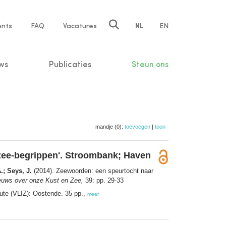
ents
FAQ
Vacatures
NL
EN
n
ws
Publicaties
Steun ons
mandje (0):
toevoegen
|
toon
zee-begrippen'. Stroombank; Haven
.; Seys, J.
(2014). Zeewoorden: een speurtocht naar
euws over onze Kust en Zee,
39: pp. 29-33
tute (VLIZ): Oostende. 35 pp.,
meer