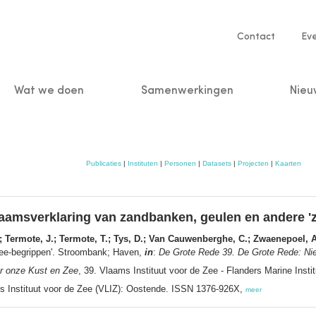
Service
Contact
Ev
navigatio
Wat we doen
Samenwerkingen
Nieu
n
Publicaties
|
Instituten
|
Personen
|
Datasets
|
Projecten
|
Kaarten
aamsverklaring van zandbanken, geulen en andere '
; Termote, J.; Termote, T.; Tys, D.; Van Cauwenberghe, C.; Zwaenepoel, A
zee-begrippen'. Stroombank; Haven,
in
:
De Grote Rede 39. De Grote Rede: Ni
r onze Kust en Zee
, 39. Vlaams Instituut voor de Zee - Flanders Marine Insti
 Instituut voor de Zee (VLIZ): Oostende. ISSN 1376-926X,
meer