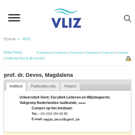
Overslaan
en
naar
de
Kruimelpad
Home
IMIS
inhoud
gaan
Data Policy
Publicaties
|
Instituten
|
Personen
|
Datasets
|
Projecten
|
Kaarten
[ meld een fout in dit record ]
prof. dr. Devos, Magdalena
Instituut
Publicaties
Project
(56)
Universiteit Gent; Faculteit Letteren en Wijsbegeerte;
Vakgroep Nederlandse taalkunde
,
meer
Contact op het instituut:
Tel.:
+32-(0)9-264 40 80
E-mail: