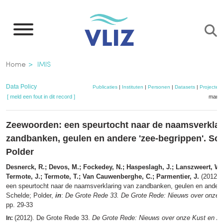
Overslaan
en
naar
de
Kruimelpad
Home
IMIS
inhoud
gaan
Data Policy
Publicaties
|
Instituten
|
Personen
|
Datasets
|
Projecten
[ meld een fout in dit record ]
mandj
Zeewoorden: een speurtocht naar de naamsverklar
zandbanken, geulen en andere 'zee-begrippen'. Sc
Polder
Desnerck, R.; Devos, M.; Fockedey, N.; Haspeslagh, J.; Lanszweert, W.;
Termote, J.; Termote, T.; Van Cauwenberghe, C.; Parmentier, J.
(2012).
een speurtocht naar de naamsverklaring van zandbanken, geulen en andere 
Schelde; Polder,
in
:
De Grote Rede 33. De Grote Rede: Nieuws over onze 
pp. 29-33
(2012). De Grote Rede 33.
De Grote Rede: Nieuws over onze Kust en Z
In: