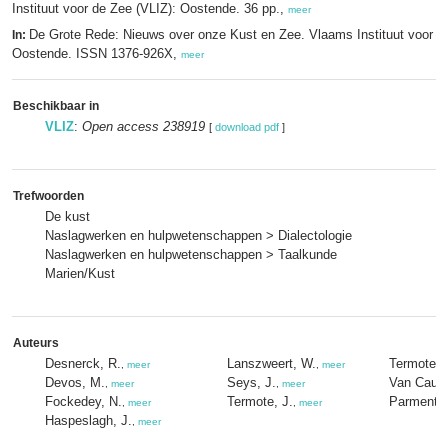
Instituut voor de Zee (VLIZ): Oostende. 36 pp.,
meer
De Grote Rede: Nieuws over onze Kust en Zee. Vlaams Instituut voor d
In:
Oostende. ISSN 1376-926X,
meer
Beschikbaar in
VLIZ
:
Open access 238919
[
download pdf
]
Trefwoorden
De kust
Naslagwerken en hulpwetenschappen > Dialectologie
Naslagwerken en hulpwetenschappen > Taalkunde
Marien/Kust
Auteurs
Desnerck, R.
Lanszweert, W.
Termote, 
,
meer
,
meer
Devos, M.
Seys, J.
Van Cauw
,
meer
,
meer
Fockedey, N.
Termote, J.
Parmentier
,
meer
,
meer
Haspeslagh, J.
,
meer