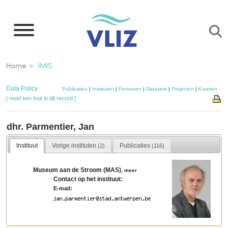
Overslaan
en
naar
de
Kruimelpad
Home
IMIS
inhoud
gaan
Data Policy
Publicaties
|
Instituten
|
Personen
|
Datasets
|
Projecten
|
Kaarten
[ meld een fout in dit record ]
dhr. Parmentier, Jan
Instituut
Vorige instituten
Publicaties
(2)
(116)
Museum aan de Stroom (MAS)
,
meer
Contact op het instituut:
E-mail: