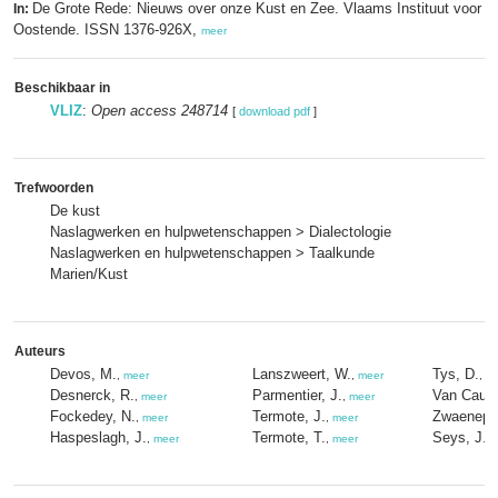
De Grote Rede: Nieuws over onze Kust en Zee. Vlaams Instituut voor d
In:
Oostende. ISSN 1376-926X,
meer
Beschikbaar in
VLIZ
:
Open access 248714
[
download pdf
]
Trefwoorden
De kust
Naslagwerken en hulpwetenschappen > Dialectologie
Naslagwerken en hulpwetenschappen > Taalkunde
Marien/Kust
Auteurs
Devos, M.
Lanszweert, W.
Tys, D.
,
meer
,
meer
,
m
Desnerck, R.
Parmentier, J.
Van Cauw
,
meer
,
meer
Fockedey, N.
Termote, J.
Zwaenepoe
,
meer
,
meer
Haspeslagh, J.
Termote, T.
Seys, J.
,
meer
,
meer
,