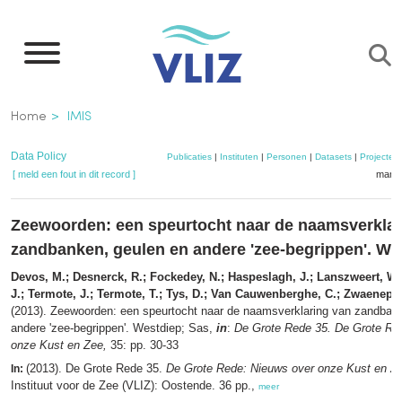
Overslaan
en
naar
de
Kruimelpad
Home
IMIS
inhoud
gaan
Data Policy
Publicaties
|
Instituten
|
Personen
|
Datasets
|
Projecten
[ meld een fout in dit record ]
mandj
Zeewoorden: een speurtocht naar de naamsverklar
zandbanken, geulen en andere 'zee-begrippen'. We
Devos, M.; Desnerck, R.; Fockedey, N.; Haspeslagh, J.; Lanszweert, W.
J.; Termote, J.; Termote, T.; Tys, D.; Van Cauwenberghe, C.; Zwaenepoe
(2013). Zeewoorden: een speurtocht naar de naamsverklaring van zandban
andere 'zee-begrippen'. Westdiep; Sas,
in
:
De Grote Rede 35. De Grote Re
onze Kust en Zee,
35: pp. 30-33
(2013). De Grote Rede 35.
De Grote Rede: Nieuws over onze Kust en Z
In:
Instituut voor de Zee (VLIZ): Oostende. 36 pp.,
meer