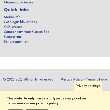
Marien Data Archief
Quick links
MarineInfo
Catalogus bibliotheek
VLIZ-cruises
Compendium voor Kust en Zee
Kustportaal
Scheldemonitor
© 2023 VLIZ. All rights reserved
Privacy Policy
-
Terms of use
Privacy settings
This website only uses strictly necessary cookies.
Learn more in our privacy policy