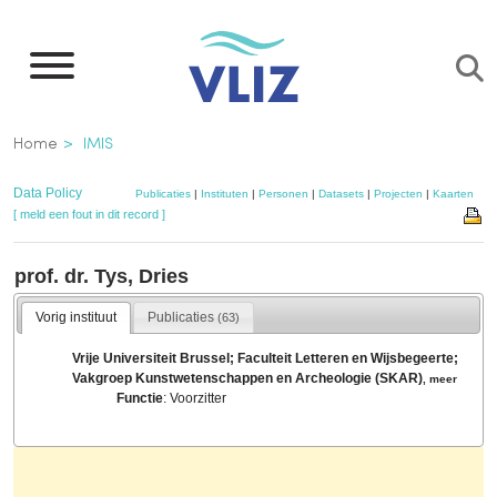
Overslaan
en
naar
de
Kruimelpad
Home
IMIS
inhoud
gaan
Data Policy
Publicaties
|
Instituten
|
Personen
|
Datasets
|
Projecten
|
Kaarten
[ meld een fout in dit record ]
prof. dr. Tys, Dries
Vorig instituut
Publicaties
(63)
Vrije Universiteit Brussel; Faculteit Letteren en Wijsbegeerte;
Vakgroep Kunstwetenschappen en Archeologie (SKAR)
,
meer
Functie
: Voorzitter