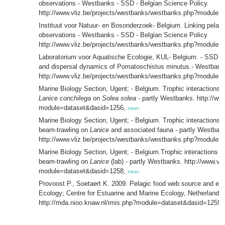
observations - Westbanks - SSD - Belgian Science Policy.
http://www.vliz.be/projects/westbanks/westbanks.php?module
Instituut voor Natuur- en Bosonderzoek- Belgium. Linking pelagi
observations - Westbanks - SSD - Belgian Science Policy.
http://www.vliz.be/projects/westbanks/westbanks.php?module
Laboratorium voor Aquatische Ecologie, KUL- Belgium. - SSD - B
and dispersal dynamics of Pomatoschistus minutus.- Westbank
http://www.vliz.be/projects/westbanks/westbanks.php?module
Marine Biology Section, Ugent; - Belgium. Trophic interactions a
Lanice conchilega
on
Solea solea
- partly Westbanks. http://ww
module=dataset&dasid=1256,
meer
Marine Biology Section, Ugent; - Belgium. Trophic interactions a
beam-trawling on
Lanice
and associated fauna - partly Westban
http://www.vliz.be/projects/westbanks/westbanks.php?module
Marine Biology Section, Ugent; - Belgium.Trophic interactions at
beam-trawling on
Lanice
(lab) - partly Westbanks. http://www.v
module=dataset&dasid=1258,
meer
Provoost P., Soetaert K. 2009: Pelagic food web source and eco
Ecology; Centre for Estuarine and Marine Ecology, Netherlands.
http://mda.nioo.knaw.nl/imis.php?module=dataset&dasid=1259,