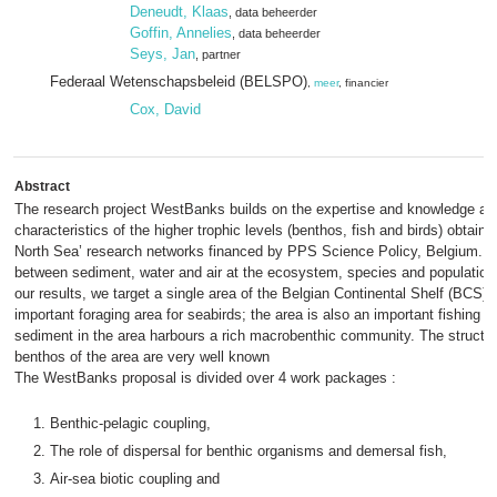
Deneudt, Klaas
, data beheerder
Goffin, Annelies
, data beheerder
Seys, Jan
, partner
Federaal Wetenschapsbeleid (BELSPO)
,
meer
, financier
Cox, David
Abstract
The research project WestBanks builds on the expertise and knowledge abou
characteristics of the higher trophic levels (benthos, fish and birds) obtaine
North Sea’ research networks financed by PPS Science Policy, Belgium. We
between sediment, water and air at the ecosystem, species and population l
our results, we target a single area of the Belgian Continental Shelf (BCS
important foraging area for seabirds; the area is also an important fishing an
sediment in the area harbours a rich macrobenthic community. The structural
benthos of the area are very well known
The WestBanks proposal is divided over 4 work packages :
Benthic-pelagic coupling,
The role of dispersal for benthic organisms and demersal fish,
Air-sea biotic coupling and