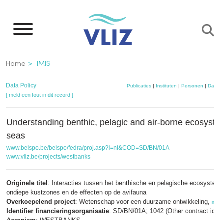
Overslaan
en
naar
de
Kruimelpad
Home
IMIS
inhoud
gaan
Data Policy
Publicaties
|
Instituten
|
Personen
|
Data
[ meld een fout in dit record ]
Understanding benthic, pelagic and air-borne ecosyste
seas
www.belspo.be/belspo/fedra/proj.asp?l=nl&COD=SD/BN/01A
www.vliz.be/projects/westbanks
Originele titel
: Interacties tussen het benthische en pelagische ecosystee
ondiepe kustzones en de effecten op de avifauna
Overkoepelend project
: Wetenschap voor een duurzame ontwikkeling,
me
Identifier financieringsorganisatie
: SD/BN/01A; 1042 (Other contract id)