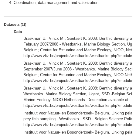
Coordination, data management and valorization.
Datasets
(11)
Data
Braekman U., Vincx M., Soetaert K. 2008: Benthic diversity an
February 2007/2008 - Westbanks. Marine Biology Section, Ugen
Belgium; Centre for Estuarine and Marine Ecology, NIOO, Nethe
http://www.vliz.be/projects/westbanks/westbanks.php?module
Braekman U., Vincx M., Soetaert K. 2008: Benthic diversity an
September 2007/June 2008 - Westbanks. Marine Biology Sectio
Belgium; Centre for Estuarine and Marine Ecology, NIOO-Nethe
http://www.vliz.be/projects/westbanks/westbanks.php?module
Braekman U., Vincx M., Soetaert K. 2008: Benthic diversity and
Westbanks. Marine Biology Section, Ugent, SSD -Belgian Scienc
Marine Ecology, NIOO-Netherlands. Description available at
http://www.vliz.be/projects/westbanks/westbanks.php?module
Instituut voor Natuur- en Bosonderzoek- Belgium. Linking pelagi
prey fish sampling - Westbanks - SSD - Belgian Science Policy.
http://www.vliz.be/projects/westbanks/westbanks.php?module
Instituut voor Natuur- en Bosonderzoek- Belgium. Linking pelagic