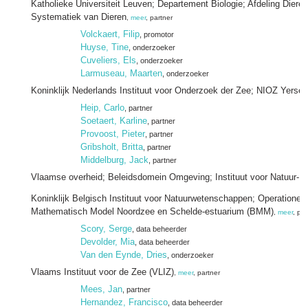
Katholieke Universiteit Leuven; Departement Biologie; Afdeling Dieren
Systematiek van Dieren
,
meer
, partner
Volckaert, Filip
, promotor
Huyse, Tine
, onderzoeker
Cuveliers, Els
, onderzoeker
Larmuseau, Maarten
, onderzoeker
Koninklijk Nederlands Instituut voor Onderzoek der Zee; NIOZ Yerse
Heip, Carlo
, partner
Soetaert, Karline
, partner
Provoost, Pieter
, partner
Gribsholt, Britta
, partner
Middelburg, Jack
, partner
Vlaamse overheid; Beleidsdomein Omgeving; Instituut voor Natuur- 
Koninklijk Belgisch Instituut voor Natuurwetenschappen; Operationele 
Mathematisch Model Noordzee en Schelde-estuarium (BMM)
,
meer
, par
Scory, Serge
, data beheerder
Devolder, Mia
, data beheerder
Van den Eynde, Dries
, onderzoeker
Vlaams Instituut voor de Zee (VLIZ)
,
meer
, partner
Mees, Jan
, partner
Hernandez, Francisco
, data beheerder