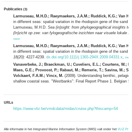
Publicaties
(3)
Larmuseau, M.H.D.; Raeymaekers, J.A.M.; Ruddick, K.G.; Van Houd
in different seas: spatial variation in the rhodopsin gene of the sand g
Larmuseau, M.H.D.
Sea (in)sight: from phylogeographical insights to 
(In)zicht op zee: van fylogeografische inzichten naar visuele lokale ad
meer
Larmuseau, M.H.D.; Raeymaekers, J.A.M.; Ruddick, K.G.; Van Houd
in different seas: spatial variation in the rhodopsin gene of the sand g
18(20)
: 4227-4239.
dx.doi.org/10.1111/j.1365-294X.2009.04331.x
,
meer
Vanaverbeke, J.; Braeckman, U.; Cuveliers, E.L.; Courtens, W.; H
Maes, G.E.; Provoost, P.; Rabaut, M.; Remerie, T.; Savina, M.; Soet
Volckaert, F.A.M.; Vincx, M.
(2009). Understanding benthic, pelagic 
shallow coastal seas. "Westbanks": Final Report Phase 1. Belgian Sc
URLs
https://www.vliz.be/vmdcdata/midas/cruise.php?thiscamp=54
Alle informatie in het
Integrated Marine Information System
(IMIS) valt onder het
VLIZ Priv