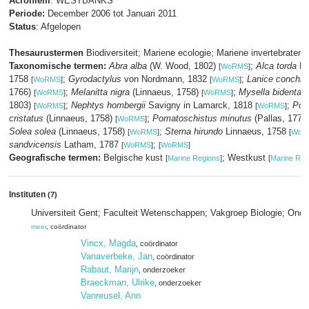
Acroniem
: WESTBANKS
Periode:
December 2006 tot Januari 2011
Status
: Afgelopen
Thesaurustermen
Biodiversiteit; Mariene ecologie; Mariene invertebraten
Taxonomische termen:
Abra alba
(W. Wood, 1802)
;
Alca torda
Li
[
WoRMS
]
1758
;
Gyrodactylus
von Nordmann, 1832
;
Lanice conchil
[
WoRMS
]
[
WoRMS
]
1766)
;
Melanitta nigra
(Linnaeus, 1758)
;
Mysella bidentata
[
WoRMS
]
[
WoRMS
]
1803)
;
Nephtys hombergii
Savigny in Lamarck, 1818
;
Pod
[
WoRMS
]
[
WoRMS
]
cristatus
(Linnaeus, 1758)
;
Pomatoschistus minutus
(Pallas, 1770
[
WoRMS
]
Solea solea
(Linnaeus, 1758)
;
Sterna hirundo
Linnaeus, 1758
[
WoRMS
]
[
WoR
sandvicensis
Latham, 1787
;
[
WoRMS
]
[
WoRMS
]
Geografische termen:
Belgische kust
; Westkust
[
Marine Regions
]
[
Marine Reg
Instituten
(7)
Universiteit Gent; Faculteit Wetenschappen; Vakgroep Biologie; On
meer
, coördinator
Vincx, Magda
, coördinator
Vanaverbeke, Jan
, coördinator
Rabaut, Marijn
, onderzoeker
Braeckman, Ulrike
, onderzoeker
Vanreusel, Ann