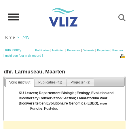
Overslaan
en
naar
de
Kruimelpad
Home
IMIS
inhoud
gaan
Data Policy
Publicaties
|
Instituten
|
Personen
|
Datasets
|
Projecten
|
Kaarten
[ meld een fout in dit record ]
dhr. Larmuseau, Maarten
Vorig instituut
Publicaties
Projecten
(41)
(2)
KU Leuven; Departement Biologie; Ecology, Evolution and
Biodiversity Conservation Section; Laboratorium voor
Biodiversiteit en Evolutionaire Genomica (LBEG)
,
meer
Functie
: Post-doc