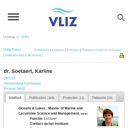
Overslaan
en
naar
de
Kruimelpad
Home
IMIS
inhoud
gaan
Data Policy
Publicaties
|
Instituten
|
Personen
|
Datasets
|
Projecten
|
Kaarten
[ meld een fout in dit record ]
dr. Soetaert, Karline
ORCID
Persoonlijke homepage
ResearcherID
Instituut
Publicaties
Projecten
Datasets
(368)
(12)
(26)
Oceans & Lakes : Master of Marine and
Lacustrine Science and Management
,
meer
Functie:
Lecturer
Contact op het instituut: