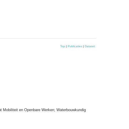
Top
|
Publicaties
|
Dataset
nt Mobiliteit en Openbare Werken; Waterbouwkundig