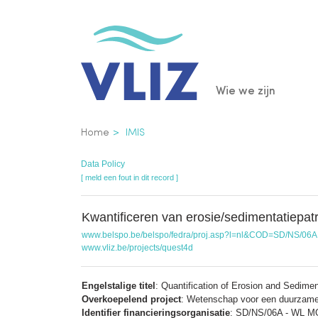
Overslaan
en
naar
de
Main
Wie we zijn
inhoud
gaan
navigatio
Kruimelpad
Home
IMIS
Data Policy
[ meld een fout in dit record ]
Kwantificeren van erosie/sedimentatiepa
www.belspo.be/belspo/fedra/proj.asp?l=nl&COD=SD/NS/06A
www.vliz.be/projects/quest4d
Engelstalige titel
: Quantification of Erosion and Sedime
Overkoepelend project
: Wetenschap voor een duurzame
Identifier financieringsorganisatie
: SD/NS/06A - WL MO