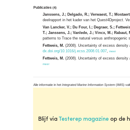
Publicaties
(4)
Janssens, J.; Delgado, R.; Verwaest, T.; Mostaert,
deelrapport in het kader van het Quest4Dproject. Ve
Van Lancker, V.; Du Four, I.; Degraer, S.; Fettwei
T.; Janssens, J.; Vanlede, J.; Vincx, M.; Rabaut,
patterns to Trace the natural versus anthropogeni
Fettweis, M.
(2008). Uncertainty of excess density 
dx.doi.org/10.1016/j.ecss.2008.01.007
,
meer
Fettweis, M.
(2008). Uncertainty of excess density 
meer
Alle informatie in het
Integrated Marine Information System
(IMIS) val
Blijf via
Testerep magazine
op de h