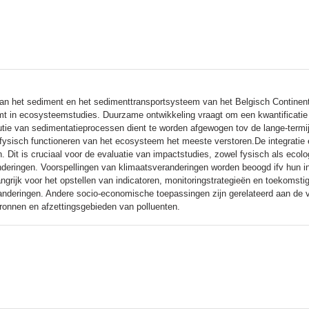
 van het sediment en het sedimenttransportsysteem van het Belgisch Continent
emt in ecosysteemstudies. Duurzame ontwikkeling vraagt om een kwantificatie 
tie van sedimentatieprocessen dient te worden afgewogen tov de lange-termi
et fysisch functioneren van het ecosysteem het meeste verstoren.De integratie 
Dit is cruciaal voor de evaluatie van impactstudies, zowel fysisch als ecolo
eringen. Voorspellingen van klimaatsveranderingen worden beoogd ifv hun i
ngrijk voor het opstellen van indicatoren, monitoringstrategieën en toekomsti
anderingen. Andere socio-economische toepassingen zijn gerelateerd aan de v
ronnen en afzettingsgebieden van polluenten.