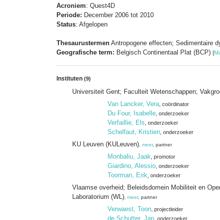
Acroniem
: Quest4D
Periode:
December 2006 tot 2010
Status
: Afgelopen
Thesaurustermen
Antropogene effecten; Sedimentaire d
Geografische term:
Belgisch Continentaal Plat (BCP)
[
Ma
Instituten
(9)
Universiteit Gent; Faculteit Wetenschappen; Vakg
Van Lancker, Vera
, coördinator
Du Four, Isabelle
, onderzoeker
Verfaillie, Els
, onderzoeker
Schelfaut, Kristien
, onderzoeker
KU Leuven (KULeuven)
,
meer
, partner
Monbaliu, Jaak
, promotor
Giardino, Alessio
, onderzoeker
Toorman, Erik
, onderzoeker
Vlaamse overheid; Beleidsdomein Mobiliteit en Op
Laboratorium (WL)
,
meer
, partner
Verwaest, Toon
, projectleider
de Schutter, Jan
, onderzoeker