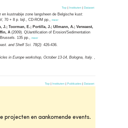
Top
|
Instituten
|
Dataset
r en kustnabije zone langsheen de Belgische kust:
, 70 + 8 p. bijl., CD-ROM pp.,
meer
, J.; Toorman, E.; Portilla, J.; Ullmann, A.; Verwaest,
fin, A
(2009). QUantification of Erosion/Sedimentation
 Brussels. 135 pp.,
meer
oast. and Shelf Sci. 78(2)
: 426-436.
icles in Europe workshop, October 13-14, Bologna, Italy.
,
Top
|
Instituten
|
Publicaties
|
Dataset
te projecten en aankomende events.