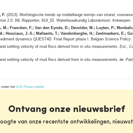
 F.
(2013). Morfologische trends op middellange termijn van strand, vooroeve
rsie 2.0.
WL Rapporten
, 814_02. Waterbouwkundig Laboratorium: Antwerpen. V
s, M.; Francken, F.; Van den Eynde, D.; Devolder, M.; Luyten, P.; Monbaliu
 M.; Houziaux, J.-S.; Mallaerts, T.; Vandenberghe, H.; Zeelmaekers, E.; Gof
c sediment dynamics QUEST4D. Final Report phase I. Belgian Science Policy:
and settling velocity of mud flocs derived from in situ measurements.
Est., C
and settling velocity of mud flocs derived from in situ measurements,
in
:
Part
t onder het
VLIZ Privacy beleid
Ontvang onze nieuwsbrief
oogte van onze recentste ontwikkelingen, nieuws