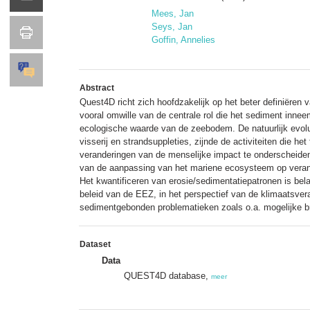
Mees, Jan
Seys, Jan
Goffin, Annelies
Abstract
Quest4D richt zich hoofdzakelijk op het beter definiëren
vooral omwille van de centrale rol die het sediment inne
ecologische waarde van de zeebodem. De natuurlijk evolu
visserij en strandsuppleties, zijnde de activiteiten die h
veranderingen van de menselijke impact te onderscheiden. 
van de aanpassing van het mariene ecosysteem op verand
Het kwantificeren van erosie/sedimentatiepatronen is bela
beleid van de EEZ, in het perspectief van de klimaatsver
sedimentgebonden problematieken zoals o.a. mogelijke b
Dataset
Data
QUEST4D database,
meer