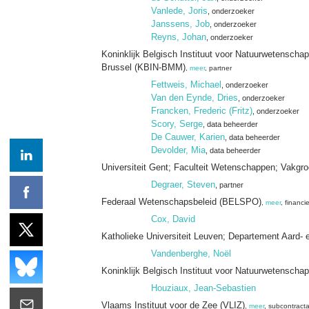
Vanlede, Joris
, onderzoeker
Janssens, Job
, onderzoeker
Reyns, Johan
, onderzoeker
Koninklijk Belgisch Instituut voor Natuurwetensc
Brussel (KBIN-BMM)
,
meer
, partner
Fettweis, Michael
, onderzoeker
Van den Eynde, Dries
, onderzoeker
Francken, Frederic (Fritz)
, onderzoeker
Scory, Serge
, data beheerder
De Cauwer, Karien
, data beheerder
Devolder, Mia
, data beheerder
Universiteit Gent; Faculteit Wetenschappen; Vakgr
Degraer, Steven
, partner
Federaal Wetenschapsbeleid (BELSPO)
,
meer
, financie
Cox, David
Katholieke Universiteit Leuven; Departement Aard-
Vandenberghe, Noël
Koninklijk Belgisch Instituut voor Natuurwetenscha
Houziaux, Jean-Sebastien
Vlaams Instituut voor de Zee (VLIZ)
,
meer
, subcontract