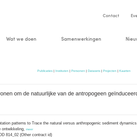
Service
Contact
Ev
navigatio
Wat we doen
Samenwerkingen
Nieu
n
Publicaties
|
Instituten
|
Personen
|
Datasets
|
Projecten
|
Kaarten
tronen om de natuurlijke van de antropogeen geïnducee
ntation patterns to Trace the natural versus anthropogenic sediment dynamics
 ontwikkeling,
meer
D 814_02 (Other contract id)