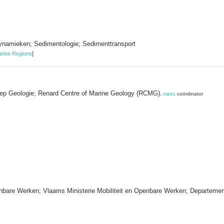
ynamieken; Sedimentologie; Sedimenttransport
rine Regions
]
roep Geologie; Renard Centre of Marine Geology (RCMG)
,
meer
, coördinator
enbare Werken; Vlaams Ministerie Mobiliteit en Openbare Werken; Departeme