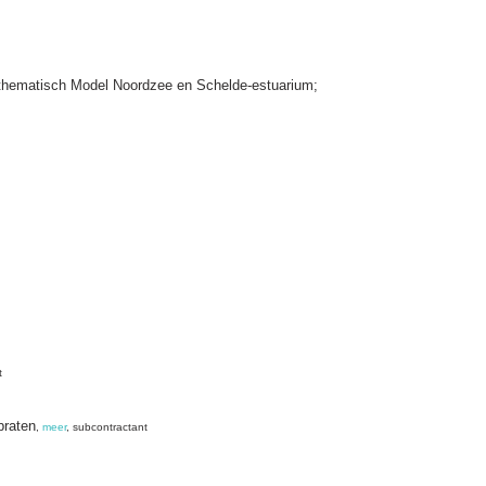
thematisch Model Noordzee en Schelde-estuarium;
t
braten
,
meer
, subcontractant