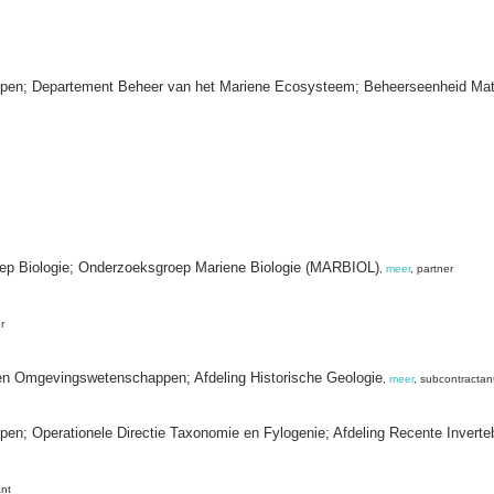
happen; Departement Beheer van het Mariene Ecosysteem; Beheerseenheid Ma
oep Biologie; Onderzoeksgroep Mariene Biologie (MARBIOL)
,
meer
, partner
r
 en Omgevingswetenschappen; Afdeling Historische Geologie
,
meer
, subcontractan
ppen; Operationele Directie Taxonomie en Fylogenie; Afdeling Recente Inverte
ant