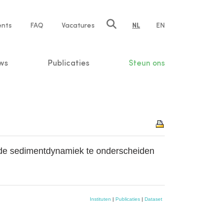
ents
FAQ
Vacatures
NL
EN
n
ws
Publicaties
Steun ons
rde sedimentdynamiek te onderscheiden
Instituten
|
Publicaties
|
Dataset