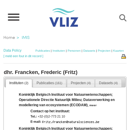
Overslaan
en
naar
de
Kruimelpad
Home
IMIS
inhoud
gaan
Data Policy
Publicaties
|
Instituten
|
Personen
|
Datasets
|
Projecten
|
Kaarten
[ meld een fout in dit record ]
dhr. Francken, Frederic (Fritz)
Instituten
Publicaties
Projecten
Datasets
(2)
(161)
(4)
(4)
Koninklijk Belgisch Instituut voor Natuurwetenschappen;
Operationele Directie Natuurlijk Milieu; Dataverwerking en
modellering van ecosystemen (ECODAM)
,
meer
Contact op het instituut:
Tel.:
+32-(0)2-773 21 10
E-mail:
Koninklijk Belgisch Instituut voor Natuurwetenschappen;