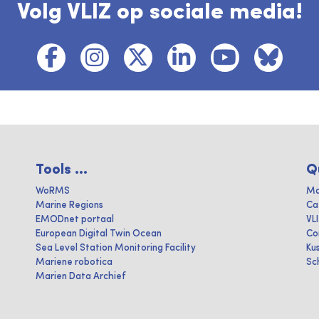
Volg VLIZ op sociale media!
Tools ...
Q
WoRMS
Ma
Marine Regions
Ca
EMODnet portaal
VL
European Digital Twin Ocean
Co
Sea Level Station Monitoring Facility
Ku
Mariene robotica
Sc
Marien Data Archief