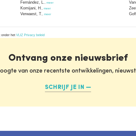
Fernández, L.
Van
,
meer
Komijani, H.
Zee
,
meer
Verwaest, T.
Goff
,
meer
t onder het
VLIZ Privacy beleid
Ontvang onze nieuwsbrief
oogte van onze recentste ontwikkelingen, nieuws
SCHRIJF JE IN