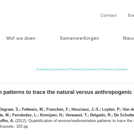
Service
Contact
Ev
navigatio
Wat we doen
Samenwerkingen
Nieu
n
Publicaties
|
Instituten
|
Personen
|
Datasets
|
Projecten
|
Kaarten
on patterns to trace the natural versus anthropoge
Degraer, S.; Fettweis, M.; Francken, F.; Houziaux, J.-S.; Luyten, P.; Van 
te, M.; Fernández, L.; Komijani, H.; Verwaest, T.; Delgado, R.; De Schutter
ffin, A.
(2012). Quantification of erosion/sedimentation patterns to trace th
Brussels. 103 pp.