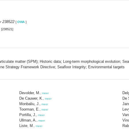
y 238522
[
OWA
]
[238521]
articulate matter (SPM); Historic data; Long-term morphological evolution; Se
 Strategy Framework Directive; Seafloor Integrity; Environmental targets
Devolder, M.
Del
,
meer
De Cauwer, K.
De 
,
meer
Monbaliu, J.
Jan
,
meer
Toorman, E.
Levy
,
meer
Portilla, J.
Van
,
meer
Ullman, A.
Vin
,
meer
Liste, M.
Rab
,
meer