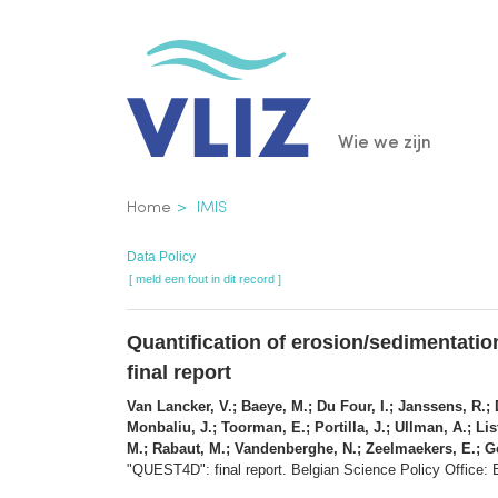
Overslaan
en
naar
de
Main
Wie we zijn
inhoud
gaan
navigatio
Kruimelpad
Home
IMIS
Data Policy
[ meld een fout in dit record ]
Quantification of erosion/sedimentati
final report
Van Lancker, V.; Baeye, M.; Du Four, I.; Janssens, R.; 
Monbaliu, J.; Toorman, E.; Portilla, J.; Ullman, A.; Lis
M.; Rabaut, M.; Vandenberghe, N.; Zeelmaekers, E.; Go
"QUEST4D": final report. Belgian Science Policy Office: 