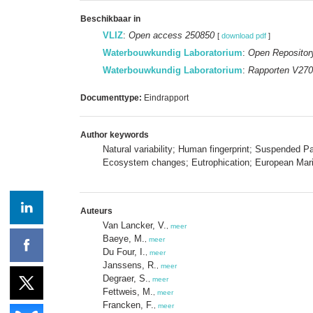
Beschikbaar in
VLIZ
:
Open access 250850
[
download pdf
]
Waterbouwkundig Laboratorium
:
Open Repositor
Waterbouwkundig Laboratorium
:
Rapporten V270
Documenttype:
Eindrapport
Author keywords
Natural variability; Human fingerprint; Suspended P
Ecosystem changes; Eutrophication; European Marine
Auteurs
Van Lancker, V.
,
meer
Baeye, M.
,
meer
Du Four, I.
,
meer
Janssens, R.
,
meer
Degraer, S.
,
meer
Fettweis, M.
,
meer
Francken, F.
,
meer