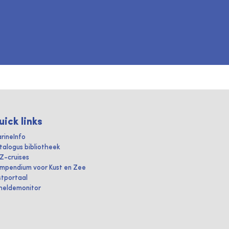
uick links
rineInfo
talogus bibliotheek
IZ-cruises
mpendium voor Kust en Zee
stportaal
heldemonitor