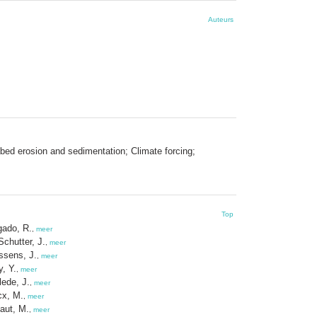
Auteurs
abed erosion and sedimentation; Climate forcing;
Top
gado, R.
,
meer
Schutter, J.
,
meer
ssens, J.
,
meer
, Y.
,
meer
lede, J.
,
meer
cx, M.
,
meer
aut, M.
,
meer