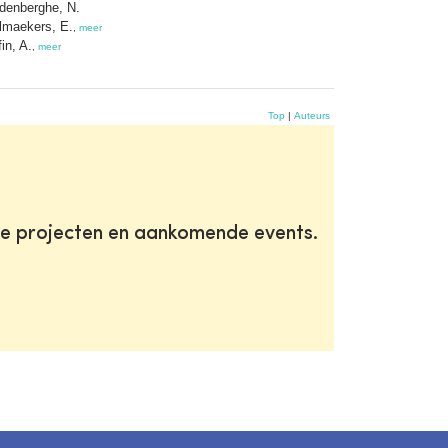
denberghe, N.
lmaekers, E.
,
meer
in, A.
,
meer
Top
|
Auteurs
te projecten en aankomende events.