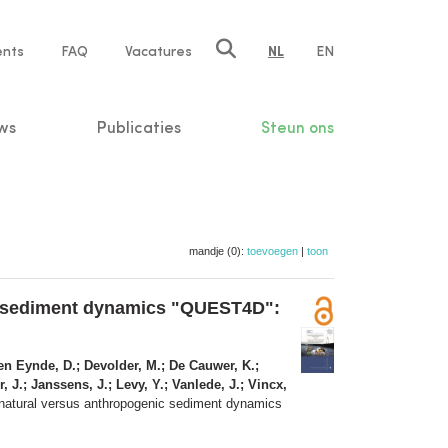
ents
FAQ
Vacatures
NL
EN
n
ws
Publicaties
Steun ons
mandje (0):
toevoegen
|
toon
nic sediment dynamics "QUEST4D":
den Eynde, D.; Devolder, M.; De Cauwer, K.;
, J.; Janssens, J.; Levy, Y.; Vanlede, J.; Vincx,
e natural versus anthropogenic sediment dynamics