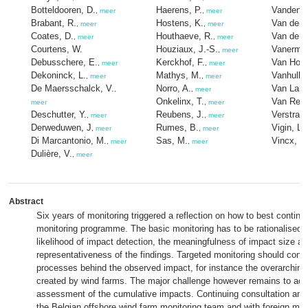
Botteldooren, D.
Haerens, P.
Vanden E
,
meer
,
meer
Brabant, R.
Hostens, K.
Van den 
,
meer
,
meer
Coates, D.
Houthaeve, R.
Van de w
,
meer
,
meer
Courtens, W.
Houziaux, J.-S.
Vanermen
,
meer
Debusschere, E.
Kerckhof, F.
Van Hoey
,
meer
,
meer
Dekoninck, L.
Mathys, M.
Vanhulle,
,
meer
,
meer
De Maersschalck, V.
Norro, A.
Van Lanc
,
,
meer
Onkelinx, T.
Van Rent
meer
,
meer
Deschutter, Y.
Reubens, J.
Verstraet
,
meer
,
meer
Derweduwen, J
Rumes, B.
Vigin, L.
,
meer
,
meer
Di Marcantonio, M.
Sas, M.
Vincx, M
,
meer
,
meer
Dulière, V.
,
meer
Abstract
Six years of monitoring triggered a reflection on how to best continu
monitoring programme. The basic monitoring has to be rationalised at
likelihood of impact detection, the meaningfulness of impact size a
representativeness of the findings. Targeted monitoring should conti
processes behind the observed impact, for instance the overarching ar
created by wind farms. The major challenge however remains to achi
assessment of the cumulative impacts. Continuing consultation and c
the Belgian offshore wind farm monitoring team and with foreign mar