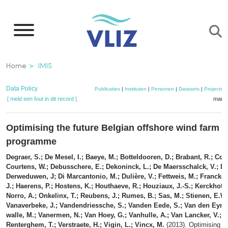
Overslaan
en
naar
de
Kruimelpad
Home
IMIS
inhoud
gaan
Data Policy
Publicaties
|
Instituten
|
Personen
|
Datasets
|
Projecten
[ meld een fout in dit record ]
mandj
Optimising the future Belgian offshore wind farm 
programme
Degraer, S.; De Mesel, I.; Baeye, M.; Botteldooren, D.; Brabant, R.; Coat
Courtens, W.; Debusschere, E.; Dekoninck, L.; De Maersschalck, V.; Des
Derweduwen, J; Di Marcantonio, M.; Dulière, V.; Fettweis, M.; Francken,
J.; Haerens, P.; Hostens, K.; Houthaeve, R.; Houziaux, J.-S.; Kerckhof, 
Norro, A.; Onkelinx, T.; Reubens, J.; Rumes, B.; Sas, M.; Stienen, E.W
Vanaverbeke, J.; Vandendriessche, S.; Vanden Eede, S.; Van den Eynd
walle, M.; Vanermen, N.; Van Hoey, G.; Vanhulle, A.; Van Lancker, V.; 
Renterghem, T.; Verstraete, H.; Vigin, L.; Vincx, M.
(2013). Optimising th