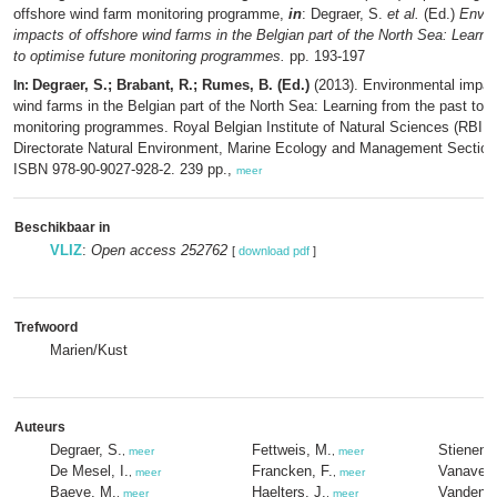
offshore wind farm monitoring programme,
in
: Degraer, S.
et al.
(Ed.)
Envir
impacts of offshore wind farms in the Belgian part of the North Sea: Learni
to optimise future monitoring programmes.
pp. 193-197
Degraer, S.; Brabant, R.; Rumes, B. (Ed.)
(2013). Environmental impact
In:
wind farms in the Belgian part of the North Sea: Learning from the past to o
monitoring programmes. Royal Belgian Institute of Natural Sciences (RBINS
Directorate Natural Environment, Marine Ecology and Management Section
ISBN 978-90-9027-928-2. 239 pp.,
meer
Beschikbaar in
VLIZ
:
Open access 252762
[
download pdf
]
Trefwoord
Marien/Kust
Auteurs
Degraer, S.
Fettweis, M.
Stienen,
,
meer
,
meer
De Mesel, I.
Francken, F.
Vanaverb
,
meer
,
meer
Baeye, M.
Haelters, J.
Vandendr
,
meer
,
meer