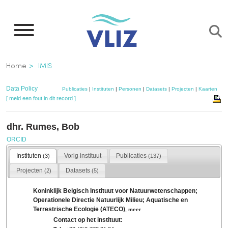
Overslaan
en
naar
de
Kruimelpad
Home
IMIS
inhoud
gaan
Data Policy
Publicaties
|
Instituten
|
Personen
|
Datasets
|
Projecten
|
Kaarten
[ meld een fout in dit record ]
dhr. Rumes, Bob
ORCID
Instituten
Vorig instituut
Publicaties
(3)
(137)
Projecten
Datasets
(2)
(5)
Koninklijk Belgisch Instituut voor Natuurwetenschappen;
Operationele Directie Natuurlijk Milieu; Aquatische en
Terrestrische Ecologie (ATECO)
,
meer
Contact op het instituut: