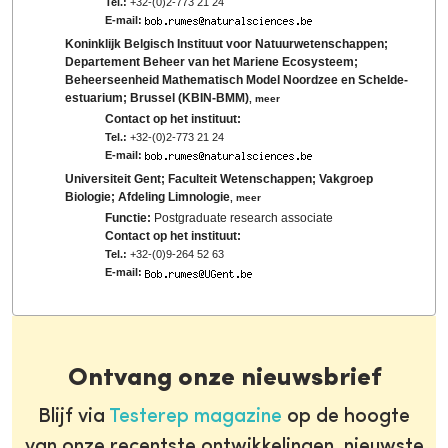
Tel.:
+32-(0)2-773 21 24
E-mail:
Koninklijk Belgisch Instituut voor Natuurwetenschappen;
Departement Beheer van het Mariene Ecosysteem;
Beheerseenheid Mathematisch Model Noordzee en Schelde-
estuarium; Brussel (KBIN-BMM)
,
meer
Contact op het instituut:
Tel.:
+32-(0)2-773 21 24
E-mail:
Universiteit Gent; Faculteit Wetenschappen; Vakgroep
Biologie; Afdeling Limnologie
,
meer
Functie:
Postgraduate research associate
Contact op het instituut:
Tel.:
+32-(0)9-264 52 63
E-mail:
Ontvang onze nieuwsbrief
Blijf via
Testerep magazine
op de hoogte
van onze recentste ontwikkelingen, nieuwste