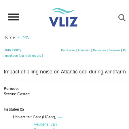
Overslaan
en
naar
de
Kruimelpad
Home
IMIS
inhoud
gaan
Data Policy
Publicaties
|
Instituten
|
Personen
|
Datasets
|
Proj
[ meld een fout in dit record ]
Impact of piling noise on Atlantic cod during windfarm 
Periode:
Status
: Gestart
Instituten
(2)
Universiteit Gent (UGent)
,
meer
Reubens, Jan