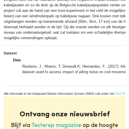
kabeljauwen en zo de druk op de Belgische kabeljauwpopulatie verder zou
project zal aan de hand van een kooi-experiment in het veld de mogelijke i
heien) van een windmolenpark op kabeljauw nagaan. Drie kooien met telke
uitgehangen worden op toenemende afstand (50m, 2km, 17 km) van de hei
driemaal herhaald worden in de tijd. Op die manier worden ze elk blootgest
niveau van onderwatergeluid, wat zal toelaten om een schadelijke drempel 
mogelijke verwondingen oploopt.
Dataset
Data
Reubens, J.; Moens, T; Deneudt,K; Hernandez, F.; (2017): Atlan
dataset used to assess impact of piling noise on cod movemen
Alle informatie in het
Integrated Marine Information System
(IMIS) valt onder het
VLIZ Priv
Ontvang onze nieuwsbrief
Blijf via
Testerep magazine
op de hoogte