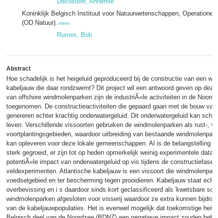
Decostere, Annemie
Koninklijk Belgisch Instituut voor Natuurwetenschappen; Operationele 
(OD Natuur)
,
meer
Rumes, Bob
Abstract
Hoe schadelijk is het heigeluid geproduceerd bij de constructie van een w
kabeljauw die daar rondzwemt? Dit project wil een antwoord geven op deze
van offshore windmolenparken zijn de industriÃ«le activiteiten in de Noordz
toegenomen. De constructieactiviteiten die gepaard gaan met de bouw va
genereren echter krachtig onderwatergeluid. Dit onderwatergeluid kan schade
leven. Verschillende vissoorten gebruiken de windmolenparken als rust-, vo
voortplantingsgebieden, waardoor uitbreiding van bestaande windmolenpar
kan opleveren voor deze lokale gemeenschappen. Al is de belangstelling vo
sterk gegroeid, er zijn tot op heden opmerkelijk weinig experimentele data
potentiÃ«le impact van onderwatergeluid op vis tijdens de constructiefase
veldexperimenten. Atlantische kabeljauw is een vissoort die windmolenpark
voedselgebied en ter bescherming tegen prooidieren. Kabeljauw staat echte
overbevissing en i s daardoor sinds kort geclassificeerd als 'kwetsbare soort
windmolenparken afgesloten voor visserij waardoor ze extra kunnen bijdrag
van de kabeljauwpopulaties. Het is evenwel mogelijk dat toekomstige hei
Belgisch deel van de Noordzee (BDNZ) een negatieve impact zouden hebb