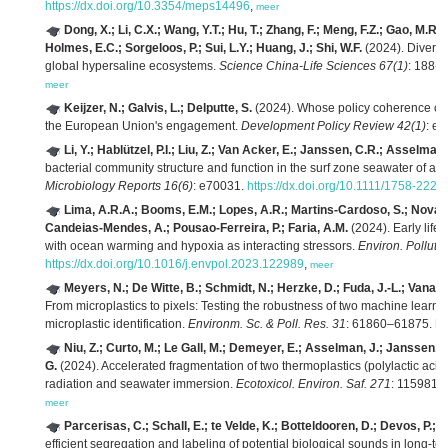
https://dx.doi.org/10.3354/meps14496
,
meer
Dong, X.; Li, C.X.; Wang, Y.T.; Hu, T.; Zhang, F.; Meng, F.Z.; Gao, M.R
Holmes, E.C.; Sorgeloos, P.; Sui, L.Y.; Huang, J.; Shi, W.F.
(2024). Diversi
global hypersaline ecosystems.
Science China-Life Sciences 67(1)
: 188-
meer
Keijzer, N.; Galvis, L.; Delputte, S.
(2024). Whose policy coherence cou
the European Union's engagement.
Development Policy Review 42(1)
: e
Li, Y.; Hablützel, P.I.; Liu, Z.; Van Acker, E.; Janssen, C.R.; Asselman,
bacterial community structure and function in the surf zone seawater of a 
Microbiology Reports 16(6)
: e70031.
https://dx.doi.org/10.1111/1758-222
Lima, A.R.A.; Booms, E.M.; Lopes, A.R.; Martins-Cardoso, S.; Novais,
Candeias-Mendes, A.; Pousao-Ferreira, P.; Faria, A.M.
(2024). Early life
with ocean warming and hypoxia as interacting stressors.
Environ. Pollut.
https://dx.doi.org/10.1016/j.envpol.2023.122989
,
meer
Meyers, N.; De Witte, B.; Schmidt, N.; Herzke, D.; Fuda, J.-L.; Vanav
From microplastics to pixels: Testing the robustness of two machine lear
microplastic identification.
Environm. Sc. & Poll. Res. 31
: 61860–61875.
ht
Niu, Z.; Curto, M.; Le Gall, M.; Demeyer, E.; Asselman, J.; Janssen, C.
G.
(2024). Accelerated fragmentation of two thermoplastics (polylactic acid
radiation and seawater immersion.
Ecotoxicol. Environ. Saf. 271
: 115981.
meer
Parcerisas, C.; Schall, E.; te Velde, K.; Botteldooren, D.; Devos, P.;
efficient segregation and labeling of potential biological sounds in long-