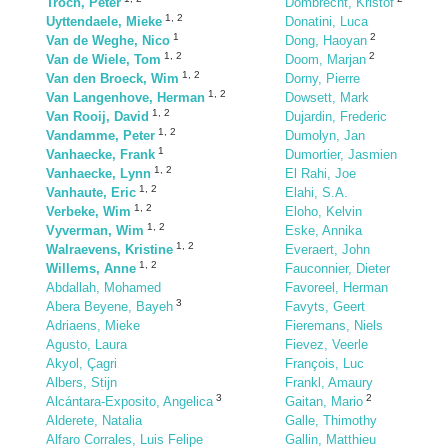
Troch, Peter
Dombrecht, Kristof
1
,
2
Uyttendaele, Mieke
Donatini, Luca
1
2
Van de Weghe, Nico
Dong, Haoyan
1
,
2
2
Van de Wiele, Tom
Doom, Marjan
1
,
2
Van den Broeck, Wim
Dorny, Pierre
1
,
2
Van Langenhove, Herman
Dowsett, Mark
1
,
2
Van Rooij, David
Dujardin, Frederic
1
,
2
Vandamme, Peter
Dumolyn, Jan
1
Vanhaecke, Frank
Dumortier, Jasmien
1
,
2
Vanhaecke, Lynn
El Rahi, Joe
1
,
2
Vanhaute, Eric
Elahi, S.A.
1
,
2
Verbeke, Wim
Eloho, Kelvin
1
,
2
Vyverman, Wim
Eske, Annika
1
,
2
Walraevens, Kristine
Everaert, John
1
,
2
Willems, Anne
Fauconnier, Dieter
Abdallah, Mohamed
Favoreel, Herman
3
Abera Beyene, Bayeh
Favyts, Geert
Adriaens, Mieke
Fieremans, Niels
Agusto, Laura
Fievez, Veerle
Akyol, Çagri
François, Luc
Albers, Stijn
Frankl, Amaury
3
2
Alcántara-Exposito, Angelica
Gaitan, Mario
Alderete, Natalia
Galle, Thimothy
Alfaro Corrales, Luis Felipe
Gallin, Matthieu