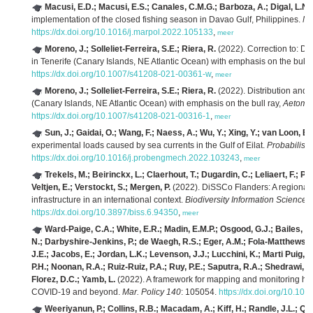
Macusi, E.D.; Macusi, E.S.; Canales, C.M.G.; Barboza, A.; Digal, L.N.
implementation of the closed fishing season in Davao Gulf, Philippines.
Ma
https://dx.doi.org/10.1016/j.marpol.2022.105133
,
meer
Moreno, J.; Solleliet-Ferreira, S.E.; Riera, R.
(2022). Correction to: D
in Tenerife (Canary Islands, NE Atlantic Ocean) with emphasis on the bull 
https://dx.doi.org/10.1007/s41208-021-00361-w
,
meer
Moreno, J.; Solleliet-Ferreira, S.E.; Riera, R.
(2022). Distribution and
(Canary Islands, NE Atlantic Ocean) with emphasis on the bull ray,
Aetomy
https://dx.doi.org/10.1007/s41208-021-00316-1
,
meer
Sun, J.; Gaidai, O.; Wang, F.; Naess, A.; Wu, Y.; Xing, Y.; van Loon, E.
experimental loads caused by sea currents in the Gulf of Eilat.
Probabilist
https://dx.doi.org/10.1016/j.probengmech.2022.103243
,
meer
Trekels, M.; Beirinckx, L.; Claerhout, T.; Dugardin, C.; Leliaert, F.; P
Veltjen, E.; Verstockt, S.; Mergen, P.
(2022). DiSSCo Flanders: A regional
infrastructure in an international context.
Biodiversity Information Science
https://dx.doi.org/10.3897/biss.6.94350
,
meer
Ward-Paige, C.A.; White, E.R.; Madin, E.M.P.; Osgood, G.J.; Bailes, L.
N.; Darbyshire-Jenkins, P.; de Waegh, R.S.; Eger, A.M.; Fola-Matthews, 
J.E.; Jacobs, E.; Jordan, L.K.; Levenson, J.J.; Lucchini, K.; Marti Puig
P.H.; Noonan, R.A.; Ruiz-Ruiz, P.A.; Ruy, P.E.; Saputra, R.A.; Shedrawi, G
Florez, D.C.; Yamb, L.
(2022). A framework for mapping and monitoring hum
COVID-19 and beyond.
Mar. Policy 140
: 105054.
https://dx.doi.org/10.10
Weeriyanun, P.; Collins, R.B.; Macadam, A.; Kiff, H.; Randle, J.L.; Qui