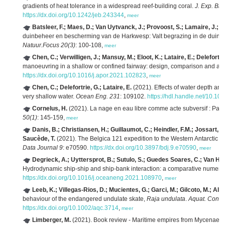
gradients of heat tolerance in a widespread reef-building coral.
J. Exp. Bio
https://dx.doi.org/10.1242/jeb.243344
,
meer
Batsleer, F.; Maes, D.; Van Uytvanck, J.; Provoost, S.; Lamaire, J.; B
duinbeheer en bescherming van de Harkwesp: Valt begrazing in de duin
Natuur.Focus 20(3)
: 100-108,
meer
Chen, C.; Verwilligen, J.; Mansuy, M.; Eloot, K.; Lataire, E.; Delefortri
manoeuvring in a shallow or confined fairway: design, comparison and app
https://dx.doi.org/10.1016/j.apor.2021.102823
,
meer
Chen, C.; Delefortrie, G.; Lataire, E.
(2021). Effects of water depth an
very shallow water.
Ocean Eng. 231
: 109102.
https://hdl.handle.net/10.1
Cornelus, H.
(2021). La nage en eau libre comme acte subversif : Patro
50(1)
: 145-159,
meer
Danis, B.; Christiansen, H.; Guillaumot, C.; Heindler, F.M.; Jossart, Q.
Saucède, T.
(2021). The Belgica 121 expedition to the Western Antarctic Pe
Data Journal 9
: e70590.
https://dx.doi.org/10.3897/bdj.9.e70590
,
meer
Degrieck, A.; Uyttersprot, B.; Sutulo, S.; Guedes Soares, C.; Van Hoy
Hydrodynamic ship-ship and ship-bank interaction: a comparative numeric
https://dx.doi.org/10.1016/j.oceaneng.2021.108970
,
meer
Leeb, K.; Villegas-Rios, D.; Mucientes, G.; Garci, M.; Gilcoto, M.; Al
behaviour of the endangered undulate skate,
Raja undulata
.
Aquat. Conse
https://dx.doi.org/10.1002/aqc.3714
,
meer
Limberger, M.
(2021). Book review - Maritime empires from Mycenae to