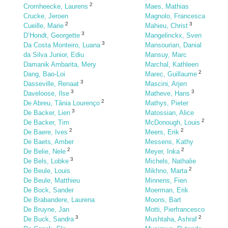
2
Cromheecke, Laurens
Maes, Mathias
Crucke, Jeroen
Magnolo, Francesca
2
3
Cueille, Marie
Mahieu, Christ
3
D’Hondt, Georgette
Mangelinckx, Sven
3
Da Costa Monteiro, Luana
Mansourian, Danial
da Silva Junior, Ediu
Mansuy, Marc
Damanik Ambarita, Mery
Marchal, Kathleen
2
Dang, Bao-Loi
Marec, Guillaume
3
Dasseville, Renaat
Mascini, Arjen
3
3
Daveloose, Ilse
Matheve, Hans
2
De Abreu, Tânia Lourenço
Mathys, Pieter
3
De Backer, Lien
Matossian, Alice
2
De Backer, Tim
McDonough, Louis
2
2
De Baere, Ives
Meers, Erik
De Baets, Amber
Messens, Kathy
2
2
De Belie, Nele
Meyer, Inka
3
De Bels, Lobke
Michels, Nathalie
2
De Beule, Louis
Mikhno, Marta
De Beule, Matthieu
Minnens, Fien
De Bock, Sander
Moerman, Erik
De Brabandere, Laurena
Moons, Bart
De Bruyne, Jan
Motti, Pierfrancesco
3
2
De Buck, Sandra
Mushtaha, Ashraf