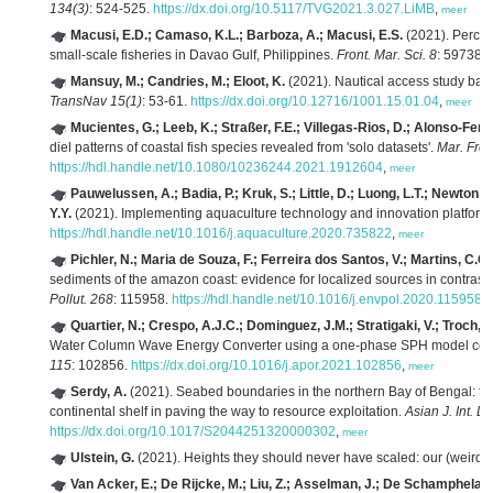
134(3)
: 524-525.
https://dx.doi.org/10.5117/TVG2021.3.027.LiMB
,
meer
Macusi, E.D.; Camaso, K.L.; Barboza, A.; Macusi, E.S.
(2021). Percei
small-scale fisheries in Davao Gulf, Philippines.
Front. Mar. Sci. 8
: 597385
Mansuy, M.; Candries, M.; Eloot, K.
(2021). Nautical access study base
TransNav 15(1)
: 53-61.
https://dx.doi.org/10.12716/1001.15.01.04
,
meer
Mucientes, G.; Leeb, K.; Straßer, F.E.; Villegas-Rios, D.; Alonso-Fer
diel patterns of coastal fish species revealed from 'solo datasets'.
Mar. Fres
https://hdl.handle.net/10.1080/10236244.2021.1912604
,
meer
Pauwelussen, A.; Badia, P.; Kruk, S.; Little, D.; Luong, L.T.; Newton,
Y.Y.
(2021). Implementing aquaculture technology and innovation platforms
https://hdl.handle.net/10.1016/j.aquaculture.2020.735822
,
meer
Pichler, N.; Maria de Souza, F.; Ferreira dos Santos, V.; Martins, C.C.
sediments of the amazon coast: evidence for localized sources in contrast
Pollut. 268
: 115958.
https://hdl.handle.net/10.1016/j.envpol.2020.115958
,
Quartier, N.; Crespo, A.J.C.; Dominguez, J.M.; Stratigaki, V.; Troch, P
Water Column Wave Energy Converter using a one-phase SPH model couple
115
: 102856.
https://dx.doi.org/10.1016/j.apor.2021.102856
,
meer
Serdy, A.
(2021). Seabed boundaries in the northern Bay of Bengal: the 
continental shelf in paving the way to resource exploitation.
Asian J. Int. L
https://dx.doi.org/10.1017/S2044251320000302
,
meer
Ulstein, G.
(2021). Heights they should never have scaled: our (weird) 
Van Acker, E.; De Rijcke, M.; Liu, Z.; Asselman, J.; De Schamphelae