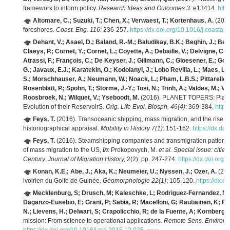
framework to inform policy.
Research Ideas and Outcomes 3
: e13414.
http
Altomare, C.; Suzuki, T.; Chen, X.; Verwaest, T.; Kortenhaus, A.
(2016
foreshores.
Coast. Eng. 116
: 236-257.
https://dx.doi.org/10.1016/j.coasta
Dehant, V.; Asael, D.; Baland, R.-M.; Baludikay, B.K.; Beghin, J.; Bel
Claeys, P.; Cornet, Y.; Cornet, L.; Coyette, A.; Debaille, V.; Delvigne, C.
Atrassi, F.; François, C.; De Keyser, J.; Gillmann, C.; Gloesener, E.; Gode
G.; Javaux, E.J.; Karatekin, O.; Kodolanyi, J.; Lobo Revilla, L.; Maes, L.;
S.; Morschhauser, A.; Neumann, W.; Noack, L.; Pham, L.B.S.; Pittarello, L.
Rosenblatt, P.; Spohn, T.; Storme, J.-Y.; Tosi, N.; Trinh, A.; Valdes, M.; 
Roosbroek, N.; Wilquet, V.; Yseboodt, M.
(2016). PLANET TOPERS: Planets,
Evolution of their ReservoirS.
Orig. Life Evol. Biosph. 46(4)
: 369-384.
https
Feys, T.
(2016). Transoceanic shipping, mass migration, and the rise of
historiographical appraisal.
Mobility in History 7(1)
: 151-162.
https://dx.do
Feys, T.
(2016). Steamshipping companies and transmigration patterns: 
of mass migration to the US,
in
: Prokopovych, M.
et al.
Special issue: citie
Century. Journal of Migration History,
2(2): pp. 247-274.
https://dx.doi.or
Konan, K.E.; Abe, J.; Aka, K.; Neumeier, U.; Nyssen, J.; Ozer, A.
(201
ivoirien du Golfe de Guinée.
Géomorphologie 22(1)
: 105-120.
https://dx.
Mecklenburg, S; Drusch, M; Kaleschke, L; Rodriguez-Fernandez, N; Reu
Daganzo-Eusebio, E; Grant, P; Sabia, R; Macelloni, G; Rautiainen, K; Fa
N.; Lievens, H.; Delwart, S; Crapolicchio, R; de la Fuente, A; Kornberg,
mission: From science to operational applications.
Remote Sens. Environ. 