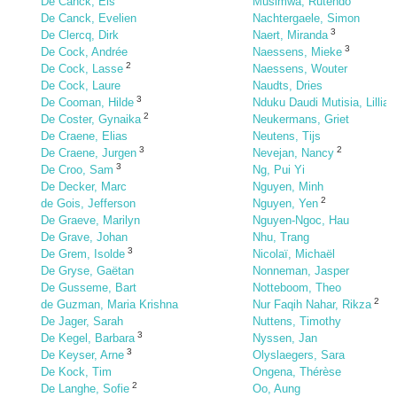
De Canck, Els
Musimwa, Rutendo
De Canck, Evelien
Nachtergaele, Simon
3
De Clercq, Dirk
Naert, Miranda
3
De Cock, Andrée
Naessens, Mieke
2
De Cock, Lasse
Naessens, Wouter
De Cock, Laure
Naudts, Dries
3
De Cooman, Hilde
Nduku Daudi Mutisia, Lillian
2
De Coster, Gynaika
Neukermans, Griet
De Craene, Elias
Neutens, Tijs
3
2
De Craene, Jurgen
Nevejan, Nancy
3
De Croo, Sam
Ng, Pui Yi
De Decker, Marc
Nguyen, Minh
2
de Gois, Jefferson
Nguyen, Yen
De Graeve, Marilyn
Nguyen-Ngoc, Hau
De Grave, Johan
Nhu, Trang
3
De Grem, Isolde
Nicolaï, Michaël
De Gryse, Gaëtan
Nonneman, Jasper
De Gusseme, Bart
Notteboom, Theo
2
de Guzman, Maria Krishna
Nur Faqih Nahar, Rikza
De Jager, Sarah
Nuttens, Timothy
3
De Kegel, Barbara
Nyssen, Jan
3
De Keyser, Arne
Olyslaegers, Sara
De Kock, Tim
Ongena, Thérèse
2
De Langhe, Sofie
Oo, Aung