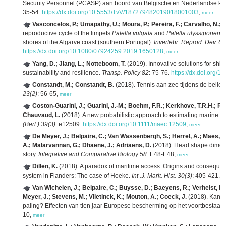
Security Personnel (PCASP) aan boord van Belgische en Nederlandse k
35-54.
https://dx.doi.org/10.5553/TvV/187279482019018001003
,
meer
Vasconcelos, P.; Umapathy, U.; Moura, P.; Pereira, F.; Carvalho, N.; 
reproductive cycle of the limpets
Patella vulgata
and
Patella ulyssiponensi
shores of the Algarve coast (southern Portugal).
Invertebr. Reprod. Dev. 63
https://dx.doi.org/10.1080/07924259.2019.1650128
,
meer
Yang, D.; Jiang, L.; Notteboom, T.
(2019). Innovative solutions for shipp
sustainability and resilience.
Transp. Policy 82
: 75-76.
https://dx.doi.org/1
Constandt, M.; Constandt, B.
(2018). Tennis aan zee tijdens de bell
23(2)
: 56-65,
meer
Coston-Guarini, J.; Guarini, J.-M.; Boehm, F.R.; Kerkhove, T.R.H.; River
Chauvaud, L.
(2018). A new probabilistic approach to estimating marine ga
(Berl.) 39(3)
: e12509.
https://dx.doi.org/10.1111/maec.12509
,
meer
De Meyer, J.; Belpaire, C.; Van Wassenbergh, S.; Herrel, A.; Maes, G.
A.; Malarvannan, G.; Dhaene, J.; Adriaens, D.
(2018). Head shape dimorp
story.
Integrative and Comparative Biology 58
: E48-E48,
meer
Dillen, K.
(2018). A paradox of maritime access. Origins and consequenc
system in Flanders: The case of Hoeke.
Int .J. Marit. Hist. 30(3)
: 405-421.
h
Van Wichelen, J.; Belpaire, C.; Buysse, D.; Baeyens, R.; Verhelst, P.;
Meyer, J.; Stevens, M.; Vlietinck, K.; Mouton, A.; Coeck, J.
(2018). Kan V
paling? Effecten van tien jaar Europese bescherming op het voortbestaan
10,
meer