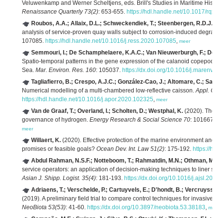
Veluwenkamp and Werner Scheltjens, eds. Brill's Studies in Maritime History
Renaissance Quarterly 73(2)
: 653-655.
https://hdl.handle.net/10.1017/rqx
Roubos, A.A.; Allaix, D.L.; Schweckendiek, T.; Steenbergen, R.D.J.M
analysis of service-proven quay walls subject to corrosion-induced degrad
107085.
https://hdl.handle.net/10.1016/j.ress.2020.107085
,
meer
Semmouri, I.; De Schamphelaere, K.A.C.; Van Nieuwerburgh, F.; Defo
Spatio-temporal patterns in the gene expression of the calanoid copepod
Sea.
Mar. Environ. Res. 160
: 105037.
https://dx.doi.org/10.1016/j.marenv
Tagliafierro, B.; Crespo, A.J.C.; González-Cao, J.; Altomare, C.; San
Numerical modelling of a multi-chambered low-reflective caisson.
Appl. O
https://hdl.handle.net/10.1016/j.apor.2020.102325
,
meer
Van de Graaf, T.; Overland, I.; Scholten, D.; Westphal, K.
(2020). The n
governance of hydrogen.
Energy Research & Social Science 70
: 101667.
meer
Willaert, K.
(2020). Effective protection of the marine environment and 
promises or feasible goals?
Ocean Dev. Int. Law 51(2)
: 175-192.
https://
Abdul Rahman, N.S.F.; Notteboom, T.; Rahmatdin, M.N.; Othman, M.
service operators: an application of decision-making techniques to liner s
Asian J. Shipp. Logist. 35(4)
: 181-193.
https://dx.doi.org/10.1016/j.ajsl.20
Adriaens, T.; Verschelde, P.; Cartuyvels, E.; D'hondt, B.; Vercruysse
(2019). A preliminary field trial to compare control techniques for invasive
B
NeoBiota 53(53)
: 41-60.
https://dx.doi.org/10.3897/neobiota.53.38183
,
mee