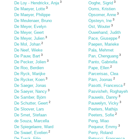
3
3
De Loy - Hendrickx, Anja
Ooghe, Sigrid
3
De Maeyer, Lotte
Ooms, Kristien
3
De Maeyer, Philippe
Opsomer, Anne
3
De Meulenaer, Bruno
Opsteyn, Ine
3
De Meyer, Evelyn
Ost, Wouter
De Meyer, Geert
Ouwehand, Judith
3
2
De Meyer, Julien
Pace, Giuseppe
2
De Mol, Johan
Paepen, Marieke
De Neef, Wieke
Pala, Mehmet
3
3
De Pauw, Bart
Pan, Chenguang
3
De Pecker, Jolien
Panto, Gabriella
2
De Roo, Berdien
Pape, Ellen
De Ryck, Marijke
Parcerisas, Clea
3
2
De Rycker, Koen
Pärn, Joonas
2
De Saeger, Jonas
Pasotti, Francesca
3
De Saeyer, Nancy
Pasvisheh, Roghayeh
3
De Samber, Björn
Pauwels, Danny
2
3
De Schutter, Geert
Pauwelyn, Vicky
De Sloover, Lars
Peeters, Mathijs
2
De Smet, Stefaan
Peeters, Sofie
de Souza, Marcella
Peng, Miao
3
De Spiegelaere, Ward
Pequeur, Emmy
2
De Swaef, Evelien
Perry, Roland
De Turck, Filip
Petrucci, Francesca