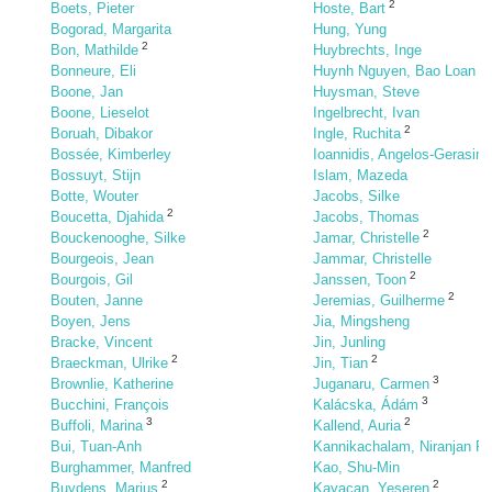
2
Boets, Pieter
Hoste, Bart
Bogorad, Margarita
Hung, Yung
2
Bon, Mathilde
Huybrechts, Inge
Bonneure, Eli
Huynh Nguyen, Bao Loan
Boone, Jan
Huysman, Steve
Boone, Lieselot
Ingelbrecht, Ivan
2
Boruah, Dibakor
Ingle, Ruchita
Bossée, Kimberley
Ioannidis, Angelos-Gerasim
Bossuyt, Stijn
Islam, Mazeda
Botte, Wouter
Jacobs, Silke
2
Boucetta, Djahida
Jacobs, Thomas
2
Bouckenooghe, Silke
Jamar, Christelle
Bourgeois, Jean
Jammar, Christelle
2
Bourgois, Gil
Janssen, Toon
2
Bouten, Janne
Jeremias, Guilherme
Boyen, Jens
Jia, Mingsheng
Bracke, Vincent
Jin, Junling
2
2
Braeckman, Ulrike
Jin, Tian
3
Brownlie, Katherine
Juganaru, Carmen
3
Bucchini, François
Kalácska, Ádám
3
2
Buffoli, Marina
Kallend, Auria
Bui, Tuan-Anh
Kannikachalam, Niranjan P
Burghammer, Manfred
Kao, Shu-Min
2
2
Buydens, Marius
Kayacan, Yeseren