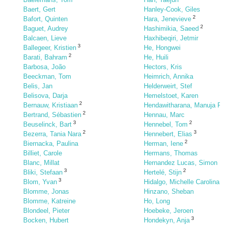
Baert, Gert
Hanley-Cook, Giles
2
Bafort, Quinten
Hara, Jenevieve
2
Baguet, Audrey
Hashimikia, Saeed
Balcaen, Lieve
Haxhibeqiri, Jetmir
3
Ballegeer, Kristien
He, Hongwei
2
Barati, Bahram
He, Huili
Barbosa, João
Hectors, Kris
Beeckman, Tom
Heimrich, Annika
Belis, Jan
Helderweirt, Stef
Belisova, Darja
Hemelstoet, Karen
2
Bernauw, Kristiaan
Hendawitharana, Manuja P
2
Bertrand, Sébastien
Hennau, Marc
3
2
Beuselinck, Bart
Hennebel, Tom
2
3
Bezerra, Tania Nara
Hennebert, Elias
2
Biernacka, Paulina
Herman, Iene
Billiet, Carole
Hermans, Thomas
Blanc, Millat
Hernandez Lucas, Simon
3
2
Bliki, Stefaan
Hertelé, Stijn
3
Blom, Yvan
Hidalgo, Michelle Carolina S
Blomme, Jonas
Hinzano, Sheban
Blomme, Katreine
Ho, Long
Blondeel, Pieter
Hoebeke, Jeroen
3
Bocken, Hubert
Hondekyn, Anja