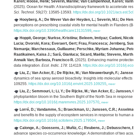
Karen; Roose, Henk; Severin, Marine; Van Campenhout, Karen; Vanhae
(2025). Ocean for Health: A transdisciplinary framework to accelerate re
Sci. Technol. 59(27)
: 13585-13593.
https://dx.doi.org/10.1021/acs.est.5c0
Hooyberg, A.; De Wever Van der Heyden, L.; Severin, M.I.; De Henauw
perceptions on prescribing coastal visits for mental health in Flanders (Be
https://dx.doi.org/10.3390/healthcare13131599
,
meer
Hoppit, George; Nurkse, Kristiina; Beleem, Imtiyaz; Cadoni, Nicolet
Lucia; Dvorski, Kora; Everaert, Gert; Frau, Francesca; Jernberg, Susan
Nemanja; Marchessaux, Guillaume; Perschke, Myriam Johanna; Petersen
Raatikainen, Kaisa J.; Sará, Gianluca; Sicard, Maëlla; Stevens, Marth
Annaïk Van; Barboza, Francisco R.
(2025). Enhancing marine protected a
data integration.
Ecol. Indic. 178
: 114119.
https://dx.doi.org/10.1016/j.eco
Liu, Z.; Van Acker, E.; De Rijcke, M.; Van Nieuwerburgh, F.; Janssen,
dynamics of sea spray aerosol bioactivity: Insights into molecular effects o
109255.
https://dx.doi.org/10.1016/j.envint.2025.109255
,
meer
Liu, Z.; Semmouri, I.; Li, Y.; De Rijcke, M.; Van Acker, E.; Janssen, C
phytoplankton bloom in the Southern Bight of the North Sea in response to c
https://dx.doi.org/10.1016/j.marenvres.2025.107570
,
meer
Lorré, D.; Vandamme, S.; Braeckman, U.; Janssen, C.R.; Asselman,
and benefits to the supply of ecosystem services in response to human acti
https://dx.doi.org/10.1016/j.scitotenv.2025.179504
,
meer
Calonge, A.; Goossens, J.; Muñiz, C.; Reubens, J.; Debusschere, E.
advance species co-occurrence knowledge: A demonstration of two acoust