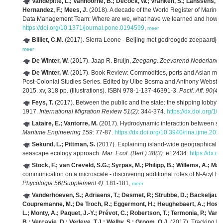
Vandepitte, L.; Vanhoorne, B.; Decock, W.; Vranken, S.; Lanssens, T.; D
Hernandez, F.; Mees, J.
(2018). A decade of the World Register of Marine
Data Management Team: Where are we, what have we learned and how c
https://doi.org/10.1371/journal.pone.0194599
,
meer
Billiet, C.M.
(2017). Sierra Leone - Beijing met gedroogde zeepaardjes:
meer
De Winter, W.
(2017). Jaap R. Bruijn,
Zeegang. Zeevarend Nederland i
De Winter, W.
(2017). Book Review: Commodities, ports and Asian mari
Post-Colonial Studies Series. Edited by Ulbe Bosma and Anthony Webster
2015. xv, 318 pp. (Illustrations). ISBN 978-1-137-46391-3.
Pacif. Aff. 90(4)
:
Feys, T.
(2017). Between the public and the state: the shipping lobby's 
1917.
International Migration Review 51(2)
: 344-374.
https://dx.doi.org/10
Lataire, E.; Vantorre, M.
(2017). Hydrodynamic interaction between shi
Maritime Engineering 159
: 77-87.
https://dx.doi.org/10.3940/rina.ijme.201
Sekund, L.; Pittman, S.
(2017). Explaining island-wide geographical pat
seascape ecology approach.
Mar. Ecol. (Berl.) 38(3)
: e12434.
https://dx.d
Stock, F.; van Creveld, S.G.; Syrpas, M.; Philipp, B.; Willems, A.; M
communication on a microscale - discovering additional roles of N-Acyl ho
Phycologia 56(Supplement 4)
: 181-181,
meer
Vanderhoeven, S.; Adriaens, T.; Desmet, P.; Strubbe, D.; Backeljau, T.
Coupremanne, M.; De Troch, R.; Eggermont, H.; Heughebaert, A.; Hosten
L.; Monty, A.; Paquet, J.-Y.; Prévot, C.; Robertson, T.; Termonia, P.; V
B.; Vercayie, D.; Verleye, T.J.; Welby, S.; Groom, Q.J.
(2017). Tracking Inv