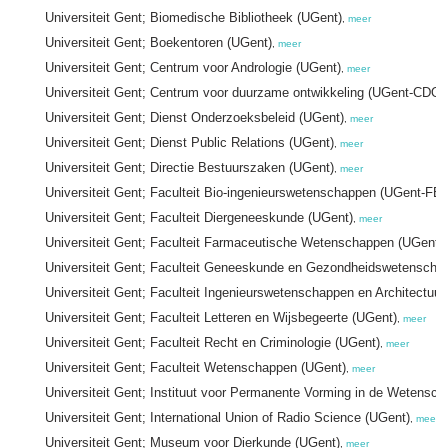
Universiteit Gent; Biomedische Bibliotheek (UGent)
,
meer
Universiteit Gent; Boekentoren (UGent)
,
meer
Universiteit Gent; Centrum voor Andrologie (UGent)
,
meer
Universiteit Gent; Centrum voor duurzame ontwikkeling (UGent-CDO)
Universiteit Gent; Dienst Onderzoeksbeleid (UGent)
,
meer
Universiteit Gent; Dienst Public Relations (UGent)
,
meer
Universiteit Gent; Directie Bestuurszaken (UGent)
,
meer
Universiteit Gent; Faculteit Bio-ingenieurswetenschappen (UGent-FB
Universiteit Gent; Faculteit Diergeneeskunde (UGent)
,
meer
Universiteit Gent; Faculteit Farmaceutische Wetenschappen (UGent)
Universiteit Gent; Faculteit Geneeskunde en Gezondheidswetenscha
Universiteit Gent; Faculteit Ingenieurswetenschappen en Architectuur
Universiteit Gent; Faculteit Letteren en Wijsbegeerte (UGent)
,
meer
Universiteit Gent; Faculteit Recht en Criminologie (UGent)
,
meer
Universiteit Gent; Faculteit Wetenschappen (UGent)
,
meer
Universiteit Gent; Instituut voor Permanente Vorming in de Wetens
Universiteit Gent; International Union of Radio Science (UGent)
,
meer
Universiteit Gent; Museum voor Dierkunde (UGent)
,
meer