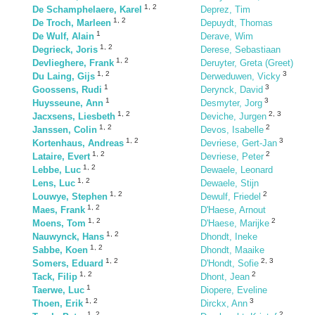
1
,
2
De Schamphelaere, Karel
Deprez, Tim
1
,
2
De Troch, Marleen
Depuydt, Thomas
1
De Wulf, Alain
Derave, Wim
1
,
2
Degrieck, Joris
Derese, Sebastiaan
1
,
2
Devlieghere, Frank
Deruyter, Greta (Greet)
1
,
2
3
Du Laing, Gijs
Derweduwen, Vicky
1
3
Goossens, Rudi
Derynck, David
1
3
Huysseune, Ann
Desmyter, Jorg
1
,
2
2
,
3
Jacxsens, Liesbeth
Deviche, Jurgen
1
,
2
2
Janssen, Colin
Devos, Isabelle
1
,
2
3
Kortenhaus, Andreas
Devriese, Gert-Jan
1
,
2
2
Lataire, Evert
Devriese, Peter
1
,
2
Lebbe, Luc
Dewaele, Leonard
1
,
2
Lens, Luc
Dewaele, Stijn
1
,
2
2
Louwye, Stephen
Dewulf, Friedel
1
,
2
Maes, Frank
D'Haese, Arnout
1
,
2
2
Moens, Tom
D'Haese, Marijke
1
,
2
Nauwynck, Hans
Dhondt, Ineke
1
,
2
Sabbe, Koen
Dhondt, Maaike
1
,
2
2
,
3
Somers, Eduard
D'Hondt, Sofie
1
,
2
2
Tack, Filip
Dhont, Jean
1
Taerwe, Luc
Diopere, Eveline
1
,
2
3
Thoen, Erik
Dirckx, Ann
1
,
2
2