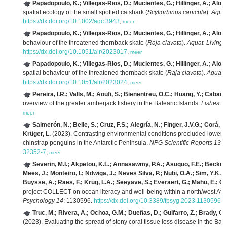
Papadopoulo, K.; Villegas-Rios, D.; Mucientes, G.; Hillinger, A.; Alo
spatial ecology of the small spotted catshark (
Scyliorhinus canicula
).
Aquat
https://dx.doi.org/10.1002/aqc.3943
,
meer
Papadopoulo, K.; Villegas-Rios, D.; Mucientes, G.; Hillinger, A.; Alo
behaviour of the threatened thornback skate (
Raja clavata
).
Aquat. Living 
https://dx.doi.org/10.1051/alr/2023017
,
meer
Papadopoulo, K.; Villegas-Rios, D.; Mucientes, G.; Hillinger, A.; Alo
spatial behaviour of the threatened thornback skate (
Raja clavata
).
Aquat. 
https://dx.doi.org/10.1051/alr/2023024
,
meer
Pereira, I.R.; Valls, M.; Aoufi, S.; Bienentreu, O.C.; Huang, Y.; Caba
overview of the greater amberjack fishery in the Balearic Islands.
Fishes 8(
meer
Salmerón, N.; Belle, S.; Cruz, F.S.; Alegría, N.; Finger, J.V.G.; Corá,
Krüger, L.
(2023). Contrasting environmental conditions precluded lower avail
chinstrap penguins in the Antarctic Peninsula.
NPG Scientific Reports 13(1
32352-7
,
meer
Severin, M.I.; Akpetou, K.L.; Annasawmy, P.A.; Asuquo, F.E.; Beckma
Mees, J.; Monteiro, I.; Ndwiga, J.; Neves Silva, P.; Nubi, O.A.; Sim, Y.K.;
Buysse, A.; Raes, F.; Krug, L.A.; Seeyave, S.; Everaert, G.; Mahu, E.; Cat
project COLLECT on ocean literacy and well-being within a north/west Afri
Psychology 14
: 1130596.
https://dx.doi.org/10.3389/fpsyg.2023.1130596
,
m
Truc, M.; Rivera, A.; Ochoa, G.M.; Dueñas, D.; Guifarro, Z.; Brady, G.; 
(2023). Evaluating the spread of stony coral tissue loss disease in the Ba