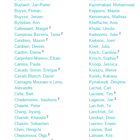
Buylaert, Jan-Pieter
Kazemabad, Mohammad
Buyse, Florian
Keppens, Maurie
Buysse, Jeroen
Kersemans, Mathias
Byttebier, Ann
Kheffache, Anis
2
Callewaert, Margot
Khulal, Urmila
2
2
Campinas Bezerra, Tania
Kiebooms, Julie
2
Candries, Maxim
Kiekens, Joeri
Cardoen, Dennis
Kinet, Julia
3
2
Cardon, Eleine
Klock, Carolina
2
Carpintero-Moreno, Efrain
Knoch, Sophia
Carrera, Paula
Knoop, Jessica
2
Casado Simon, Enrique
Konucu, Merve
Casals Blanch, David
Kundu, Kakana
Castagna Mouraeo e Lima,
Kyriakoudi, Despina
Alexandre
Lachat, Carl
3
Celie, Bert
Lacoere, Tim
2
2
Chademenos, Vasileios
Lagasse, Jan
Chaerle, Peter
Lan Anh, Tri
Chang, Jiyang
Lanckriet, Sil
2
Charrek, Khaoula
Landuyt, Dries
Chastin, Sebastien
Lannon, Erwan
Chen, Hengchi
Lannoo, Bart
3
Chepurnova, Olga
Latruwe, Kris