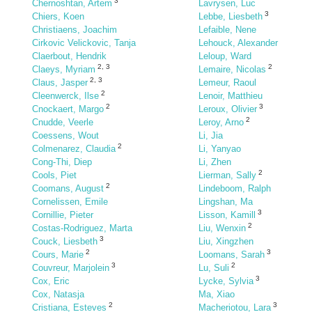
3
Chernoshtan, Artem
Lavrysen, Luc
3
Chiers, Koen
Lebbe, Liesbeth
Christiaens, Joachim
Lefaible, Nene
Cirkovic Velickovic, Tanja
Lehouck, Alexander
Claerbout, Hendrik
Leloup, Ward
2
,
3
2
Claeys, Myriam
Lemaire, Nicolas
2
,
3
Claus, Jasper
Lemeur, Raoul
2
Cleenwerck, Ilse
Lenoir, Matthieu
2
3
Cnockaert, Margo
Leroux, Olivier
2
Cnudde, Veerle
Leroy, Arno
Coessens, Wout
Li, Jia
2
Colmenarez, Claudia
Li, Yanyao
Cong-Thi, Diep
Li, Zhen
2
Cools, Piet
Lierman, Sally
2
Coomans, August
Lindeboom, Ralph
Cornelissen, Emile
Lingshan, Ma
3
Cornillie, Pieter
Lisson, Kamill
2
Costas-Rodriguez, Marta
Liu, Wenxin
3
Couck, Liesbeth
Liu, Xingzhen
2
3
Cours, Marie
Loomans, Sarah
3
2
Couvreur, Marjolein
Lu, Suli
3
Cox, Eric
Lycke, Sylvia
Cox, Natasja
Ma, Xiao
2
3
Cristiana, Esteves
Macheriotou, Lara