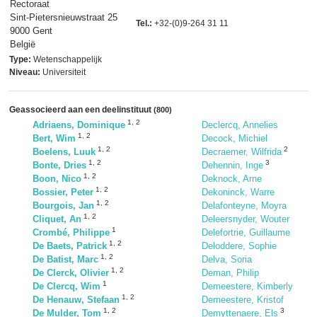
Rectoraat
Sint-Pietersnieuwstraat 25
Tel.:
+32-(0)9-264 31 11
9000 Gent
België
Type:
Wetenschappelijk
Niveau:
Universiteit
Geassocieerd aan een deelinstituut
(800)
1
,
2
Adriaens, Dominique
Declercq, Annelies
1
,
2
Bert, Wim
Decock, Michiel
1
,
2
2
Boelens, Luuk
Decraemer, Wilfrida
1
,
2
3
Bonte, Dries
Dehennin, Inge
1
,
2
Boon, Nico
Deknock, Arne
1
,
2
Bossier, Peter
Dekoninck, Warre
1
,
2
Bourgois, Jan
Delafonteyne, Moyra
1
,
2
Cliquet, An
Deleersnyder, Wouter
1
Crombé, Philippe
Delefortrie, Guillaume
1
,
2
De Baets, Patrick
Deloddere, Sophie
1
,
2
De Batist, Marc
Delva, Soria
1
,
2
De Clerck, Olivier
Deman, Philip
1
De Clercq, Wim
Demeestere, Kimberly
1
,
2
De Henauw, Stefaan
Demeestere, Kristof
1
,
2
3
De Mulder, Tom
Demyttenaere, Els