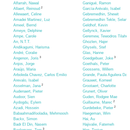
Alfarrah, Nawal
Ganigué, Ramon
2
Allaert, Reinoud
García-Arévalo, Isabel
Allewaert, Celine
Gebremedhin, Shewit
Amadei Martinez, Luz
Gebremedhin Tekle, Selama
Ameel, Bernd
Geldhof, Kevin
Ameye, Delphine
Gellynck, Xavier
Ampe, Carole
Geremew, Tewodros Tilahun
An, N.T.T.
Ghozlen, Hajer
Andikagumi, Harisma
Ghysels, Stef
André, Coralie
Glas, Hanne
3
3
Angenon, Joris
Goedgebuer, Joke
Anjos, Jorge
Goethals, Peter
Araújo, Maria
Goossens, Willem
Arboleda Chavez, Carlos Emilio
Grande, Paula Aguilera Dal
Arevalo, Isabel
Grauwet, Korneel
2
Asselman, Jana
Grootaert, Charlotte
Audenaert, Pieter
Grunert, Oliver
Audoor, Sien
Guden, Rodgee Mae
2
Aydogdu, Eylem
Guillaume, Marec
2
Azadi, Hossein
Gurdebeke, Pieter
Babaahmadifooladia, Mehrnoosh
Haegeman, Wim
Backx, Simon
Hai, Au
Badr El Din, Nasem
Hajivalie, Fatemeh
3
Baelemans, Tom
Han, Taejun