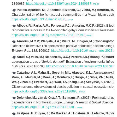
1390687.
https://dx.doi.org/10.3389/frsen.2024.1390687
,
meer
Puebla-Aparicio, M.; Ascencio-Elizondo, C.; Vieira, M.; Amorim, M.C.P
Characterization of the fish acoustic communities in a Mozambican tropical
https://dx.doi.org/10.3354/meps14450
,
meer
Albouy, R.; Faria, A.M.; Fonseca, P.J.; Amorim, M.C.P.
(2023). Effects
reproductive success in the two-spotted goby
Pomatoschistus flavescens
.
https://dx.doi.org/10.1016/j.marenvres.2023.106197
,
meer
Amorim, M.C.P.; Wanjala, J.A.; Vieira, M.; Bolgan, M.; Connaughton, M.
Detection of invasive fish species with passive acoustics: discriminating
Environ. Res. 188
: 106017.
https://dx.doi.org/10.1016/j.marenvres.2023.1
Aoufi, S.; Valls, M.; Bienentreu, O.C.; Pereira, I.R.; Huang, Y.; Mour
aggregation areas of
Seriola dumerili
: Estimation of environmental influen
Fish. Res. 266
: 106793.
https://dx.doi.org/10.1016/j.fishres.2023.106793
,
m
Catarino, A.I.; Mahu, E.; Severin, M.I.; Akpetou, K.L.; Annasawmy, P
Ram, A.; Malouli, M.; Mees, J.; Monteiro, I.; Dwiga, J.; Silva, P.N.; Nubi, 
W.S.; Zizah, S.; Everaert, G.; Hwai, T.S.; Krug, L.A.; Seeyave, S.
(2023). A
Citizen science observations of plastic pollution in coastal ecosystems by
https://dx.doi.org/10.3389/fmars.2023.1126895
,
meer
Dejonghe, M.; van de Graaf, T.; Belmans, R.
(2023). From natural gas 
dependencies in Northwest Europe.
Energy Research & Social Science 1
https://dx.doi.org/10.1016/j.erss.2023.103301
,
meer
Festjens, F.; Buyse, J.; De Backer, A.; Hostens, K.; Lefaible, N.; Va