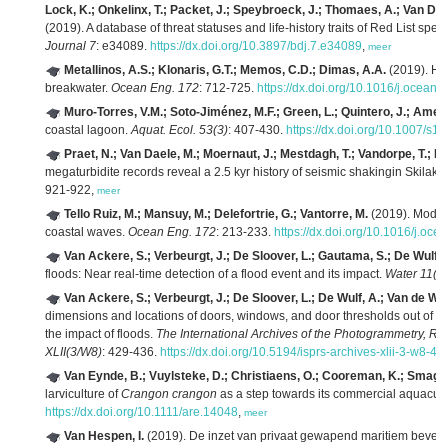
Lock, K.; Onkelinx, T.; Packet, J.; Speybroeck, J.; Thomaes, A.; Van De
(2019). A database of threat statuses and life-history traits of Red List spe
Journal 7
: e34089.
https://dx.doi.org/10.3897/bdj.7.e34089
,
meer
Metallinos, A.S.; Klonaris, G.T.; Memos, C.D.; Dimas, A.A.
(2019). Hy
breakwater.
Ocean Eng. 172
: 712-725.
https://dx.doi.org/10.1016/j.ocean
Muro-Torres, V.M.; Soto-Jiménez, M.F.; Green, L.; Quintero, J.; Amez
coastal lagoon.
Aquat. Ecol. 53(3)
: 407-430.
https://dx.doi.org/10.1007/s
Praet, N.; Van Daele, M.; Moernaut, J.; Mestdagh, T.; Vandorpe, T.; Ha
megaturbidite records reveal a 2.5 kyr history of seismic shakingin Skilak 
921-922,
meer
Tello Ruiz, M.; Mansuy, M.; Delefortrie, G.; Vantorre, M.
(2019). Model
coastal waves.
Ocean Eng. 172
: 213-233.
https://dx.doi.org/10.1016/j.oc
Van Ackere, S.; Verbeurgt, J.; De Sloover, L.; Gautama, S.; De Wulf, 
floods: Near real-time detection of a flood event and its impact.
Water 11(1
Van Ackere, S.; Verbeurgt, J.; De Sloover, L.; De Wulf, A.; Van de We
dimensions and locations of doors, windows, and door thresholds out of mo
the impact of floods.
The International Archives of the Photogrammetry, R
XLII(3/W8)
: 429-436.
https://dx.doi.org/10.5194/isprs-archives-xlii-3-w8-4
Van Eynde, B.; Vuylsteke, D.; Christiaens, O.; Cooreman, K.; Smaggh
larviculture of
Crangon crangon
as a step towards its commercial aquacult
https://dx.doi.org/10.1111/are.14048
,
meer
Van Hespen, I.
(2019). De inzet van privaat gewapend maritiem beveil