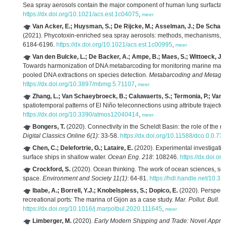
Sea spray aerosols contain the major component of human lung surfactan
https://dx.doi.org/10.1021/acs.est.1c04075
,
meer
Van Acker, E.; Huysman, S.; De Rijcke, M.; Asselman, J.; De Scham
(2021). Phycotoxin-enriched sea spray aerosols: methods, mechanisms,
6184-6196.
https://dx.doi.org/10.1021/acs.est.1c00995
,
meer
Van den Bulcke, L.; De Backer, A.; Ampe, B.; Maes, S.; Wittoeck, J.
Towards harmonization of DNA metabarcoding for monitoring marine macrobe
pooled DNA extractions on species detection.
Metabarcoding and Metage
https://dx.doi.org/10.3897/mbmg.5.71107
,
meer
Zhang, L.; Van Schaeybroeck, B.; Caluwaerts, S.; Termonia, P.; Van 
spatiotemporal patterns of El Niño teleconnections using attribute trajector
https://dx.doi.org/10.3390/atmos12040414
,
meer
Bongers, T.
(2020). Connectivity in the Scheldt Basin: the role of the r
Digital Classics Online 6(1)
: 33-58.
https://dx.doi.org/10.11588/dco.0.0.73
Chen, C.; Delefortrie, G.; Lataire, E.
(2020). Experimental investigation
surface ships in shallow water.
Ocean Eng. 218
: 108246.
https://dx.doi.o
Crockford, S.
(2020). Ocean thinking. The work of ocean sciences, scie
space.
Environment and Society 11(1)
: 64-81.
https://hdl.handle.net/10.3
Ibabe, A.; Borrell, Y.J.; Knobelspiess, S.; Dopico, E.
(2020). Perspecti
recreational ports: The marina of Gijon as a case study.
Mar. Pollut. Bull. 1
https://dx.doi.org/10.1016/j.marpolbul.2020.111645
,
meer
Limberger, M.
(2020).
Early Modern Shipping and Trade: Novel Approa