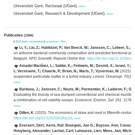
Universiteit Gent; Rectoraat (UGent)
,
meer
Universiteit Gent; Research & Development (UGent)
,
meer
Publicaties
(1566)
(
203 peer reviewed
)
opsplitsen
filter
Li, Y.; Liu, Z.; Hablützel, P.; Van Beeck, W.; Janssen, C.; Lebeer, S.; 
on airborne bacterial community composition and predicted functional poten
Belgium.
NPG Scientific Reports Online first
.
https://dx.doi.org/10.1038/s
Amadei Martínez, L.; Sabbe, K.; Fettweis, M.; Desmit, X.; Israel, Y.; 
I.; Verstraete, T.; Chaerle, P.; Brion, N.; Maris, T.; Vyverman, W.
(2025). P
suspended particulate matter in a turbid estuary.
Limnol. Oceanogr. 70(11)
meer
Barbosa, J.; Janssen, C.; Neyts, M.; Parmentier, K.; Laduron, F.; Ge
Evaluating the toxicity of sea-dumped conventional and chemical munition
a combination of cell viability assays.
Ecotoxicol. Environ. Saf. 291
: 11786
meer
Dillen, K.
(2025). The economics of straw and reed in fifteenth-centur
https://dx.doi.org/10.52024/b2tfcp18
,
meer
Everaert, Gert; Aerts, Raf; Bourgois, Jan G.; Buysse, Ann; Covaci, 
Hooyberg, Alexander; Lachat, Carl; Lahousse, Lies; Mees, Jan; Michels, 