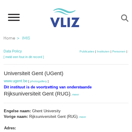
Overslaan
en
naar
de
Kruimelpad
Home
IMIS
inhoud
gaan
Data Policy
Publicaties
|
Instituten
|
Personen
|
Da
[ meld een fout in dit record ]
Universiteit Gent (UGent)
www.ugent.be
[
photogallery
]
Dit instituut is de voortzetting van onderstaande
Rijksuniversiteit Gent (RUG)
,
meer
Engelse naam:
Ghent University
Vorige naam:
Rijksuniversiteit Gent (RUG)
,
meer
Adres: