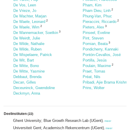
De Vos, Leen
Pham, Kim
2
De Vrieze, Jo
Pham Dieu, Linh
De Wachter, Marjan
Phung-Van, Phuc
2
2
De Waele, Leonard
Pieraccini, Riccardo
2
3
De Waele, Wim
Pieters, Alex
3
De Wannemacker, Soetkin
Pinseel, Eveline
De Weirdt, Julie
Pint, Steven
3
De Wilde, Nathalie
Pomian, Beata
De Wilde, Ruben
Pondicherry, Kannaki
De Wispelaere, Patrick
Pontón-Cevallos, José
De Wit, Bart
Portilla, Jesús
2
De Witte, Bono
Poulain, Maxime
De Witte, Yasmine
Praet, Tomas
Debbaut, Brenda
Préat, Nils
Decan, Gilles
Pribadi, Ajie Brama Krishna
Deceuninck, Gwendoline
Prins, Wolter
Deckmyn, Anna
Deelinstituten
(22)
Ghent University; Blue Growth Research Lab (UGent)
,
meer
Universiteit Gent; Academisch Rekencentrum (UGent)
,
meer