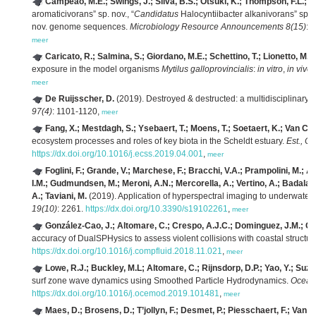
Campeão, M.E.; Swings, J.; Silva, B.S.; Otsuki, K.; Thompson, F.L.;
aromaticivorans” sp. nov., “
Candidatus
Halocyntiibacter alkanivorans” sp. n
nov. genome sequences.
Microbiology Resource Announcements 8(15)
: 
meer
Caricato, R.; Salmina, S.; Giordano, M.E.; Schettino, T.; Lionetto, M.G
exposure in the model organisms
Mytilus galloprovincialis
:
in vitro
,
in vivo
a
meer
De Ruijsscher, D.
(2019). Destroyed & destructed: a multidisciplinary
97(4)
: 1101-1120,
meer
Fang, X.; Mestdagh, S.; Ysebaert, T.; Moens, T.; Soetaert, K.; Van Col
ecosystem processes and roles of key biota in the Scheldt estuary.
Est., C
https://dx.doi.org/10.1016/j.ecss.2019.04.001
,
meer
Foglini, F.; Grande, V.; Marchese, F.; Bracchi, V.A.; Prampolini, M.; An
I.M.; Gudmundsen, M.; Meroni, A.N.; Mercorella, A.; Vertino, A.; Badalamenti
A.; Taviani, M.
(2019). Application of hyperspectral imaging to underwater
19(10)
: 2261.
https://dx.doi.org/10.3390/s19102261
,
meer
González-Cao, J.; Altomare, C.; Crespo, A.J.C.; Dominguez, J.M.; Gó
accuracy of DualSPHysics to assess violent collisions with coastal structur
https://dx.doi.org/10.1016/j.compfluid.2018.11.021
,
meer
Lowe, R.J.; Buckley, M.L; Altomare, C.; Rijnsdorp, D.P.; Yao, Y.; Suzuki
surf zone wave dynamics using Smoothed Particle Hydrodynamics.
Ocean
https://dx.doi.org/10.1016/j.ocemod.2019.101481
,
meer
Maes, D.; Brosens, D.; T’jollyn, F.; Desmet, P.; Piesschaert, F.; Van 