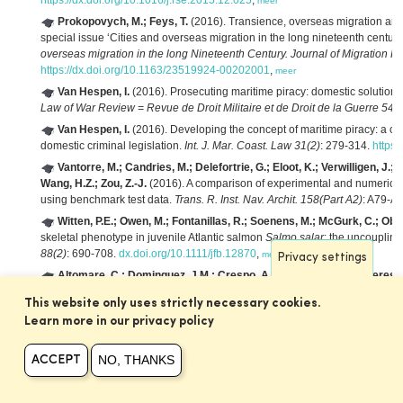
https://dx.doi.org/10.1016/j.rse.2015.12.025
,
meer
Prokopovych, M.; Feys, T.
(2016). Transience, overseas migration and 
special issue ‘Cities and overseas migration in the long nineteenth century
overseas migration in the long Nineteenth Century. Journal of Migration His
https://dx.doi.org/10.1163/23519924-00202001
,
meer
Van Hespen, I.
(2016). Prosecuting maritime piracy: domestic solutions 
Law of War Review = Revue de Droit Militaire et de Droit de la Guerre 54(2
Van Hespen, I.
(2016). Developing the concept of maritime piracy: a com
domestic criminal legislation.
Int. J. Mar. Coast. Law 31(2)
: 279-314.
https
Vantorre, M.; Candries, M.; Delefortrie, G.; Eloot, K.; Verwilligen, J.; 
Wang, H.Z.; Zou, Z.-J.
(2016). A comparison of experimental and numerical b
using benchmark test data.
Trans. R. Inst. Nav. Archit. 158(Part A2)
: A79-A
Witten, P.E.; Owen, M.; Fontanillas, R.; Soenens, M.; McGurk, C.; Oba
skeletal phenotype in juvenile Atlantic salmon
Salmo salar
: the uncoupling
88(2)
: 690-708.
dx.doi.org/10.1111/jfb.12870
,
meer
Privacy settings
Altomare, C.; Dominguez, J.M.; Crespo, A.J.C.; Suzuki, T.; Caceres, 
wave propagation model SWASH and the meshfree particle method SPH for
This website only uses strictly necessary cookies.
1550024.
https://dx.doi.org/10.1142/S0578563415500242
,
meer
Learn more in our privacy policy
Chen, X.; Hofland, B.; Altomare, C.; Suzuki, T.; Uijttewaal, W.
(2015). F
overtopping flow.
Coast. Eng. 95
: 94-104.
https://dx.doi.org/10.1016/j.coa
NO, THANKS
ACCEPT
Cobo, M.; Wouters, R.; Wille, M.; Sonnenholzner, S.; Sorgeloos, P.
(20
first animal live food for
Litopenaeus vannamei
(Boone) larvae.
Aquac. Res
meer