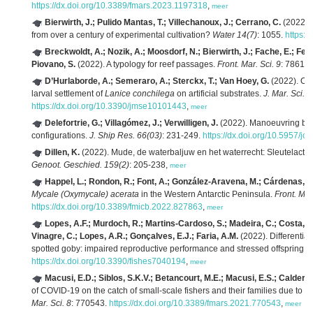
https://dx.doi.org/10.3389/fmars.2023.1197318
,
meer
Bierwirth, J.; Pulido Mantas, T.; Villechanoux, J.; Cerrano, C.
(2022). 
from over a century of experimental cultivation?
Water 14(7)
: 1055.
https:/
Breckwoldt, A.; Nozik, A.; Moosdorf, N.; Bierwirth, J.; Fache, E.; Ferse
Piovano, S.
(2022). A typology for reef passages.
Front. Mar. Sci. 9
: 78612
D’Hurlaborde, A.; Semeraro, A.; Sterckx, T.; Van Hoey, G.
(2022). Opt
larval settlement of
Lanice conchilega
on artificial substrates.
J. Mar. Sci. 
https://dx.doi.org/10.3390/jmse10101443
,
meer
Delefortrie, G.; Villagómez, J.; Verwilligen, J.
(2022). Manoeuvring beha
configurations.
J. Ship Res. 66(03)
: 231-249.
https://dx.doi.org/10.5957/jo
Dillen, K.
(2022). Mude, de waterbaljuw en het waterrecht: Sleutelact
Genoot. Geschied. 159(2)
: 205-238,
meer
Happel, L.; Rondon, R.; Font, A.; González-Aravena, M.; Cárdenas, C
Mycale (Oxymycale) acerata
in the Western Antarctic Peninsula.
Front. Mic
https://dx.doi.org/10.3389/fmicb.2022.827863
,
meer
Lopes, A.F.; Murdoch, R.; Martins-Cardoso, S.; Madeira, C.; Costa, P.M
Vinagre, C.; Lopes, A.R.; Gonçalves, E.J.; Faria, A.M.
(2022). Differential
spotted goby: impaired reproductive performance and stressed offspring.
F
https://dx.doi.org/10.3390/fishes7040194
,
meer
Macusi, E.D.; Siblos, S.K.V.; Betancourt, M.E.; Macusi, E.S.; Calderon,
of COVID-19 on the catch of small-scale fishers and their families due to re
Mar. Sci. 8
: 770543.
https://dx.doi.org/10.3389/fmars.2021.770543
,
meer