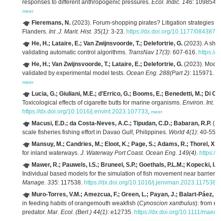
responses to different anthropogenic pressures.
Ecol. Indic. 146
: 109854.
meer
Fieremans, N.
(2023). Forum-shopping pirates? Litigation strategies t
Flanders.
Int .J. Marit. Hist. 35(1)
: 3-23.
https://dx.doi.org/10.1177/08438
He, H.; Lataire, E.; Van Zwijnsvoorde, T.; Delefortrie, G.
(2023). A shi
validating automatic control algorithms.
TransNav 17(3)
: 607-616.
https://
He, H.; Van Zwijnsvoorde, T.; Lataire, E.; Delefortrie, G.
(2023). Model 
validated by experimental model tests.
Ocean Eng. 288(Part 2)
: 115971.
h
meer
Lucia, G.; Giuliani, M.E.; d'Errico, G.; Booms, E.; Benedetti, M.; Di Carl
Toxicological effects of cigarette butts for marine organisms.
Environ. Int. 1
https://dx.doi.org/10.1016/j.envint.2023.107733
,
meer
Macusi, E.D.; da Costa-Neves, A.C.; Tipudan, C.D.; Babaran, R.P.
(20
scale fisheries fishing effort in Davao Gulf, Philippines.
World 4(1)
: 40-55.
Mansuy, M.; Candries, M.; Eloot, K.; Page, S.; Adams, R.; Thorel, X.; 
for inland waterways.
J. Waterway Port Coast. Ocean Eng. 149(4)
.
https:/
Mawer, R.; Pauwels, I.S.; Bruneel, S.P.; Goethals, P.L.M.; Kopecki, I.; 
Individual based models for the simulation of fish movement near barriers:
Manage. 335
: 117538.
https://dx.doi.org/10.1016/j.jenvman.2023.117538
,
Muro-Torres, V.M.; Amezcua, F.; Green, L.; Payan, J.; Balart-Páez, E
in feeding habits of orangemouth weakfish (
Cynoscion xanthulus
): from e
predator.
Mar. Ecol. (Berl.) 44(1)
: e12735.
https://dx.doi.org/10.1111/maec