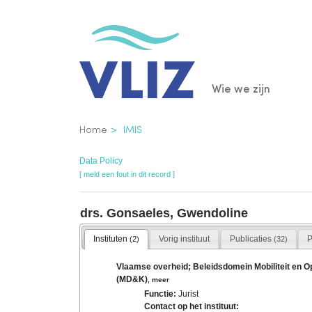
Overslaan
en
naar
de
Main
Wie we zijn
inhoud
gaan
navigatio
Kruimelpad
Home
IMIS
Data Policy
[ meld een fout in dit record ]
drs. Gonsaeles, Gwendoline
Instituten
Vorig instituut
Publicaties
P
(2)
(32)
Vlaamse overheid; Beleidsdomein Mobiliteit en 
(MD&K)
,
meer
Functie:
Jurist
Contact op het instituut: