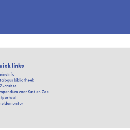
uick links
rineInfo
talogus bibliotheek
IZ-cruises
mpendium voor Kust en Zee
stportaal
heldemonitor