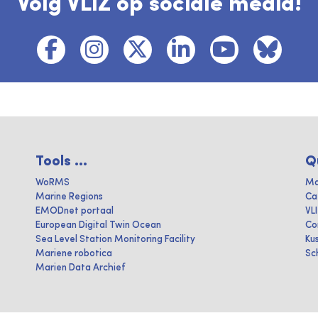
Volg VLIZ op sociale media!
Tools ...
Q
WoRMS
Ma
Marine Regions
Ca
EMODnet portaal
VL
European Digital Twin Ocean
Co
Sea Level Station Monitoring Facility
Ku
Mariene robotica
Sc
Marien Data Archief