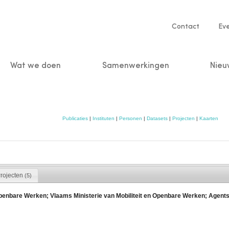
Service
Contact
Ev
navigatio
Wat we doen
Samenwerkingen
Nieu
n
Publicaties
|
Instituten
|
Personen
|
Datasets
|
Projecten
|
Kaarten
rojecten
(5)
Openbare Werken; Vlaams Ministerie van Mobiliteit en Openbare Werken; Agent