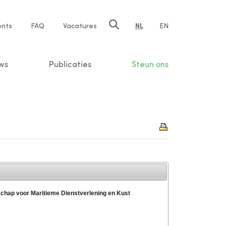
ents
FAQ
Vacatures
NL
EN
n
ws
Publicaties
Steun ons
schap voor Maritieme Dienstverlening en Kust