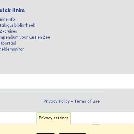
uick links
rineInfo
talogus bibliotheek
IZ-cruises
mpendium voor Kust en Zee
stportaal
heldemonitor
Privacy Policy
-
Terms of use
Privacy settings