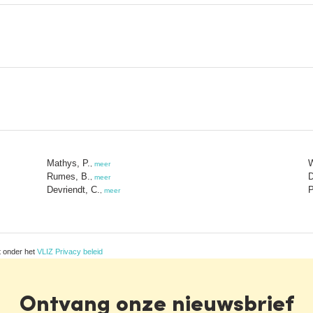
Mathys, P.
W
,
meer
Rumes, B.
D
,
meer
Devriendt, C.
P
,
meer
t onder het
VLIZ Privacy beleid
Ontvang onze nieuwsbrief