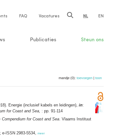
ents
FAQ
Vacatures
NL
EN
n
ws
Publicaties
Steun ons
mandje (0):
toevoegen
|
toon
18). Energie (inclusief kabels en leidingen),
in
:
um for Coast and Sea,
: pp. 91-114
= Compendium for Coast and Sea
. Vlaams Instituut
6; e-ISSN 2983-5534,
meer