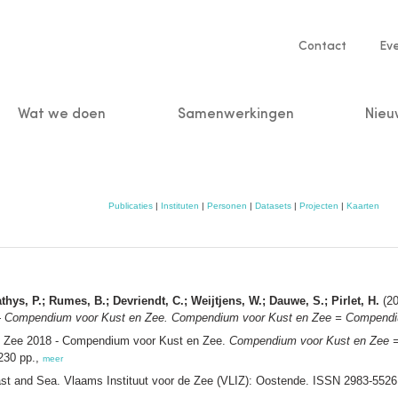
Service
Contact
Ev
navigatio
Wat we doen
Samenwerkingen
Nieu
n
Publicaties
|
Instituten
|
Personen
|
Datasets
|
Projecten
|
Kaarten
hys, P.; Rumes, B.; Devriendt, C.; Weijtjens, W.; Dauwe, S.; Pirlet, H.
(20
 - Compendium voor Kust en Zee. Compendium voor Kust en Zee = Compendi
n Zee 2018 - Compendium voor Kust en Zee.
Compendium voor Kust en Zee 
230 pp.,
meer
 and Sea. Vlaams Instituut voor de Zee (VLIZ): Oostende. ISSN 2983-552