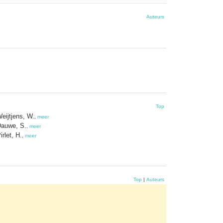
Auteurs
Top
eijtjens, W.
,
meer
auwe, S.
,
meer
irlet, H.
,
meer
Top
|
Auteurs