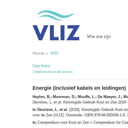
Overslaan
en
naar
de
Main
Wie we zijn
inhoud
gaan
navigatio
Kruimelpad
Home
IMIS
Data Policy
[ meld een fout in dit record ]
Energie (inclusief kabels en leidingen)
Heylen, B.; Moerman, D.; Mouffe, L.; De Maeyer, J.; Mat
Devriese, L.
et al.
Kennisgids Gebruik Kust en Zee 2018
Devriese, L.
et al.
(2018). Kennisgids Gebruik Kust e
In:
voor de Zee (VLIZ): Oostende. ISBN 978-94-920436-1-0. 
Compendium voor Kust en Zee = Compendium for Coast
In: