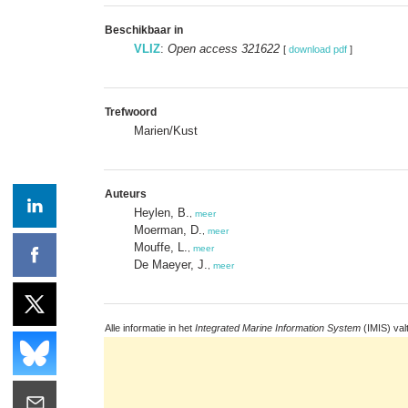
Beschikbaar in
VLIZ
:
Open access 321622
[
download pdf
]
Trefwoord
Marien/Kust
Auteurs
Heylen, B.
,
meer
Moerman, D.
,
meer
Mouffe, L.
,
meer
De Maeyer, J.
,
meer
Alle informatie in het
Integrated Marine Information System
(IMIS) val