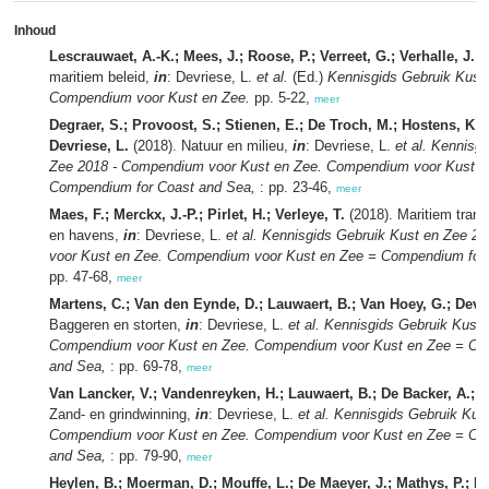
Inhoud
Lescrauwaet, A.-K.; Mees, J.; Roose, P.; Verreet, G.; Verhalle, J.
(2
maritiem beleid,
in
: Devriese, L.
et al.
(Ed.)
Kennisgids Gebruik Kust 
Compendium voor Kust en Zee.
pp. 5-22,
meer
Degraer, S.; Provoost, S.; Stienen, E.; De Troch, M.; Hostens, K.; P
Devriese, L.
(2018). Natuur en milieu,
in
: Devriese, L.
et al.
Kennisgi
Zee 2018 - Compendium voor Kust en Zee. Compendium voor Kust e
Compendium for Coast and Sea,
: pp. 23-46,
meer
Maes, F.; Merckx, J.-P.; Pirlet, H.; Verleye, T.
(2018). Maritiem trans
en havens,
in
: Devriese, L.
et al.
Kennisgids Gebruik Kust en Zee 2
voor Kust en Zee. Compendium voor Kust en Zee = Compendium for
pp. 47-68,
meer
Martens, C.; Van den Eynde, D.; Lauwaert, B.; Van Hoey, G.; Devri
Baggeren en storten,
in
: Devriese, L.
et al.
Kennisgids Gebruik Kust 
Compendium voor Kust en Zee. Compendium voor Kust en Zee = Co
and Sea,
: pp. 69-78,
meer
Van Lancker, V.; Vandenreyken, H.; Lauwaert, B.; De Backer, A.; D
Zand- en grindwinning,
in
: Devriese, L.
et al.
Kennisgids Gebruik Kust
Compendium voor Kust en Zee. Compendium voor Kust en Zee = Co
and Sea,
: pp. 79-90,
meer
Heylen, B.; Moerman, D.; Mouffe, L.; De Maeyer, J.; Mathys, P.; R