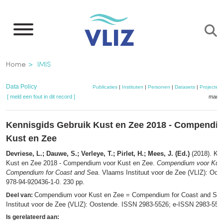
Overslaan
en
naar
de
Kruimelpad
Home
IMIS
inhoud
gaan
Data Policy
Publicaties
|
Instituten
|
Personen
|
Datasets
|
Projecten
[ meld een fout in dit record ]
mandj
Kennisgids Gebruik Kust en Zee 2018 - Compendi
Kust en Zee
Devriese, L.; Dauwe, S.; Verleye, T.; Pirlet, H.; Mees, J. (Ed.)
(2018). Ke
Kust en Zee 2018 - Compendium voor Kust en Zee.
Compendium voor Kust
Compendium for Coast and Sea
. Vlaams Instituut voor de Zee (VLIZ): Oo
978-94-920436-1-0. 230 pp.
Compendium voor Kust en Zee = Compendium for Coast and Se
Deel van:
Instituut voor de Zee (VLIZ): Oostende. ISSN 2983-5526; e-ISSN 2983-55
Is gerelateerd aan: