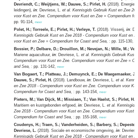
Devriendt, C.; Weijtjens, W.; Dauwe, S.; Pirlet, H.
(2018). Energie (
leidingen),
in
: Devriese, L.
et al.
Kennisgids Gebruik Kust en Zee 20
voor Kust en Zee. Compendium voor Kust en Zee = Compendium for
pp. 91-114,
meer
Polet, H.; Torreele, E.; Pirlet, H.; Verleye, T.
(2018). Visserij,
in
: De
Kennisgids Gebruik Kust en Zee 2018 - Compendium voor Kust en 
voor Kust en Zee = Compendium for Coast and Sea,
: pp. 115-130,
m
Bossier, P.; Delbare, D.; Drouillon, M.; Nevejan, N.; Wille, M.; Verl
Mariene aquacultuur,
in
: Devriese, L.
et al.
Kennisgids Gebruik Kust 
Compendium voor Kust en Zee. Compendium voor Kust en Zee = Co
and Sea,
: pp. 131-142,
meer
Van Bogaert, T.; Platteau, J.; Demuynck, E.; De Waegemaeker, J.;
Dauwe, S.; Pirlet, H.
(2018). Landbouw,
in
: Devriese, L.
et al.
Kennis
en Zee 2018 - Compendium voor Kust en Zee. Compendium voor Kus
Compendium for Coast and Sea,
: pp. 143-154,
meer
Pieters, M.; Van Dijck, M.; Missiaen, T.; Van Haelst, S.; Pirlet, H.;
Maritiem en kustgebonden erfgoed,
in
: Devriese, L.
et al.
Kennisgids
Zee 2018 - Compendium voor Kust en Zee. Compendium voor Kust e
Compendium for Coast and Sea,
: pp. 155-168,
meer
Coudenys, H.; Traen, S.; Vanderheiden, S.; Barbery, S.; Depestel, N
Devriese, L.
(2018). Sociale en economische omgeving,
in
: Devriese
Kennisgids Gebruik Kust en Zee 2018 - Compendium voor Kust en 