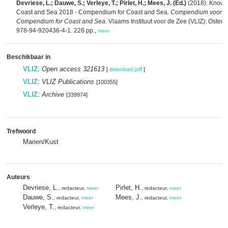
Devriese, L.; Dauwe, S.; Verleye, T.; Pirlet, H.; Mees, J. (Ed.)
(2018). Knowl
Coast and Sea 2018 - Compendium for Coast and Sea.
Compendium voor Ku
Compendium for Coast and Sea
. Vlaams Instituut voor de Zee (VLIZ): Osten
978-94-920436-4-1. 228 pp.,
meer
Beschikbaar in
VLIZ
:
Open access 321613
[
download pdf
]
VLIZ
:
VLIZ Publications
[100355]
VLIZ
:
Archive
[339974]
Trefwoord
Marien/Kust
Auteurs
Devriese, L.
Pirlet, H.
, redacteur,
meer
, redacteur,
meer
Dauwe, S.
Mees, J.
, redacteur,
meer
, redacteur,
meer
Verleye, T.
, redacteur,
meer