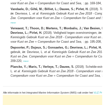
voor Kust en Zee = Compendium for Coast and Sea,
: pp. 169-184,
m
Vandaele, D.; Gilté, M.; Billiet, L.; Dauwe, S.; Pirlet, H.
(2018). Toe
in
: Devriese, L.
et al.
Kennisgids Gebruik Kust en Zee 2018 - Compe
Zee. Compendium voor Kust en Zee = Compendium for Coast and Se
meer
Verwaest, T.; Thoon, D.; Mertens, T.; Monbaliu, J.; Van Besien, P.;
Devriese, L.; Pirlet, H.
(2018). Veiligheid tegen overstromingen,
in
: 
Kennisgids Gebruik Kust en Zee 2018 - Compendium voor Kust en 
voor Kust en Zee = Compendium for Coast and Sea,
: pp. 195-208,
m
Depoorter, P.; Dujeux, S.; Gonsaeles, G.; Devriese, L.; Pirlet, H.
(2
gebruik,
in
: Devriese, L.
et al.
Kennisgids Gebruik Kust en Zee 2018
Kust en Zee. Compendium voor Kust en Zee = Compendium for Coas
209-220,
meer
Plancke, Y.; Maris, T.; Verleye, T.; Dauwe, S.
(2018). Schelde-estu
L.
et al.
Kennisgids Gebruik Kust en Zee 2018 - Compendium voor Ku
Compendium voor Kust en Zee = Compendium for Coast and Sea,
: 
Alle informatie in het
Integrated Marine Information System
(IMIS) valt onder het
VLIZ Priv