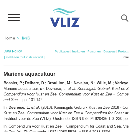
Overslaan
en
naar
de
Kruimelpad
Home
IMIS
inhoud
gaan
Data Policy
Publicaties
|
Instituten
|
Personen
|
Datasets
|
Projecten
[ meld een fout in dit record ]
mandj
Mariene aquacultuur
Bossier, P.; Delbare, D.; Drouillon, M.; Nevejan, N.; Wille, M.; Verleye, 
Mariene aquacultuur,
in
: Devriese, L.
et al.
Kennisgids Gebruik Kust en Zee
Compendium voor Kust en Zee. Compendium voor Kust en Zee = Compend
and Sea,
: pp. 131-142
Devriese, L.
et al.
(2018). Kennisgids Gebruik Kust en Zee 2018 - Com
In:
Kust en Zee.
Compendium voor Kust en Zee = Compendium for Coast and
Instituut voor de Zee (VLIZ): Oostende. ISBN 978-94-920436-1-0. 230 pp.,
Compendium voor Kust en Zee = Compendium for Coast and Sea. Vlaams
In:
de Zee (VLIZ): Oostende. ISSN 2983-5526; e-ISSN 2983-5534,