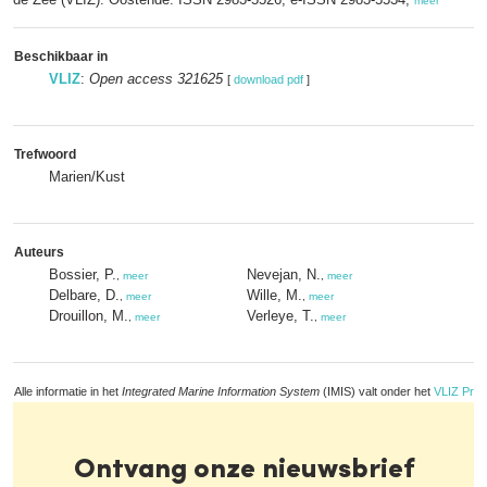
meer
Beschikbaar in
VLIZ
:
Open access 321625
[
download pdf
]
Trefwoord
Marien/Kust
Auteurs
Bossier, P.
Nevejan, N.
,
meer
,
meer
Delbare, D.
Wille, M.
,
meer
,
meer
Drouillon, M.
Verleye, T.
,
meer
,
meer
Alle informatie in het
Integrated Marine Information System
(IMIS) valt onder het
VLIZ Priv
Ontvang onze nieuwsbrief