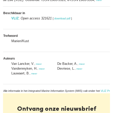
meer
Beschikbaar in
VLIZ
:
Open access 321621
[
download pdf
]
Trefwoord
Marien/Kust
Auteurs
Van Lancker, V.
De Backer, A.
,
meer
,
meer
Vandenreyken, H.
Devriese, L.
,
meer
,
meer
Lauwaert, B.
,
meer
Alle informatie in het
Integrated Marine Information System
(IMIS) valt onder het
VLIZ Priv
Ontvang onze nieuwsbrief