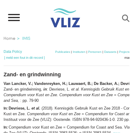
Overslaan
en
naar
de
Kruimelpad
Home
IMIS
inhoud
gaan
Data Policy
Publicaties
|
Instituten
|
Personen
|
Datasets
|
Projecten
[ meld een fout in dit record ]
mandj
Zand- en grindwinning
Van Lancker, V.; Vandenreyken, H.; Lauwaert, B.; De Backer, A.; Devrie
Zand- en grindwinning,
in
: Devriese, L.
et al.
Kennisgids Gebruik Kust en Z
Compendium voor Kust en Zee. Compendium voor Kust en Zee = Compend
and Sea,
: pp. 79-90
Devriese, L.
et al.
(2018). Kennisgids Gebruik Kust en Zee 2018 - Com
In:
Kust en Zee.
Compendium voor Kust en Zee = Compendium for Coast and
Instituut voor de Zee (VLIZ): Oostende. ISBN 978-94-920436-1-0. 230 pp.,
Compendium voor Kust en Zee = Compendium for Coast and Sea. Vlaams
In:
de Zee (VLIZ): Oostende. ISSN 2983-5526; e-ISSN 2983-5534,