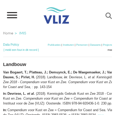
Overslaan
en
naar
de
Kruimelpad
Home
IMIS
inhoud
gaan
Data Policy
Publicaties
|
Instituten
|
Personen
|
Datasets
|
Projecten
[ meld een fout in dit record ]
mandj
Landbouw
Van Bogaert, T.; Platteau, J.; Demuynck, E.; De Waegemaeker, J.; Vand
Dauwe, S.; Pirlet, H.
(2018). Landbouw,
in
: Devriese, L.
et al.
Kennisgids 
Zee 2018 - Compendium voor Kust en Zee. Compendium voor Kust en Ze
for Coast and Sea,
: pp. 143-154
Devriese, L.
et al.
(2018). Kennisgids Gebruik Kust en Zee 2018 - Com
In:
Kust en Zee.
Compendium voor Kust en Zee = Compendium for Coast and
Instituut voor de Zee (VLIZ): Oostende. ISBN 978-94-920436-1-0. 230 pp.,
Compendium voor Kust en Zee = Compendium for Coast and Sea. Vlaams
In:
de Zee (VLIZ): Oostende. ISSN 2983-5526; e-ISSN 2983-5534,