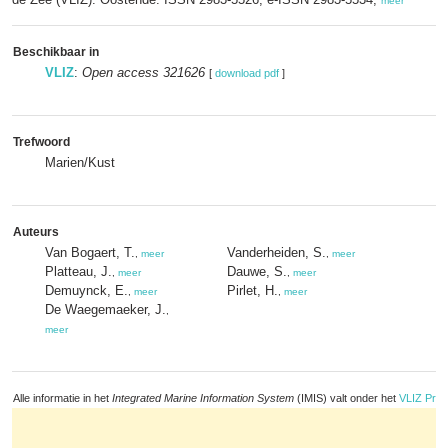
meer
Beschikbaar in
VLIZ
:
Open access 321626
[
download pdf
]
Trefwoord
Marien/Kust
Auteurs
Van Bogaert, T.
Vanderheiden, S.
,
meer
,
meer
Platteau, J.
Dauwe, S.
,
meer
,
meer
Demuynck, E.
Pirlet, H.
,
meer
,
meer
De Waegemaeker, J.
,
meer
Alle informatie in het
Integrated Marine Information System
(IMIS) valt onder het
VLIZ Priv