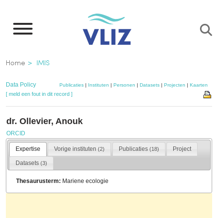
Overslaan
en
naar
de
Kruimelpad
Home
IMIS
inhoud
gaan
Data Policy
Publicaties
|
Instituten
|
Personen
|
Datasets
|
Projecten
|
Kaarten
[ meld een fout in dit record ]
dr. Ollevier, Anouk
ORCID
Expertise
Vorige instituten
Publicaties
Project
(2)
(18)
Datasets
(3)
Thesaurusterm:
Mariene ecologie