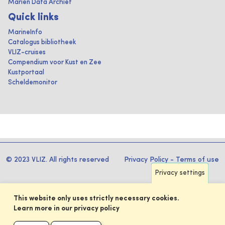
Marien Data Archief
Quick links
MarineInfo
Catalogus bibliotheek
VLIZ-cruises
Compendium voor Kust en Zee
Kustportaal
Scheldemonitor
© 2023 VLIZ. All rights reserved
Privacy Policy
-
Terms of use
Privacy settings
This website only uses strictly necessary cookies.
Learn more in our privacy policy