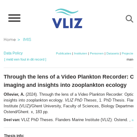
Overslaan
en
naar
de
Kruimelpad
Home
IMIS
inhoud
gaan
Data Policy
Publicaties
|
Instituten
|
Personen
|
Datasets
|
Projecten
[ meld een fout in dit record ]
mandje
Through the lens of a Video Plankton Recorder: Op
imaging and insights into zooplankton ecology
Ollevier, A.
(2024). Through the lens of a Video Plankton Recorder: Optica
insights into zooplankton ecology.
VLIZ PhD Theses
, 1. PhD Thesis. Fland
Institute (VLIZ)/Ghent University, Faculty of Sciences, Biology Department
Ostend/Ghent. x, 183 pp.
VLIZ PhD Theses. Flanders Marine Institute (VLIZ): Ostend. ,
Deel van:
me
Thesis info: