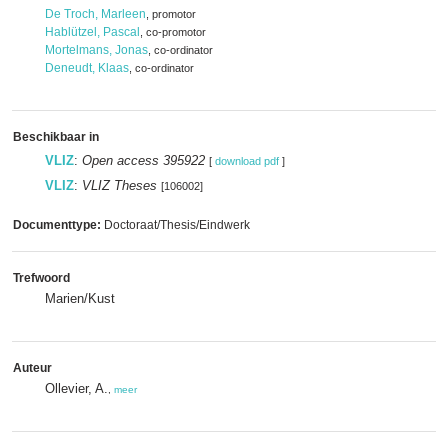
De Troch, Marleen
, promotor
Hablützel, Pascal
, co-promotor
Mortelmans, Jonas
, co-ordinator
Deneudt, Klaas
, co-ordinator
Beschikbaar in
VLIZ
:
Open access 395922
[
download pdf
]
VLIZ
:
VLIZ Theses
[106002]
Documenttype:
Doctoraat/Thesis/Eindwerk
Trefwoord
Marien/Kust
Auteur
Ollevier, A.
,
meer