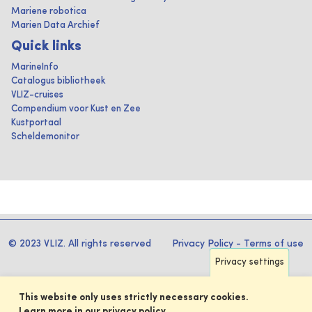
Mariene robotica
Marien Data Archief
Quick links
MarineInfo
Catalogus bibliotheek
VLIZ-cruises
Compendium voor Kust en Zee
Kustportaal
Scheldemonitor
© 2023 VLIZ. All rights reserved
Privacy Policy
-
Terms of use
Privacy settings
This website only uses strictly necessary cookies.
Learn more in our privacy policy