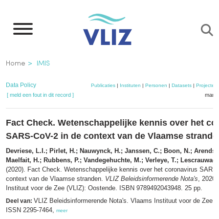
Overslaan
en
naar
de
Kruimelpad
Home
IMIS
inhoud
gaan
Data Policy
Publicaties
|
Instituten
|
Personen
|
Datasets
|
Projecten
[ meld een fout in dit record ]
mandj
Fact Check. Wetenschappelijke kennis over het co
SARS-CoV-2 in de context van de Vlaamse strande
Devriese, L.I.; Pirlet, H.; Nauwynck, H.; Janssen, C.; Boon, N.; Arends,
Maelfait, H.; Rubbens, P.; Vandegehuchte, M.; Verleye, T.; Lescrauwaet,
(2020). Fact Check. Wetenschappelijke kennis over het coronavirus SARS-
context van de Vlaamse stranden.
VLIZ Beleidsinformerende Nota's
, 2020
Instituut voor de Zee (VLIZ): Oostende. ISBN 9789492043948. 25 pp.
VLIZ Beleidsinformerende Nota's. Vlaams Instituut voor de Zee (
Deel van:
ISSN 2295-7464,
meer