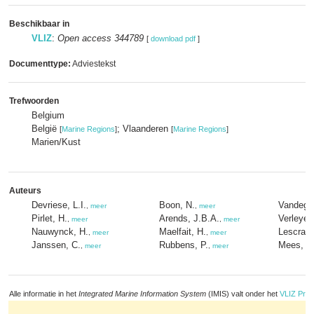
Beschikbaar in
VLIZ
:
Open access 344789
[
download pdf
]
Documenttype:
Adviestekst
Trefwoorden
Belgium
België
; Vlaanderen
[
Marine Regions
]
[
Marine Regions
]
Marien/Kust
Auteurs
Devriese, L.I.
Boon, N.
Vandege
,
meer
,
meer
Pirlet, H.
Arends, J.B.A.
Verleye, 
,
meer
,
meer
Nauwynck, H.
Maelfait, H.
Lescrauw
,
meer
,
meer
Janssen, C.
Rubbens, P.
Mees, J.
,
meer
,
meer
Alle informatie in het
Integrated Marine Information System
(IMIS) valt onder het
VLIZ Priv