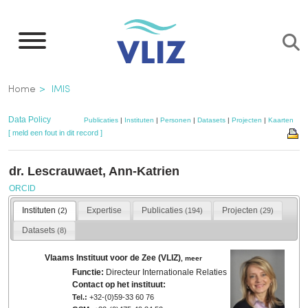
Overslaan
en
naar
de
Kruimelpad
Home
IMIS
inhoud
gaan
Data Policy
Publicaties
|
Instituten
|
Personen
|
Datasets
|
Projecten
|
Kaarten
[ meld een fout in dit record ]
dr. Lescrauwaet, Ann-Katrien
ORCID
Instituten
Expertise
Publicaties
Projecten
(2)
(194)
(29)
Datasets
(8)
Vlaams Instituut voor de Zee (VLIZ)
,
meer
Functie:
Directeur Internationale Relaties
Contact op het instituut:
Tel.:
+32-(0)59-33 60 76