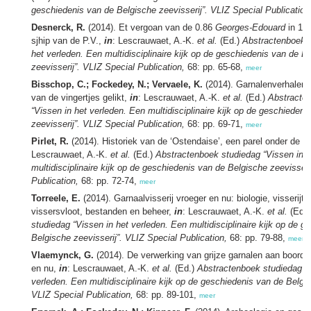
geschiedenis van de Belgische zeevisserij”. VLIZ Special Publication
Desnerck, R.
(2014). Et vergoan van de 0.86
Georges-Edouard
in 194
sjhip van de P.V.,
in
: Lescrauwaet, A.-K.
et al.
(Ed.)
Abstractenboek s
het verleden. Een multidisciplinaire kijk op de geschiedenis van de B
zeevisserij”. VLIZ Special Publication,
68: pp. 65-68,
meer
Bisschop, C.; Fockedey, N.; Vervaele, K.
(2014). Garnalenverhalen –
van de vingertjes gelikt,
in
: Lescrauwaet, A.-K.
et al.
(Ed.)
Abstracte
“Vissen in het verleden. Een multidisciplinaire kijk op de geschieden
zeevisserij”. VLIZ Special Publication,
68: pp. 69-71,
meer
Pirlet, R.
(2014). Historiek van de ‘Ostendaise’, een parel onder de o
Lescrauwaet, A.-K.
et al.
(Ed.)
Abstractenboek studiedag “Vissen in h
multidisciplinaire kijk op de geschiedenis van de Belgische zeevisseri
Publication,
68: pp. 72-74,
meer
Torreele, E.
(2014). Garnaalvisserij vroeger en nu: biologie, visserijt
vissersvloot, bestanden en beheer,
in
: Lescrauwaet, A.-K.
et al.
(Ed.
studiedag “Vissen in het verleden. Een multidisciplinaire kijk op de 
Belgische zeevisserij”. VLIZ Special Publication,
68: pp. 79-88,
meer
Vlaemynck, G.
(2014). De verwerking van grijze garnalen aan boord 
en nu,
in
: Lescrauwaet, A.-K.
et al.
(Ed.)
Abstractenboek studiedag “V
verleden. Een multidisciplinaire kijk op de geschiedenis van de Belgis
VLIZ Special Publication,
68: pp. 89-101,
meer