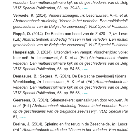
verleden. Een multidisciplinaire kijk op de geschiedenis van de Belgis
VLIZ Special Publication,
68: pp. 39-43,
meer
Vervaele, K.
(2014). Visserstatoeages,
in
: Lescrauwaet, A.-K.
et al.
(
Abstractenboek studiedag “Vissen in het verleden. Een multidisciplina
geschiedenis van de Belgische zeevisserij”. VLIZ Special Publication
Rappé, O.
(2014). De Beatles aan boord van de Z.420…?,
in
: Lescra
(Ed.)
Abstractenboek studiedag “Vissen in het verleden. Een multidisci
geschiedenis van de Belgische zeevisserij”. VLIZ Special Publication
Haspeslagh, J.
(2014). Uitzonderlijken vangst: Visscherijblad volledi
Inter-net!,
in
: Lescrauwaet, A.-K.
et al.
(Ed.)
Abstractenboek studieda
verleden. Een multidisciplinaire kijk op de geschiedenis van de Belgis
VLIZ Special Publication,
68: pp. 54-55,
meer
Demasure, B.; Segers, Y.
(2014). De Belgische zeevisserij tijdens d
Wereldoorlog,
in
: Lescrauwaet, A.-K.
et al.
(Ed.)
Abstractenboek studi
verleden. Een multidisciplinaire kijk op de geschiedenis van de Belgis
VLIZ Special Publication,
68: pp. 56-58,
meer
Geersens, D.
(2014). Stienestekers: garnaalkruien door vrouwen,
in
:
et al.
(Ed.)
Abstractenboek studiedag “Vissen in het verleden. Een mult
op de geschiedenis van de Belgische zeevisserij”. VLIZ Special Publi
61,
meer
Breine, J.
(2014). Spiering en fint terug in de Zeeschelde,
in
: Lescra
(Ed.)
Abstractenboek studiedag “Vissen in het verleden. Een multidisci