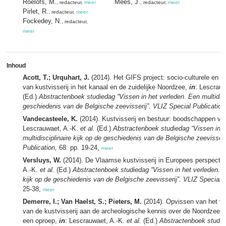
Roelofs, M.
Mees, J.
, redacteur,
meer
, redacteur,
meer
Pirlet, R.
, redacteur,
meer
Fockedey, N.
, redacteur,
meer
Inhoud
Acott, T.; Urquhart, J.
(2014). Het GIFS project: socio-culturele en
van kustvisserij in het kanaal en de zuidelijke Noordzee,
in
: Lescrauw
(Ed.)
Abstractenboek studiedag “Vissen in het verleden. Een multidisci
geschiedenis van de Belgische zeevisserij”. VLIZ Special Publication
Vandecasteele, K.
(2014). Kustvisserij en bestuur: boodschappen va
Lescrauwaet, A.-K.
et al.
(Ed.)
Abstractenboek studiedag “Vissen in h
multidisciplinaire kijk op de geschiedenis van de Belgische zeevisseri
Publication,
68: pp. 19-24,
meer
Versluys, W.
(2014). De Vlaamse kustvisserij in Europees perspectie
A.-K.
et al.
(Ed.)
Abstractenboek studiedag “Vissen in het verleden. Ee
kijk op de geschiedenis van de Belgische zeevisserij”. VLIZ Special P
25-38,
meer
Demerre, I.; Van Haelst, S.; Pieters, M.
(2014). Opvissen van het ve
van de kustvisserij aan de archeologische kennis over de Noordzee: 
een oproep,
in
: Lescrauwaet, A.-K.
et al.
(Ed.)
Abstractenboek studie