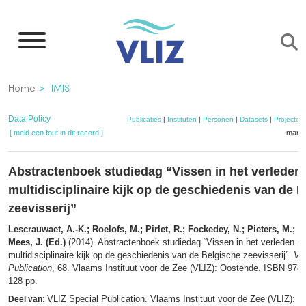
Overslaan
en
naar
de
Kruimelpad
Home
IMIS
inhoud
gaan
Data Policy
Publicaties
|
Instituten
|
Personen
|
Datasets
|
Projecten
[ meld een fout in dit record ]
mandj
Abstractenboek studiedag “Vissen in het verleden
multidisciplinaire kijk op de geschiedenis van de 
zeevisserij”
Lescrauwaet, A.-K.; Roelofs, M.; Pirlet, R.; Fockedey, N.; Pieters, M.; E
Mees, J. (Ed.)
(2014). Abstractenboek studiedag “Vissen in het verleden. 
multidisciplinaire kijk op de geschiedenis van de Belgische zeevisserij”.
VL
Publication
, 68. Vlaams Instituut voor de Zee (VLIZ): Oostende. ISBN 978-
128 pp.
VLIZ Special Publication. Vlaams Instituut voor de Zee (VLIZ): 
Deel van: