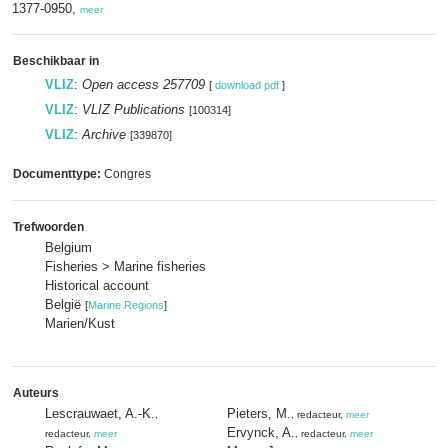
1377-0950,
meer
Beschikbaar in
VLIZ
:
Open access 257709
[
download pdf
]
VLIZ
:
VLIZ Publications
[100314]
VLIZ
:
Archive
[339870]
Documenttype:
Congres
Trefwoorden
Belgium
Fisheries > Marine fisheries
Historical account
België
[
Marine Regions
]
Marien/Kust
Auteurs
Lescrauwaet, A.-K.
Pieters, M.
,
, redacteur,
meer
Ervynck, A.
redacteur,
meer
, redacteur,
meer