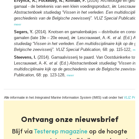
Ervynck, A.; Fockedey, N.; Kinnaer, F.
(2014). Archeologie en gesch
garnaal - de betekenis van een klein voedingsproduct,
in
: Lescrauwae
Abstractenboek studiedag “Vissen in het verleden. Een multidisciplina
geschiedenis van de Belgische zeevisserij”. VLIZ Special Publication
meer
Segers, Y.
(2014). Knotsen en garnalenbakjes – distributie en consum
garnalen (late 19e – 20e eeuw),
in
: Lescrauwaet, A.-K.
et al.
(Ed.)
Ab
studiedag “Vissen in het verleden. Een multidisciplinaire kijk op de 
Belgische zeevisserij”. VLIZ Special Publication,
68: pp. 115-122,
mee
Steevens, I.
(2014). Garnaalvisserij te paard. Van Oostduinkerke tot
Lescrauwaet, A.-K.
et al.
(Ed.)
Abstractenboek studiedag “Vissen in h
multidisciplinaire kijk op de geschiedenis van de Belgische zeevisseri
Publication,
68: pp. 123-128,
meer
Alle informatie in het
Integrated Marine Information System
(IMIS) valt onder het
VLIZ Priv
Ontvang onze nieuwsbrief
Blijf via
Testerep magazine
op de hoogte