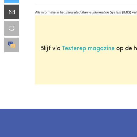
Alle informatie in het
Integrated Marine Information System
(IMIS) val
Blijf via
Testerep magazine
op de h