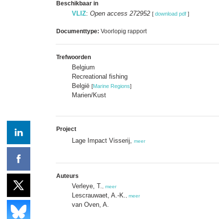
Beschikbaar in
VLIZ
:
Open access 272952
[
download pdf
]
Documenttype:
Voorlopig rapport
Trefwoorden
Belgium
Recreational fishing
België
[
Marine Regions
]
Marien/Kust
Project
Lage Impact Visserij,
meer
Auteurs
Verleye, T.
,
meer
Lescrauwaet, A.-K.
,
meer
van Oven, A.