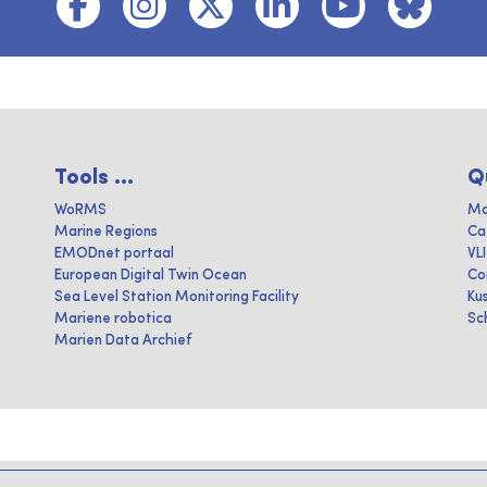
Tools ...
Q
WoRMS
Ma
Marine Regions
Ca
EMODnet portaal
VL
European Digital Twin Ocean
Co
Sea Level Station Monitoring Facility
Ku
Mariene robotica
Sc
Marien Data Archief