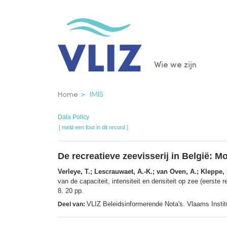
Overslaan
en
naar
de
Main
Wie we zijn
inhoud
gaan
navigatio
Kruimelpad
Home
IMIS
Data Policy
[ meld een fout in dit record ]
De recreatieve zeevisserij in België: Mo
Verleye, T.; Lescrauwaet, A.-K.; van Oven, A.; Kleppe, 
van de capaciteit, intensiteit en densiteit op zee (eerste r
8. 20 pp.
VLIZ Beleidsinformerende Nota's. Vlaams Insti
Deel van: