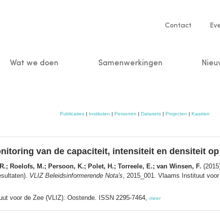
Service
Contact
Ev
navigatio
Wat we doen
Samenwerkingen
Nieu
n
Publicaties
|
Instituten
|
Personen
|
Datasets
|
Projecten
|
Kaarten
nitoring van de capaciteit, intensiteit en densiteit op
R.; Roelofs, M.; Persoon, K.; Polet, H.; Torreele, E.; van Winsen, F.
(2015)
esultaten).
VLIZ Beleidsinformerende Nota's
, 2015_001. Vlaams Instituut voo
tuut voor de Zee (VLIZ): Oostende. ISSN 2295-7464,
meer