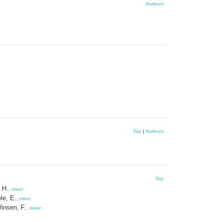
Auteurs
Top
|
Auteurs
Top
 H.
,
meer
le, E.
,
meer
insen, F.
,
meer