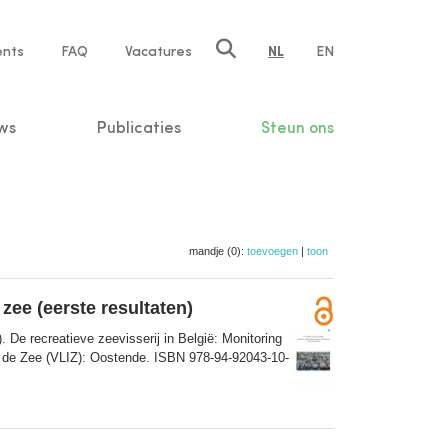
ents
FAQ
Vacatures
NL
EN
n
ws
Publicaties
Steun ons
mandje (0):
toevoegen
|
toon
 zee (eerste resultaten)
. De recreatieve zeevisserij in België: Monitoring
r de Zee (VLIZ): Oostende. ISBN 978-94-92043-10-