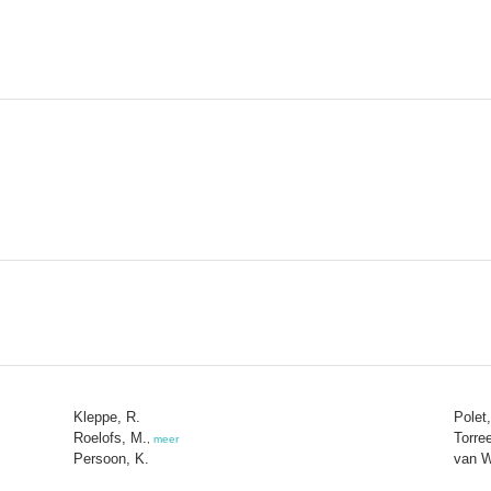
Kleppe, R.
Polet,
Roelofs, M.
Torree
,
meer
Persoon, K.
van W