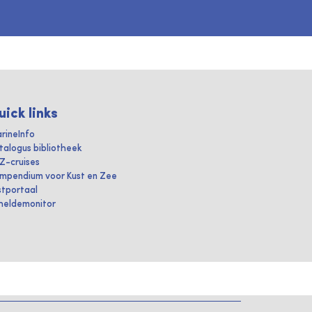
uick links
rineInfo
talogus bibliotheek
IZ-cruises
mpendium voor Kust en Zee
stportaal
heldemonitor