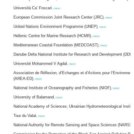
Università Ca’ Foscari
,
meer
European Commission Joint Research Center (JRC)
,
meer
United Nations Environment Programme (UNEP)
,
meer
Hellenic Centre for Marine Research (HCMR)
,
meer
Mediterranean Coastal Foundation (MEDCOAST)
,
meer
Danube Delta National Institute for Research and Development (DDNI
Université Mohammed V Agdal
,
meer
Association de Réflexion, d’Echanges et d’Actions pour l’Environne
(AREA-ED)
,
meer
National Institute of Oceanography and Fisheries (NIOF)
,
meer
University of Balamand
,
meer
National Academy of Sciences; Ukrainian Hydrometeorological Instit
Tour du Valat
,
meer
National Authority for Remote Sensing and Space Sciences (NARSS)