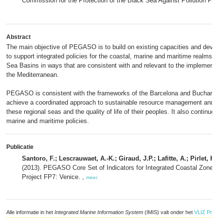
Commission for the Protection of the Black Sea Against Pollution Pe
Abstract
The main objective of PEGASO is to build on existing capacities and de
to support integrated policies for the coastal, marine and maritime realms 
Sea Basins in ways that are consistent with and relevant to the implementa
the Mediterranean.
PEGASO is consistent with the frameworks of the Barcelona and Buchares
achieve a coordinated approach to sustainable resource management and d
these regional seas and the quality of life of their peoples. It also continu
marine and maritime policies.
Publicatie
Santoro, F.; Lescrauwaet, A.-K.; Giraud, J.P.; Lafitte, A.; Pirlet, H.;
(2013). PEGASO Core Set of Indicators for Integrated Coastal Zo
Project FP7: Venice. ,
meer
Alle informatie in het
Integrated Marine Information System
(IMIS) valt onder het
VLIZ Priv