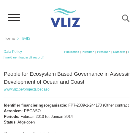
Overslaan
en
naar
de
Kruimelpad
Home
IMIS
inhoud
gaan
Data Policy
Publicaties
|
Instituten
|
Personen
|
Datasets
|
Pro
[ meld een fout in dit record ]
People for Ecosystem Based Governance in Assessing
Development of Ocean and Coast
www.vliz.be/projects/pegaso
Identifier financieringsorganisatie
: FP7-2009-1-244170 (Other contract id
Acroniem
: PEGASO
Periode:
Februari 2010 tot Januari 2014
Status
: Afgelopen