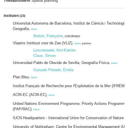
Thesaurusterm
Spatial planning
Instituten
(23)
Universitat Autonoma de Barcelona; Institut de Ciència i Technologi
Geografia
,
meer
Breton, Françoise
, coördinator
Vlaams Instituut voor de Zee (VLIZ)
,
meer
, partner
Lescrauwaet, Ann-Katrien
Claus, Simon
Universidad Pablo de Olavide de Sevilla; Geografía Física
,
meer
Guisado Pintado, Emilia
Plan Bleu
,
meer
Institut Français de Recherche pour l'Exploitation de la Mer (IFREME
ACRI-EC (ACRI-EC)
,
meer
United Nations Environment Programme; Priority Actions Programme/R
(PAP/RAC)
,
meer
IUCN Headquarters - International Union for Conservation of Nature (
University of Nottingham; Centre for Environmental Management (U