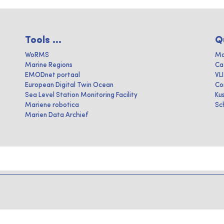
Tools ...
Q
WoRMS
Ma
Marine Regions
Ca
EMODnet portaal
VL
European Digital Twin Ocean
Co
Sea Level Station Monitoring Facility
Ku
Mariene robotica
Sc
Marien Data Archief