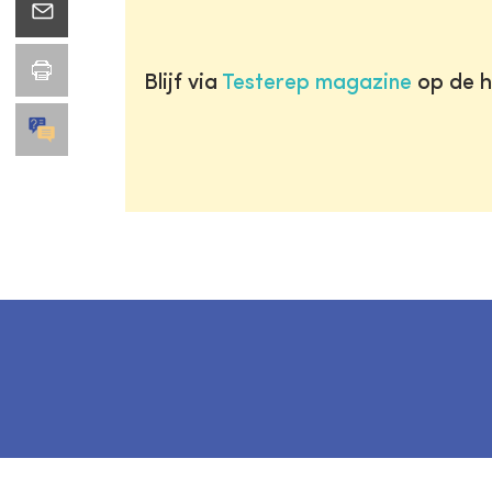
Blijf via
Testerep magazine
op de h