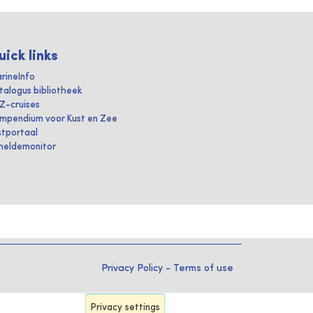
uick links
rineInfo
talogus bibliotheek
IZ-cruises
mpendium voor Kust en Zee
stportaal
heldemonitor
Privacy Policy
-
Terms of use
Privacy settings