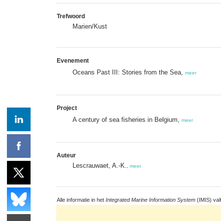
Trefwoord
Marien/Kust
Evenement
Oceans Past III: Stories from the Sea,
meer
Project
A century of sea fisheries in Belgium,
meer
Auteur
Lescrauwaet, A.-K.
,
meer
Alle informatie in het
Integrated Marine Information System
(IMIS) val