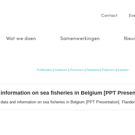
Service
Contact
Ev
navigatio
Wat we doen
Samenwerkingen
Nieu
n
Publicaties
|
Instituten
|
Personen
|
Datasets
|
Projecten
|
Kaarten
d information on sea fisheries in Belgium [PPT Presen
l data and information on sea fisheries in Belgium [PPT Presentation]. Flander