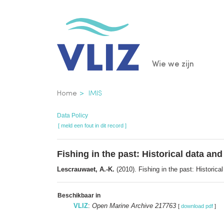
Overslaan
en
naar
de
Main
Wie we zijn
inhoud
gaan
navigatio
Kruimelpad
Home
IMIS
Data Policy
[ meld een fout in dit record ]
Fishing in the past: Historical data an
Lescrauwaet, A.-K.
(2010). Fishing in the past: Historica
Beschikbaar in
VLIZ
:
Open Marine Archive 217763
[
download pdf
]