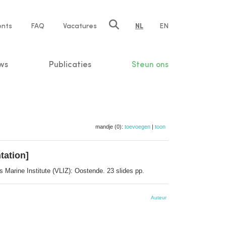
ents
FAQ
Vacatures
NL
EN
n
ws
Publicaties
Steun ons
mandje (0):
toevoegen
|
toon
tation]
s Marine Institute (VLIZ): Oostende. 23 slides pp.
Auteur