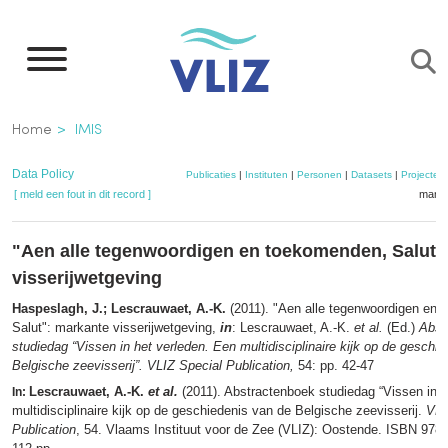
Overslaan
en
naar
de
Kruimelpad
Home
IMIS
inhoud
gaan
Data Policy
Publicaties
|
Instituten
|
Personen
|
Datasets
|
Projecten
[ meld een fout in dit record ]
mandj
"Aen alle tegenwoordigen en toekomenden, Salut"
visserijwetgeving
Haspeslagh, J.; Lescrauwaet, A.-K.
(2011). "Aen alle tegenwoordigen en
Salut": markante visserijwetgeving,
in
: Lescrauwaet, A.-K.
et al.
(Ed.)
Abst
studiedag “Vissen in het verleden. Een multidisciplinaire kijk op de geschi
Belgische zeevisserij”. VLIZ Special Publication,
54: pp. 42-47
Lescrauwaet, A.-K.
et al.
(2011). Abstractenboek studiedag “Vissen in h
In:
multidisciplinaire kijk op de geschiedenis van de Belgische zeevisserij.
VLI
Publication
, 54. Vlaams Instituut voor de Zee (VLIZ): Oostende. ISBN 978-