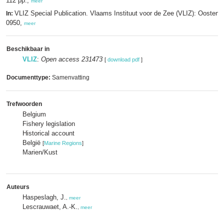
112 pp.,
meer
VLIZ Special Publication. Vlaams Instituut voor de Zee (VLIZ): Oosten
In:
0950,
meer
Beschikbaar in
VLIZ
:
Open access 231473
[
download pdf
]
Documenttype:
Samenvatting
Trefwoorden
Belgium
Fishery legislation
Historical account
België
[
Marine Regions
]
Marien/Kust
Auteurs
Haspeslagh, J.
,
meer
Lescrauwaet, A.-K.
,
meer