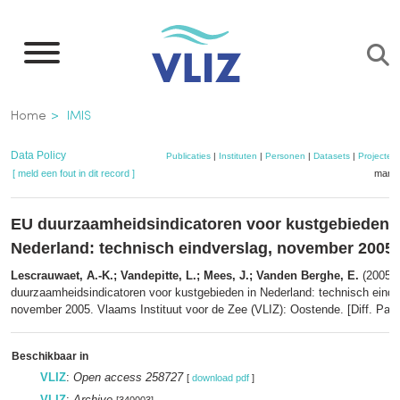
Overslaan
en
naar
de
Kruimelpad
Home
IMIS
inhoud
gaan
Data Policy
Publicaties
|
Instituten
|
Personen
|
Datasets
|
Projecten
[ meld een fout in dit record ]
mandj
EU duurzaamheidsindicatoren voor kustgebieden i
Nederland: technisch eindverslag, november 2005
Lescrauwaet, A.-K.; Vandepitte, L.; Mees, J.; Vanden Berghe, E.
(2005)
duurzaamheidsindicatoren voor kustgebieden in Nederland: technisch eindv
november 2005. Vlaams Instituut voor de Zee (VLIZ): Oostende. [Diff. Pag.
Beschikbaar in
VLIZ
:
Open access 258727
[
download pdf
]
VLIZ
:
Archive