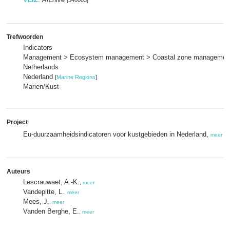
[340003]
Trefwoorden
Indicators
Management > Ecosystem management > Coastal zone managemen
Netherlands
Nederland
[
Marine Regions
]
Marien/Kust
Project
Eu-duurzaamheidsindicatoren voor kustgebieden in Nederland,
meer
Auteurs
Lescrauwaet, A.-K.
,
meer
Vandepitte, L.
,
meer
Mees, J.
,
meer
Vanden Berghe, E.
,
meer