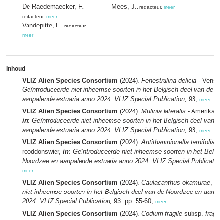
De Raedemaecker, F.
Mees, J.
,
, redacteur,
meer
redacteur,
meer
Vandepitte, L.
, redacteur,
meer
Inhoud
VLIZ Alien Species Consortium
(2024).
Fenestrulina delicia
- Venst
Geïntroduceerde niet-inheemse soorten in het Belgisch deel van de 
aanpalende estuaria anno 2024. VLIZ Special Publication,
93,
meer
VLIZ Alien Species Consortium
(2024).
Mulinia lateralis
- Amerikaa
in
:
Geïntroduceerde niet-inheemse soorten in het Belgisch deel van 
aanpalende estuaria anno 2024. VLIZ Special Publication,
93,
meer
VLIZ Alien Species Consortium
(2024).
Antithamnionella ternifolia
-
rooddonswier,
in
:
Geïntroduceerde niet-inheemse soorten in het Belgi
Noordzee en aanpalende estuaria anno 2024. VLIZ Special Publicatio
meer
VLIZ Alien Species Consortium
(2024).
Caulacanthus okamurae
,
in
niet-inheemse soorten in het Belgisch deel van de Noordzee en aanp
2024. VLIZ Special Publication,
93: pp. 55-60,
meer
VLIZ Alien Species Consortium
(2024).
Codium fragile
subsp.
fragi