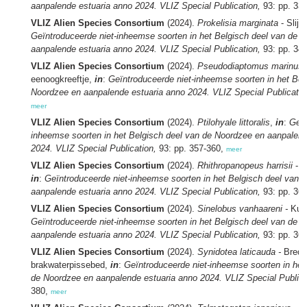
aanpalende estuaria anno 2024. VLIZ Special Publication,
93: pp. 33
VLIZ Alien Species Consortium
(2024).
Prokelisia marginata
- Slij
Geïntroduceerde niet-inheemse soorten in het Belgisch deel van de 
aanpalende estuaria anno 2024. VLIZ Special Publication,
93: pp. 34
VLIZ Alien Species Consortium
(2024).
Pseudodiaptomus marinus 
eenoogkreeftje,
in
:
Geïntroduceerde niet-inheemse soorten in het Bel
Noordzee en aanpalende estuaria anno 2024. VLIZ Special Publicatio
meer
VLIZ Alien Species Consortium
(2024).
Ptilohyale littoralis
,
in
:
Geïn
inheemse soorten in het Belgisch deel van de Noordzee en aanpalend
2024. VLIZ Special Publication,
93: pp. 357-360,
meer
VLIZ Alien Species Consortium
(2024).
Rhithropanopeus harrisii
- 
in
:
Geïntroduceerde niet-inheemse soorten in het Belgisch deel van 
aanpalende estuaria anno 2024. VLIZ Special Publication,
93: pp. 36
VLIZ Alien Species Consortium
(2024).
Sinelobus vanhaareni -
Kus
Geïntroduceerde niet-inheemse soorten in het Belgisch deel van de 
aanpalende estuaria anno 2024. VLIZ Special Publication,
93: pp. 36
VLIZ Alien Species Consortium
(2024).
Synidotea laticauda -
Brede
brakwaterpissebed,
in
:
Geïntroduceerde niet-inheemse soorten in het
de Noordzee en aanpalende estuaria anno 2024. VLIZ Special Publica
380,
meer