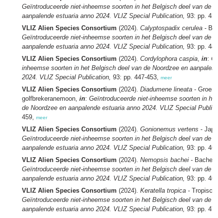
Geïntroduceerde niet-inheemse soorten in het Belgisch deel van de 
aanpalende estuaria anno 2024. VLIZ Special Publication,
93: pp. 43
VLIZ Alien Species Consortium
(2024).
Calyptospadix cerulea -
Ber
Geïntroduceerde niet-inheemse soorten in het Belgisch deel van de 
aanpalende estuaria anno 2024. VLIZ Special Publication,
93: pp. 44
VLIZ Alien Species Consortium
(2024).
Cordylophora caspia
,
in
:
Ge
inheemse soorten in het Belgisch deel van de Noordzee en aanpalend
2024. VLIZ Special Publication,
93: pp. 447-453,
meer
VLIZ Alien Species Consortium
(2024).
Diadumene lineata
- Groen
golfbrekeranemoon,
in
:
Geïntroduceerde niet-inheemse soorten in het
de Noordzee en aanpalende estuaria anno 2024. VLIZ Special Publica
459,
meer
VLIZ Alien Species Consortium
(2024).
Gonionemus vertens
- Jap
Geïntroduceerde niet-inheemse soorten in het Belgisch deel van de 
aanpalende estuaria anno 2024. VLIZ Special Publication,
93: pp. 46
VLIZ Alien Species Consortium
(2024).
Nemopsis bachei
- Bache's
Geïntroduceerde niet-inheemse soorten in het Belgisch deel van de 
aanpalende estuaria anno 2024. VLIZ Special Publication,
93: pp. 46
VLIZ Alien Species Consortium
(2024).
Keratella tropica -
Tropisch 
Geïntroduceerde niet-inheemse soorten in het Belgisch deel van de 
aanpalende estuaria anno 2024. VLIZ Special Publication,
93: pp. 47