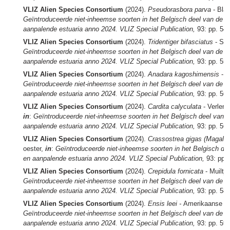
VLIZ Alien Species Consortium
(2024).
Pseudorasbora parva
- Bla
Geïntroduceerde niet-inheemse soorten in het Belgisch deel van de 
aanpalende estuaria anno 2024. VLIZ Special Publication,
93: pp. 54
VLIZ Alien Species Consortium
(2024).
Tridentiger bifasciatus
- Sh
Geïntroduceerde niet-inheemse soorten in het Belgisch deel van de 
aanpalende estuaria anno 2024. VLIZ Special Publication,
93: pp. 55
VLIZ Alien Species Consortium
(2024).
Anadara kagoshimensis
- 
Geïntroduceerde niet-inheemse soorten in het Belgisch deel van de 
aanpalende estuaria anno 2024. VLIZ Special Publication,
93: pp. 56
VLIZ Alien Species Consortium
(2024).
Cardita calyculata
- Verlen
in
:
Geïntroduceerde niet-inheemse soorten in het Belgisch deel van 
aanpalende estuaria anno 2024. VLIZ Special Publication,
93: pp. 56
VLIZ Alien Species Consortium
(2024).
Crassostrea gigas (Magalla
oester,
in
:
Geïntroduceerde niet-inheemse soorten in het Belgisch de
en aanpalende estuaria anno 2024. VLIZ Special Publication,
93: pp.
VLIZ Alien Species Consortium
(2024).
Crepidula fornicata
- Muiltj
Geïntroduceerde niet-inheemse soorten in het Belgisch deel van de 
aanpalende estuaria anno 2024. VLIZ Special Publication,
93: pp. 58
VLIZ Alien Species Consortium
(2024).
Ensis leei -
Amerikaanse z
Geïntroduceerde niet-inheemse soorten in het Belgisch deel van de 
aanpalende estuaria anno 2024. VLIZ Special Publication,
93: pp. 59