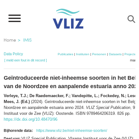
Overslaan
en
naar
de
Kruimelpad
Home
IMIS
inhoud
gaan
Data Policy
Publicaties
|
Instituten
|
Personen
|
Datasets
|
Projecten
[ meld een fout in dit record ]
mandj
Geïntroduceerde niet-inheemse soorten in het Belg
van de Noordzee en aanpalende estuaria anno 202
Verleye, T.J.; De Raedemaecker, F.; Vandepitte, L.; Fockedey, N.; Lescr
Mees, J. (Ed.)
(2024). Geïntroduceerde niet-inheemse soorten in het Belgi
Noordzee en aanpalende estuaria anno 2024.
VLIZ Special Publication
, 93
Instituut voor de Zee (VLIZ): Oostende. ISBN 9789464206319. 826 pp.
https://dx.doi.org/10.48470/96
Bijhorende data:
https://www.vliz.be/niet-inheemse-soorten/
VLIZ Special Publication. Vlaams Instituut voor de Zee (VLIZ): 
Deel van: