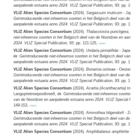
aanpalende estuaria anno 2024. VLIZ Special Publication,
93: pp. 10
VLIZ Alien Species Consortium
(2024).
Sargassum muticum -
Japa
Geïntroduceerde niet-inheemse soorten in het Belgisch deel van de 
aanpalende estuaria anno 2024. VLIZ Special Publication,
93: pp. 11
VLIZ Alien Species Consortium
(2024).
Thalassiosira punctigera
,
i
niet-inheemse soorten in het Belgisch deel van de Noordzee en aanp
2024. VLIZ Special Publication,
93: pp. 121-125,
meer
VLIZ Alien Species Consortium
(2024).
Undaria pinnatifida
- Japan
in
:
Geïntroduceerde niet-inheemse soorten in het Belgisch deel van 
aanpalende estuaria anno 2024. VLIZ Special Publication,
93: pp. 12
VLIZ Alien Species Consortium
(2024).
Bonamia ostreae
- Oesterp
Geïntroduceerde niet-inheemse soorten in het Belgisch deel van de 
aanpalende estuaria anno 2024. VLIZ Special Publication,
93: pp. 13
VLIZ Alien Species Consortium
(2024).
Acartia (Acanthacartia) to
Langsprietroeipootkreeft,
in
:
Geïntroduceerde niet-inheemse soorten i
van de Noordzee en aanpalende estuaria anno 2024. VLIZ Special Pub
149-153,
meer
VLIZ Alien Species Consortium
(2024).
Ammothea hilgendorfi
- Ze
Geïntroduceerde niet-inheemse soorten in het Belgisch deel van de 
aanpalende estuaria anno 2024. VLIZ Special Publication,
93: pp. 15
VLIZ Alien Species Consortium
(2024).
Amphibalanus amphitrite
- 