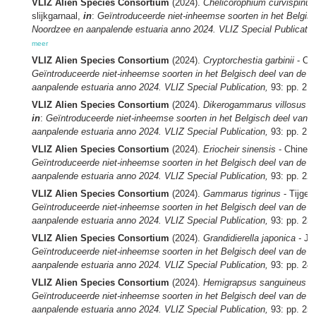
VLIZ Alien Species Consortium
(2024).
Chelicorophium curvispin
slijkgarnaal,
in
:
Geïntroduceerde niet-inheemse soorten in het Belgis
Noordzee en aanpalende estuaria anno 2024. VLIZ Special Publicatio
meer
VLIZ Alien Species Consortium
(2024).
Cryptorchestia garbinii
- Oe
Geïntroduceerde niet-inheemse soorten in het Belgisch deel van de 
aanpalende estuaria anno 2024. VLIZ Special Publication,
93: pp. 21
VLIZ Alien Species Consortium
(2024).
Dikerogammarus villosus -
in
:
Geïntroduceerde niet-inheemse soorten in het Belgisch deel van 
aanpalende estuaria anno 2024. VLIZ Special Publication,
93: pp. 21
VLIZ Alien Species Consortium
(2024).
Eriocheir sinensis
- Chines
Geïntroduceerde niet-inheemse soorten in het Belgisch deel van de 
aanpalende estuaria anno 2024. VLIZ Special Publication,
93: pp. 22
VLIZ Alien Species Consortium
(2024).
Gammarus tigrinus
- Tijger
Geïntroduceerde niet-inheemse soorten in het Belgisch deel van de 
aanpalende estuaria anno 2024. VLIZ Special Publication,
93: pp. 23
VLIZ Alien Species Consortium
(2024).
Grandidierella japonica -
Ja
Geïntroduceerde niet-inheemse soorten in het Belgisch deel van de 
aanpalende estuaria anno 2024. VLIZ Special Publication,
93: pp. 24
VLIZ Alien Species Consortium
(2024).
Hemigrapsus sanguineus
-
Geïntroduceerde niet-inheemse soorten in het Belgisch deel van de 
aanpalende estuaria anno 2024. VLIZ Special Publication,
93: pp. 25