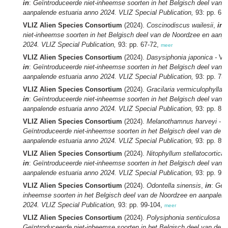
in
:
Geïntroduceerde niet-inheemse soorten in het Belgisch deel van 
aanpalende estuaria anno 2024. VLIZ Special Publication,
93: pp. 61
VLIZ Alien Species Consortium
(2024).
Coscinodiscus wailesii
,
in
:
niet-inheemse soorten in het Belgisch deel van de Noordzee en aanp
2024. VLIZ Special Publication,
93: pp. 67-72,
meer
VLIZ Alien Species Consortium
(2024).
Dasysiphonia japonica -
Vee
in
:
Geïntroduceerde niet-inheemse soorten in het Belgisch deel van 
aanpalende estuaria anno 2024. VLIZ Special Publication,
93: pp. 73
VLIZ Alien Species Consortium
(2024).
Gracilaria vermiculophylla
-
in
:
Geïntroduceerde niet-inheemse soorten in het Belgisch deel van 
aanpalende estuaria anno 2024. VLIZ Special Publication,
93: pp. 81
VLIZ Alien Species Consortium
(2024).
Melanothamnus harveyi
- V
Geïntroduceerde niet-inheemse soorten in het Belgisch deel van de 
aanpalende estuaria anno 2024. VLIZ Special Publication,
93: pp. 89
VLIZ Alien Species Consortium
(2024).
Nitophyllum stellatocortic
in
:
Geïntroduceerde niet-inheemse soorten in het Belgisch deel van 
aanpalende estuaria anno 2024. VLIZ Special Publication,
93: pp. 95
VLIZ Alien Species Consortium
(2024).
Odontella sinensis
,
in
:
Geïn
inheemse soorten in het Belgisch deel van de Noordzee en aanpalend
2024. VLIZ Special Publication,
93: pp. 99-104,
meer
VLIZ Alien Species Consortium
(2024).
Polysiphonia senticulosa -
Geïntroduceerde niet-inheemse soorten in het Belgisch deel van de 