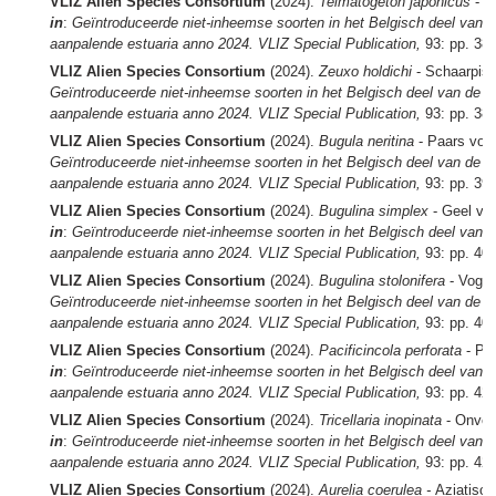
VLIZ Alien Species Consortium
(2024).
Telmatogeton japonicus
- 
in
:
Geïntroduceerde niet-inheemse soorten in het Belgisch deel van 
aanpalende estuaria anno 2024. VLIZ Special Publication,
93: pp. 38
VLIZ Alien Species Consortium
(2024).
Zeuxo holdichi
- Schaarpis
Geïntroduceerde niet-inheemse soorten in het Belgisch deel van de 
aanpalende estuaria anno 2024. VLIZ Special Publication,
93: pp. 38
VLIZ Alien Species Consortium
(2024).
Bugula neritina
- Paars vog
Geïntroduceerde niet-inheemse soorten in het Belgisch deel van de 
aanpalende estuaria anno 2024. VLIZ Special Publication,
93: pp. 39
VLIZ Alien Species Consortium
(2024).
Bugulina simplex
- Geel vo
in
:
Geïntroduceerde niet-inheemse soorten in het Belgisch deel van 
aanpalende estuaria anno 2024. VLIZ Special Publication,
93: pp. 40
VLIZ Alien Species Consortium
(2024).
Bugulina stolonifera
- Voge
Geïntroduceerde niet-inheemse soorten in het Belgisch deel van de 
aanpalende estuaria anno 2024. VLIZ Special Publication,
93: pp. 40
VLIZ Alien Species Consortium
(2024).
Pacificincola perforata
- Pa
in
:
Geïntroduceerde niet-inheemse soorten in het Belgisch deel van 
aanpalende estuaria anno 2024. VLIZ Special Publication,
93: pp. 42
VLIZ Alien Species Consortium
(2024).
Tricellaria inopinata
- Onver
in
:
Geïntroduceerde niet-inheemse soorten in het Belgisch deel van 
aanpalende estuaria anno 2024. VLIZ Special Publication,
93: pp. 42
VLIZ Alien Species Consortium
(2024).
Aurelia coerulea -
Aziatisc