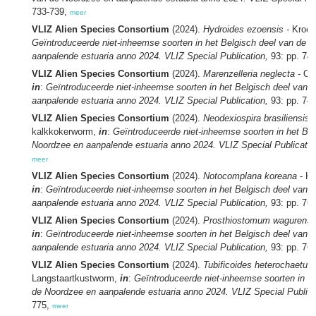
733-739,
meer
VLIZ Alien Species Consortium
(2024).
Hydroides ezoensis -
Kroon
Geïntroduceerde niet-inheemse soorten in het Belgisch deel van de 
aanpalende estuaria anno 2024. VLIZ Special Publication,
93: pp. 74
VLIZ Alien Species Consortium
(2024).
Marenzelleria neglecta -
Oo
in
:
Geïntroduceerde niet-inheemse soorten in het Belgisch deel van 
aanpalende estuaria anno 2024. VLIZ Special Publication,
93: pp. 74
VLIZ Alien Species Consortium
(2024).
Neodexiospira brasiliensis
kalkkokerworm,
in
:
Geïntroduceerde niet-inheemse soorten in het Bel
Noordzee en aanpalende estuaria anno 2024. VLIZ Special Publicatio
meer
VLIZ Alien Species Consortium
(2024).
Notocomplana koreana
- K
in
:
Geïntroduceerde niet-inheemse soorten in het Belgisch deel van 
aanpalende estuaria anno 2024. VLIZ Special Publication,
93: pp. 76
VLIZ Alien Species Consortium
(2024).
Prosthiostomum wagurensi
in
:
Geïntroduceerde niet-inheemse soorten in het Belgisch deel van 
aanpalende estuaria anno 2024. VLIZ Special Publication,
93: pp. 76
VLIZ Alien Species Consortium
(2024).
Tubificoides heterochaetus
Langstaartkustworm,
in
:
Geïntroduceerde niet-inheemse soorten in he
de Noordzee en aanpalende estuaria anno 2024. VLIZ Special Publica
775,
meer