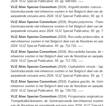
2024. VLIZ Special Publication,
93: pp. 689-693,
meer
VLIZ Alien Species Consortium
(2024).
Anguillicoloides crassus
- 
Geïntroduceerde niet-inheemse soorten in het Belgisch deel van de 
aanpalende estuaria anno 2024. VLIZ Special Publication,
93: pp. 69
VLIZ Alien Species Consortium
(2024).
Bispira polyomma
- Paars
Geïntroduceerde niet-inheemse soorten in het Belgisch deel van de 
aanpalende estuaria anno 2024. VLIZ Special Publication,
93: pp. 70
VLIZ Alien Species Consortium
(2024).
Boccardia proboscidea
,
in
:
niet-inheemse soorten in het Belgisch deel van de Noordzee en aanp
2024. VLIZ Special Publication,
93: pp. 711-716,
meer
VLIZ Alien Species Consortium
(2024).
Boccardiella hamata
,
in
:
Ge
inheemse soorten in het Belgisch deel van de Noordzee en aanpalend
2024. VLIZ Special Publication,
93: pp. 717-720,
meer
VLIZ Alien Species Consortium
(2024).
Cephalothrix simula
- Japa
Geïntroduceerde niet-inheemse soorten in het Belgisch deel van de 
aanpalende estuaria anno 2024. VLIZ Special Publication,
93: pp. 72
VLIZ Alien Species Consortium
(2024).
Euplana gracilis
,
in
:
Geïntr
inheemse soorten in het Belgisch deel van de Noordzee en aanpalend
2024. VLIZ Special Publication,
93: pp. 729-732,
meer
VLIZ Alien Species Consortium
(2024).
Ficopomatus enigmaticus -
Trompetkalkkokerworm,
in
:
Geïntroduceerde niet-inheemse soorten in
van de Noordzee en aanpalende estuaria anno 2024. VLIZ Special Pub