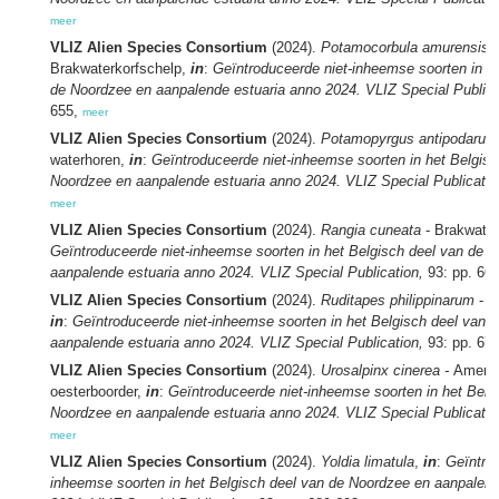
meer
VLIZ Alien Species Consortium
(2024).
Potamocorbula amurensis
-
Brakwaterkorfschelp,
in
:
Geïntroduceerde niet-inheemse soorten in h
de Noordzee en aanpalende estuaria anno 2024. VLIZ Special Publica
655,
meer
VLIZ Alien Species Consortium
(2024).
Potamopyrgus antipodaru
waterhoren,
in
:
Geïntroduceerde niet-inheemse soorten in het Belgisc
Noordzee en aanpalende estuaria anno 2024. VLIZ Special Publicatio
meer
VLIZ Alien Species Consortium
(2024).
Rangia cuneata
- Brakwate
Geïntroduceerde niet-inheemse soorten in het Belgisch deel van de 
aanpalende estuaria anno 2024. VLIZ Special Publication,
93: pp. 66
VLIZ Alien Species Consortium
(2024).
Ruditapes philippinarum
- F
in
:
Geïntroduceerde niet-inheemse soorten in het Belgisch deel van 
aanpalende estuaria anno 2024. VLIZ Special Publication,
93: pp. 67
VLIZ Alien Species Consortium
(2024).
Urosalpinx cinerea -
Ameri
oesterboorder,
in
:
Geïntroduceerde niet-inheemse soorten in het Belg
Noordzee en aanpalende estuaria anno 2024. VLIZ Special Publicatio
meer
VLIZ Alien Species Consortium
(2024).
Yoldia limatula
,
in
:
Geïntrod
inheemse soorten in het Belgisch deel van de Noordzee en aanpalend