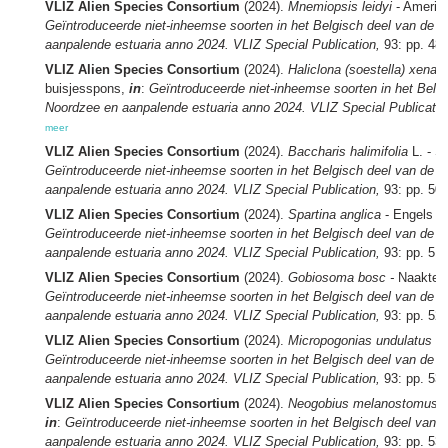
VLIZ Alien Species Consortium
(2024).
Mnemiopsis leidyi
- Amerik
Geïntroduceerde niet-inheemse soorten in het Belgisch deel van de 
aanpalende estuaria anno 2024. VLIZ Special Publication,
93: pp. 48
VLIZ Alien Species Consortium
(2024).
Haliclona (soestella) xena
-
buisjesspons,
in
:
Geïntroduceerde niet-inheemse soorten in het Belg
Noordzee en aanpalende estuaria anno 2024. VLIZ Special Publicatio
meer
VLIZ Alien Species Consortium
(2024).
Baccharis halimifolia
L. - St
Geïntroduceerde niet-inheemse soorten in het Belgisch deel van de 
aanpalende estuaria anno 2024. VLIZ Special Publication,
93: pp. 50
VLIZ Alien Species Consortium
(2024).
Spartina anglica
- Engels sl
Geïntroduceerde niet-inheemse soorten in het Belgisch deel van de 
aanpalende estuaria anno 2024. VLIZ Special Publication,
93: pp. 51
VLIZ Alien Species Consortium
(2024).
Gobiosoma bosc -
Naakte 
Geïntroduceerde niet-inheemse soorten in het Belgisch deel van de 
aanpalende estuaria anno 2024. VLIZ Special Publication,
93: pp. 52
VLIZ Alien Species Consortium
(2024).
Micropogonias undulatus
-
Geïntroduceerde niet-inheemse soorten in het Belgisch deel van de 
aanpalende estuaria anno 2024. VLIZ Special Publication,
93: pp. 53
VLIZ Alien Species Consortium
(2024).
Neogobius melanostomus
-
in
:
Geïntroduceerde niet-inheemse soorten in het Belgisch deel van 
aanpalende estuaria anno 2024. VLIZ Special Publication,
93: pp. 53