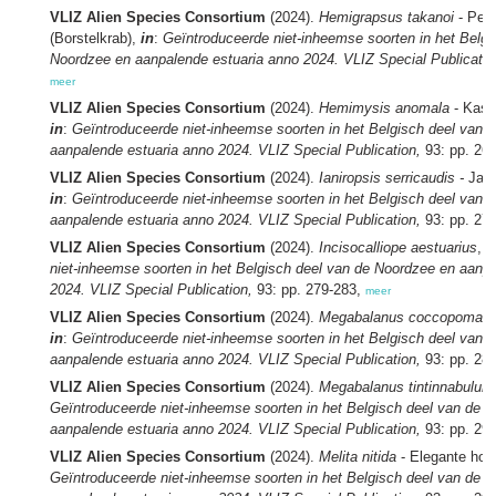
VLIZ Alien Species Consortium
(2024).
Hemigrapsus takanoi
- Pen
(Borstelkrab),
in
:
Geïntroduceerde niet-inheemse soorten in het Belgi
Noordzee en aanpalende estuaria anno 2024. VLIZ Special Publicatio
meer
VLIZ Alien Species Consortium
(2024).
Hemimysis anomala
- Kasp
in
:
Geïntroduceerde niet-inheemse soorten in het Belgisch deel van 
aanpalende estuaria anno 2024. VLIZ Special Publication,
93: pp. 26
VLIZ Alien Species Consortium
(2024).
Ianiropsis serricaudis -
Jap
in
:
Geïntroduceerde niet-inheemse soorten in het Belgisch deel van 
aanpalende estuaria anno 2024. VLIZ Special Publication,
93: pp. 27
VLIZ Alien Species Consortium
(2024).
Incisocalliope aestuarius
,
i
niet-inheemse soorten in het Belgisch deel van de Noordzee en aanp
2024. VLIZ Special Publication,
93: pp. 279-283,
meer
VLIZ Alien Species Consortium
(2024).
Megabalanus coccopoma
-
in
:
Geïntroduceerde niet-inheemse soorten in het Belgisch deel van 
aanpalende estuaria anno 2024. VLIZ Special Publication,
93: pp. 28
VLIZ Alien Species Consortium
(2024).
Megabalanus tintinnabulum
Geïntroduceerde niet-inheemse soorten in het Belgisch deel van de 
aanpalende estuaria anno 2024. VLIZ Special Publication,
93: pp. 29
VLIZ Alien Species Consortium
(2024).
Melita nitida
- Elegante hon
Geïntroduceerde niet-inheemse soorten in het Belgisch deel van de 