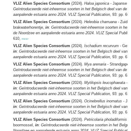
VLIZ Alien Species Consortium
(2024).
Haloa japonica -
Japanse z
Geïntroduceerde niet-inheemse soorten in het Belgisch deel van de 
aanpalende estuaria anno 2024. VLIZ Special Publication,
93: pp. 60
VLIZ Alien Species Consortium
(2024).
Heleobia charruana -
Zuid-
brakwaterhorentje,
in
:
Geïntroduceerde niet-inheemse soorten in het 
de Noordzee en aanpalende estuaria anno 2024. VLIZ Special Publica
610,
meer
VLIZ Alien Species Consortium
(2024).
Ischadium recurvum -
Gebog
in
:
Geïntroduceerde niet-inheemse soorten in het Belgisch deel van 
aanpalende estuaria anno 2024. VLIZ Special Publication,
93: pp. 61
VLIZ Alien Species Consortium
(2024).
Mya arenaria
- Strandgaper
Geïntroduceerde niet-inheemse soorten in het Belgisch deel van de 
aanpalende estuaria anno 2024. VLIZ Special Publication,
93: pp. 62
VLIZ Alien Species Consortium
(2024).
Mytilopsis leucophaeata
- 
in
:
Geïntroduceerde niet-inheemse soorten in het Belgisch deel van 
aanpalende estuaria anno 2024. VLIZ Special Publication,
93: pp. 62
VLIZ Alien Species Consortium
(2024).
Ocinebrellus inornatus -
Jap
in
:
Geïntroduceerde niet-inheemse soorten in het Belgisch deel van 
aanpalende estuaria anno 2024. VLIZ Special Publication,
93: pp. 63
VLIZ Alien Species Consortium
(2024).
Petricolaria pholadiformis
-
boormossel,
in
:
Geïntroduceerde niet-inheemse soorten in het Belgis
Noordzee en aanpalende estuaria anno 2024. VLIZ Special Publicatio