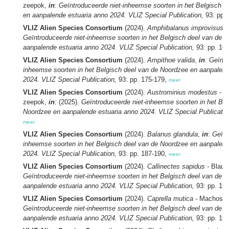
zeepok,
in
:
Geïntroduceerde niet-inheemse soorten in het Belgisch d
en aanpalende estuaria anno 2024. VLIZ Special Publication,
93: pp.
VLIZ Alien Species Consortium
(2024).
Amphibalanus improvisus 
Geïntroduceerde niet-inheemse soorten in het Belgisch deel van de 
aanpalende estuaria anno 2024. VLIZ Special Publication,
93: pp. 16
VLIZ Alien Species Consortium
(2024).
Ampithoe valida
,
in
:
Geïntr
inheemse soorten in het Belgisch deel van de Noordzee en aanpalend
2024. VLIZ Special Publication,
93: pp. 175-179,
meer
VLIZ Alien Species Consortium
(2024).
Austrominius modestus
- N
zeepok,
in
: (2025).
Geïntroduceerde niet-inheemse soorten in het Bel
Noordzee en aanpalende estuaria anno 2024. VLIZ Special Publicatio
meer
VLIZ Alien Species Consortium
(2024).
Balanus glandula
,
in
:
Geïnt
inheemse soorten in het Belgisch deel van de Noordzee en aanpalend
2024. VLIZ Special Publication,
93: pp. 187-190,
meer
VLIZ Alien Species Consortium
(2024).
Callinectes sapidus -
Blau
Geïntroduceerde niet-inheemse soorten in het Belgisch deel van de 
aanpalende estuaria anno 2024. VLIZ Special Publication,
93: pp. 19
VLIZ Alien Species Consortium
(2024).
Caprella mutica
- Machospo
Geïntroduceerde niet-inheemse soorten in het Belgisch deel van de 
aanpalende estuaria anno 2024. VLIZ Special Publication,
93: pp. 19