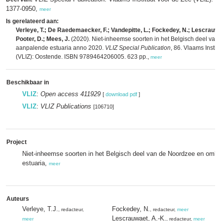
1377-0950,
meer
Is gerelateerd aan:
Verleye, T.; De Raedemaecker, F.; Vandepitte, L.; Fockedey, N.; Lescrauwa
Pooter, D.; Mees, J.
(2020). Niet-inheemse soorten in het Belgisch deel va
aanpalende estuaria anno 2020.
VLIZ Special Publication
, 86. Vlaams Instit
(VLIZ): Oostende. ISBN 9789464206005. 623 pp.,
meer
Beschikbaar in
VLIZ
:
Open access 411929
[
download pdf
]
VLIZ
:
VLIZ Publications
[106710]
Project
Niet-inheemse soorten in het Belgisch deel van de Noordzee en omli
estuaria,
meer
Auteurs
Verleye, T.J.
Fockedey, N.
, redacteur,
, redacteur,
meer
Lescrauwaet, A.-K.
meer
, redacteur,
meer