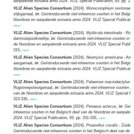
aanpalende estuaria anno 2024. VLIZ Special Publication,
93: pp. 29
VLIZ Alien Species Consortium
(2024).
Monocorophium sextonae 
slijkgarnaal,
in
:
Geïntroduceerde niet-inheemse soorten in het Belgis
Noordzee en aanpalende estuaria anno 2024. VLIZ Special Publicatio
meer
VLIZ Alien Species Consortium
(2024).
Mytilicola intestinalis
- Roo
darmroeipootkreeftje,
in
:
Geïntroduceerde niet-inheemse soorten in h
de Noordzee en aanpalende estuaria anno 2024. VLIZ Special Publica
315,
meer
VLIZ Alien Species Consortium
(2024).
Neomysis americana
- Ame
aasgarnaal,
in
:
Geïntroduceerde niet-inheemse soorten in het Belgisc
Noordzee en aanpalende estuaria anno 2024. VLIZ Special Publicatio
meer
VLIZ Alien Species Consortium
(2024).
Palaemon macrodactylus
-
Rugstreepsteurgarnaal,
in
:
Geïntroduceerde niet-inheemse soorten in 
van de Noordzee en aanpalende estuaria anno 2024. VLIZ Special Pub
323-330,
meer
VLIZ Alien Species Consortium
(2024).
Penaeus aztecus
,
in
:
Geïnt
inheemse soorten in het Belgisch deel van de Noordzee en aanpalend
2024. VLIZ Special Publication,
93: pp. 331-335,
meer
VLIZ Alien Species Consortium
(2024).
Proasellus coxalis
- Zuiders
Geïntroduceerde niet-inheemse soorten in het Belgisch deel van de 