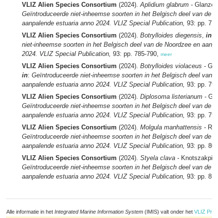
VLIZ Alien Species Consortium
(2024).
Aplidium glabrum -
Glanzen
Geïntroduceerde niet-inheemse soorten in het Belgisch deel van de 
aanpalende estuaria anno 2024. VLIZ Special Publication,
93: pp. 77
VLIZ Alien Species Consortium
(2024).
Botrylloides diegensis
,
in
:
niet-inheemse soorten in het Belgisch deel van de Noordzee en aanp
2024. VLIZ Special Publication,
93: pp. 785-790,
meer
VLIZ Alien Species Consortium
(2024).
Botrylloides violaceus -
Gew
in
:
Geïntroduceerde niet-inheemse soorten in het Belgisch deel van 
aanpalende estuaria anno 2024. VLIZ Special Publication,
93: pp. 79
VLIZ Alien Species Consortium
(2024).
Diplosoma listerianum -
Gri
Geïntroduceerde niet-inheemse soorten in het Belgisch deel van de 
aanpalende estuaria anno 2024. VLIZ Special Publication,
93: pp. 79
VLIZ Alien Species Consortium
(2024).
Molgula manhattensis -
Ron
Geïntroduceerde niet-inheemse soorten in het Belgisch deel van de 
aanpalende estuaria anno 2024. VLIZ Special Publication,
93: pp. 80
VLIZ Alien Species Consortium
(2024).
Styela clava -
Knotszakpij
Geïntroduceerde niet-inheemse soorten in het Belgisch deel van de 
aanpalende estuaria anno 2024. VLIZ Special Publication,
93: pp. 81
Alle informatie in het
Integrated Marine Information System
(IMIS) valt onder het
VLIZ Priv