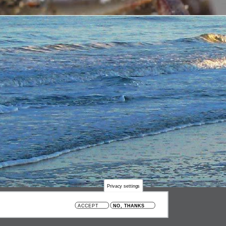
Privacy settings
BELGIË
ACCEPT
NO, THANKS