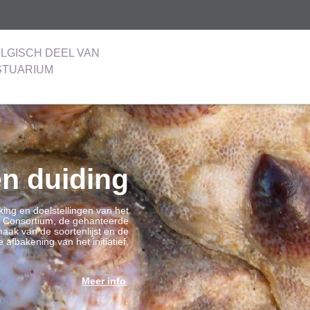
LGISCH DEEL VAN
STUARIUM
en duiding
ing en doelstellingen van het
s Consortium, de gehanteerde
maak van de soortenlijst en de
 afbakening van het initiatief.
Meer info