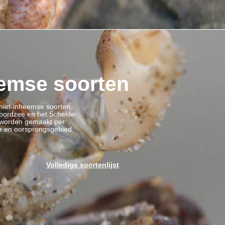
eemse soorten
 niet-inheemse soorten
Noordzee en het Schelde-
 worden gemaakt per
ze en oorsprongsgebied.
Volledige soortenlijst