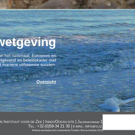
wetgeving
an het nationaal, Europees en
wetgevend en beleidskader met
ot mariene uitheemse soorten.
Overzicht
I
Z
| I
O
| J
1, 8400 O
MS
NSTITUUT VOOR DE
EE
NNOV
CEAN SITE
acobsenstraat
OSTENDE, 
T
+32-(0)59-34 21 30 |
EL.:
E-MAIL: INFO@VLIZ.BE
Website developed and maintained by
Flanders Marine Institute (VLIZ)