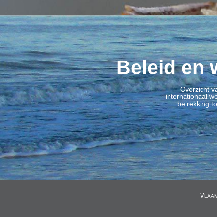
Beleid en 
Overzicht v
internationaal 
betrekking t
V
LAA