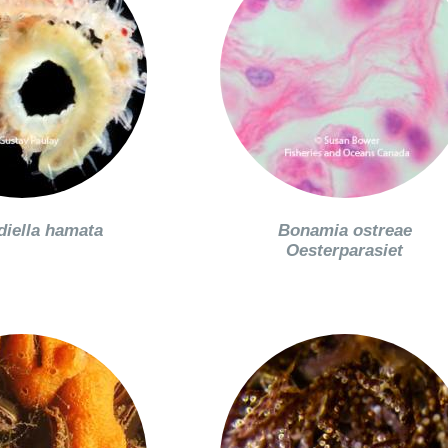
diella hamata
Bonamia ostreae
Oesterparasiet