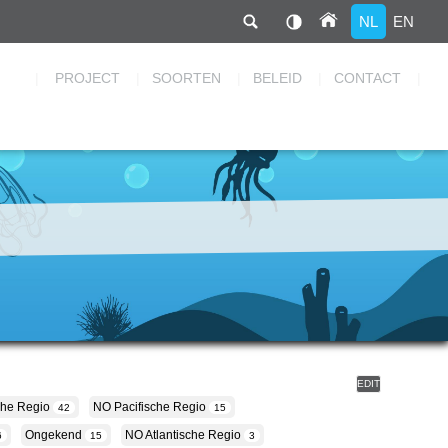
NL
EN
Hoofdnavigatie
PROJECT
SOORTEN
BELEID
CONTACT
EDIT
che Regio
NO Pacifische Regio
42
15
Ongekend
NO Atlantische Regio
6
15
3