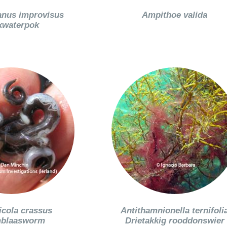
nus improvisus
Ampithoe valida
kwaterpok
icola crassus
Antithamnionella ternifoli
blaasworm
Drietakkig rooddonswier