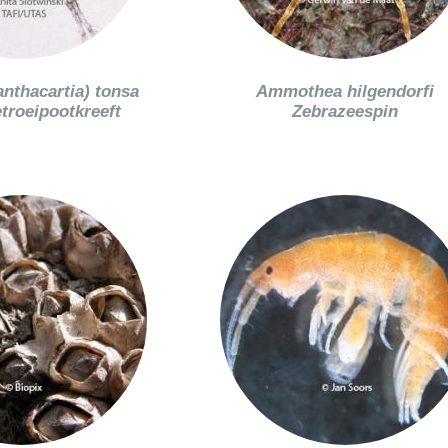
anthacartia) tonsa
Ammothea hilgendorfi
troeipootkreeft
Zebrazeespin