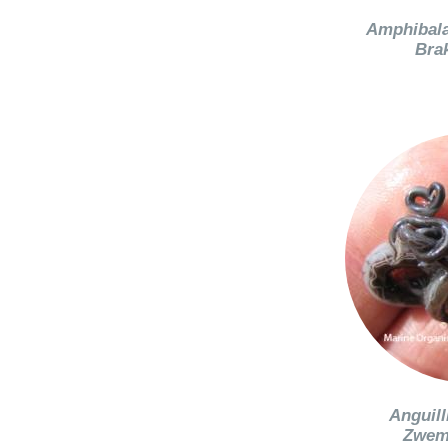
Amphibala
Bra
Anguill
Zwem