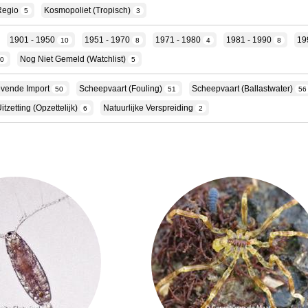
Regio
Kosmopoliet (tropisch)
5
3
1901 - 1950
1951 - 1970
1971 - 1980
1981 - 1990
19
10
8
4
8
Nog Niet Gemeld (Watchlist)
10
5
evende Import
Scheepvaart (fouling)
Scheepvaart (ballastwater)
50
51
56
itzetting (opzettelijk)
Natuurlijke Verspreiding
6
2