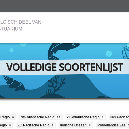
LGISCH DEEL VAN
STUARIUM
VOLLEDIGE SOORTENLIJST
 Regio
NW Atlantische Regio
ZO Atlantische Regio
NW Pacifis
6
33
1
Regio
ZO Pacifische Regio
Indische Oceaan
Middellandse Zee
8
3
6