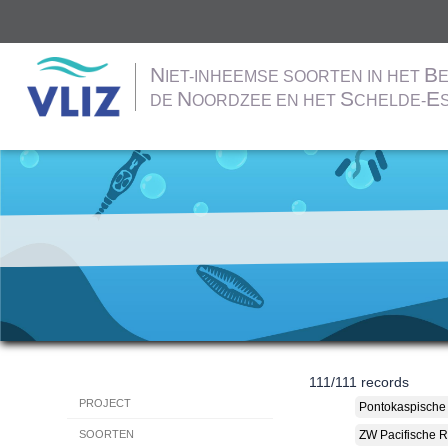
N
B
IET-INHEEMSE SOORTEN IN HET
E
N
S
E
DE
OORDZEE EN HET
CHELDE-
Overslaan
en
naar
de
inhoud
gaan
111
/
111
records
Hoofdnavigatie
PROJECT
Pontokaspische
ZW Pacifische 
SOORTEN