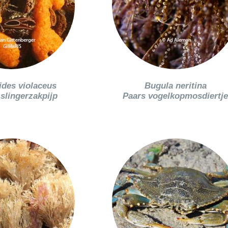
ides violaceus
Bugula neritina
slingerzakpijp
Paars vogelkopmosdiertj