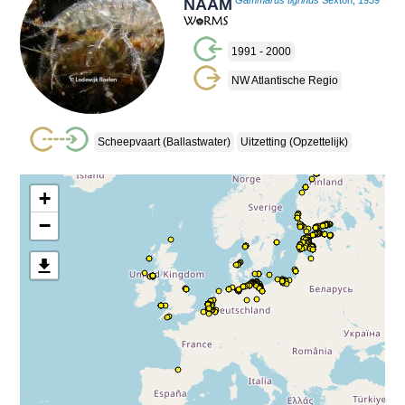
NAAM
Gammarus tigrinus
Sexton, 1939
1991 - 2000
NW Atlantische Regio
Scheepvaart (ballastwater)
Uitzetting (opzettelijk)
+
−