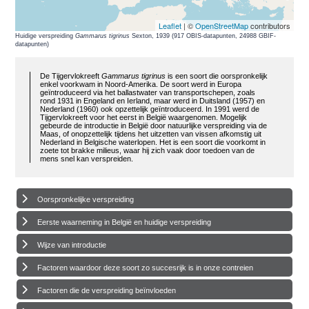
Leaflet
| ©
OpenStreetMap
contributors
Huidige verspreiding
Gammarus tigrinus
Sexton, 1939 (917 OBIS-datapunten, 24988 GBIF-
datapunten)
De Tijgervlokreeft
Gammarus tigrinus
is een soort die oorspronkelijk
enkel voorkwam in Noord-Amerika. De soort werd in Europa
geïntroduceerd via het ballastwater van transportschepen, zoals
rond 1931 in Engeland en Ierland, maar werd in Duitsland (1957) en
Nederland (1960) ook opzettelijk geïntroduceerd. In 1991 werd de
Tijgervlokreeft voor het eerst in België waargenomen. Mogelijk
gebeurde de introductie in België door natuurlijke verspreiding via de
Maas, of onopzettelijk tijdens het uitzetten van vissen afkomstig uit
Nederland in Belgische waterlopen. Het is een soort die voorkomt in
zoete tot brakke milieus, waar hij zich vaak door toedoen van de
mens snel kan verspreiden.
Oorspronkelijke verspreiding
Eerste waarneming in België en huidige verspreiding
Wijze van introductie
Factoren waardoor deze soort zo succesrijk is in onze contreien
Factoren die de verspreiding beïnvloeden