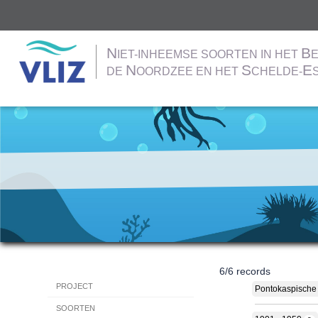
N
B
IET-INHEEMSE SOORTEN IN HET
E
N
S
E
DE
OORDZEE EN HET
CHELDE-
Overslaan
en
naar
de
inhoud
gaan
6
/
6
records
Hoofdnavigatie
PROJECT
Pontokaspische
SOORTEN