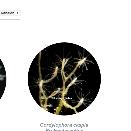
Kanalen
1
Cordylophora caspia
Brakwaterpoliep