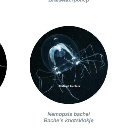
Nemopsis bachei
Bache’s knotsklokje