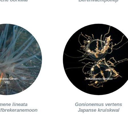
mene lineata
Gonionemus vertens
lfbrekeranemoon
Japanse kruiskwal