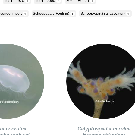
1951 - 1970
1991 - 2000
2021 - Heden
1
2
1
evende Import
Scheepvaart (fouling)
Scheepvaart (ballastwater)
4
5
4
ia coerulea
Calyptospadix cerulea
sche oorkwal
Berenvachtpoliep