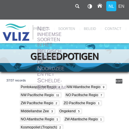
NL
EN
N
IET-
Hoofdnavigatie
PROJECT
SOORTEN
BELEID
CONTACT
INHEEMSE
SOORTEN
IN HET
Overslaan
en
B
ELGISCH
naar
GELEEDPOTIGEN
de
DEEL VAN
inhoud
DE
gaan
N
OORDZEE
EN HET
S
CHELDE-
37
/
37
records
EDIT
E
Pontokaspische Regio
NW Atlantische Regio
STUARIUM
4
9
NW Pacifische Regio
NO Pacifische Regio
11
7
ZW Pacifische Regio
ZO Pacifische Regio
2
1
Middellandse Zee
Ongekend
3
5
NO Atlantische Regio
ZW Atlantische Regio
1
1
Kosmopoliet (tropisch)
2