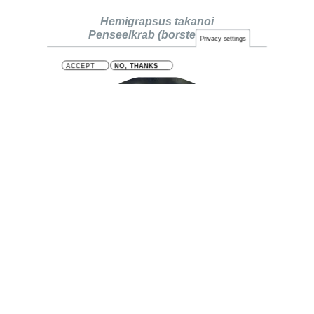
Hemigrapsus takanoi
Penseelkrab (borstelkrab)
Privacy settings
ACCEPT
NO, THANKS
Hemimysis anomala
Kaspische aasgarnaal