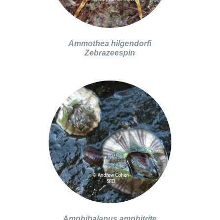
Ammothea hilgendorfi
Zebrazeespin
Amphibalanus amphitrite