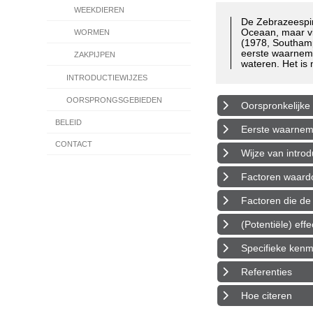
WEEKDIEREN
De Zebrazeesp
Oceaan, maar vi
WORMEN
(1978, Southamp
eerste waarnemi
ZAKPIJPEN
wateren. Het is 
INTRODUCTIEWIJZES
OORSPRONGSGEBIEDEN
Oorspronkelijke 
BELEID
Eerste waarnemin
CONTACT
Wijze van introd
Factoren waardoo
Factoren die de 
(Potentiële) eff
Specifieke ken
Referenties
Hoe citeren