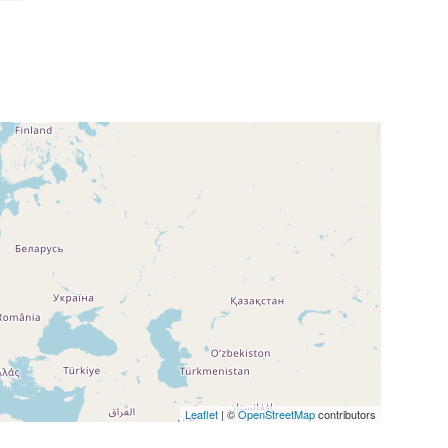
Leaflet
| ©
OpenStreetMap
contributors