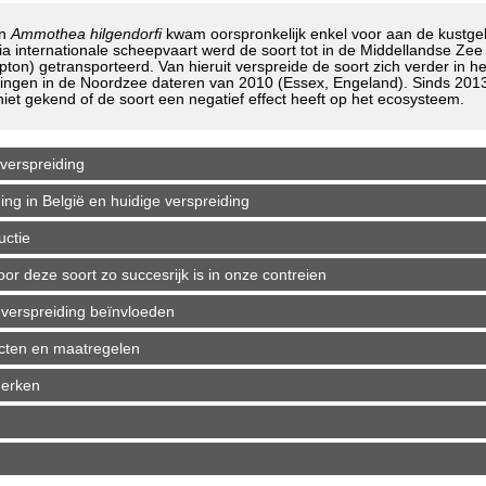
in
Ammothea hilgendorfi
kwam oorspronkelijk enkel voor aan de kustgebi
a internationale scheepvaart werd de soort tot in de Middellandse Zee 
ton) getransporteerd. Van hieruit verspreide de soort zich verder in h
ngen in de Noordzee dateren van 2010 (Essex, Engeland). Sinds 2013
niet gekend of de soort een negatief effect heeft op het ecosysteem.
verspreiding
g in België en huidige verspreiding
uctie
r deze soort zo succesrijk is in onze contreien
verspreiding beïnvloeden
ecten en maatregelen
merken