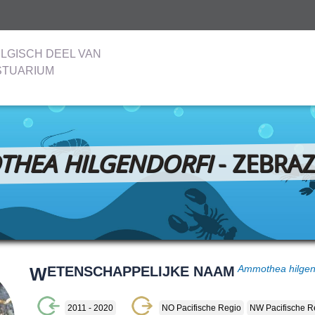
LGISCH DEEL VAN
STUARIUM
HEA HILGENDORFI
- ZEBRAZ
W
ETENSCHAPPELIJKE NAAM
Ammothea hilgen
2011 - 2020
NO Pacifische Regio
NW Pacifische R