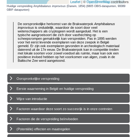
Leaflet
| ©
OpenStreetMap
contributors
Huidige verspreiding
Amphibalanus improvisus
(Darwin, 1854) (6805 OBIS-datapunten, 90089
GBIF-datapunten)
De oorspronkelijke herkomst van de Brakwaterpok
Amphibalanus
improvisus
is onduidelijk, waardoor de soort door veel
wetenschappers als cryptogeen wordt aangeduid. Het is een
typische aangroeisoort die zich door vasthechting op
scheepsrompen gemakkelijk kan verspreiden. Pas in 1895 werden
voor het eerst levende exemplaren van deze zeepok in België
gemeld. Er zijn ook exemplaren gevonden in archeologisch materiaal
daterend uit de 17e eeuw. De Brakwaterpok kan in competitie treden
met lokale soorten voor zowel voedsel als ruimte, maar kan ook een
positieve invloed hebben op het voorkomen van algen, zoals in de
Baltische Zee werd aangetoond.
Oorspronkelijke verspreiding
Eerste waarneming in België en huidige verspreiding
Wijze van introductie
Factoren waardoor deze soort zo succesrijk is in onze contreien
Factoren die de verspreiding beïnvloeden
(Potentiële) effecten en maatregelen