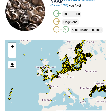
NAAM
Amphibalanus improvisus
(Darwin, 1854)
1800 - 1900
Ongekend
Scheepvaart (fouling)
+
−